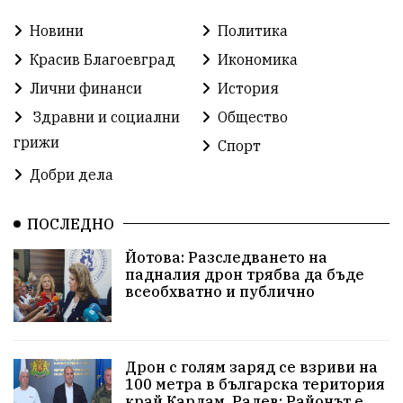
Новини
Политика
Прокуратура
Бойко Борисов
Красив Благоевград
Икономика
Методи Байкушев
Кресна
Лични финанси
История
Здравни и социални
Общество
Министерски съвет
Избори
Икономика
грижи
Спорт
побой
алкохол
проверка
Новини
Добри дела
Общински съвет
избори 2026
Земеделие
ПОСЛЕДНО
Арест
Ученици
Красив Благоевград
Йотова: Разследването на
падналия дрон трябва да бъде
#Земеделие
Красива България
АМ Струма
всеобхватно и публично
Белица
РСПБЗН
пострадал
Красивите медии
Живот
Дрон с голям заряд се взриви на
100 метра в българска територия
край Кардам, Радев: Районът е
досъдебно производство
Добро дело