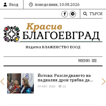
Вход
понеделник, 10.08.2026
ТЪРСИ
Издател БЛАЖЕНСТВО ЕООД
МЕНЮ
ви
Йотова: Разследването на
падналия дрон трябва да
бъде всеобхватно и публично
09 АВГ, 2026
22