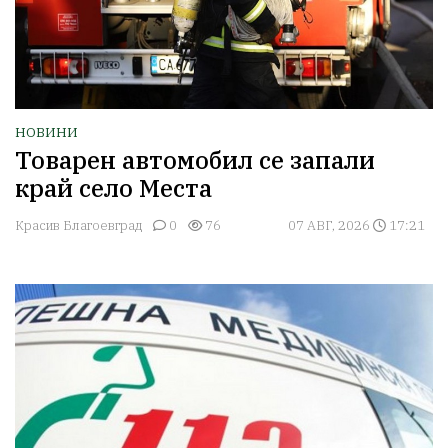
НОВИНИ
Товарен автомобил се запали
край село Места
Красив Благоевград
0
76
07 АВГ, 2026
17:21