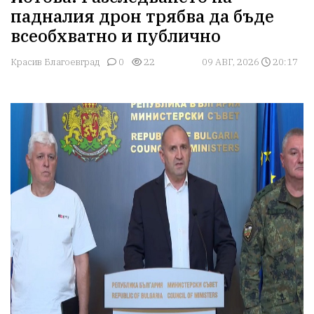
падналия дрон трябва да бъде
всеобхватно и публично
Красив Благоевград
0
22
09 АВГ, 2026
20:17