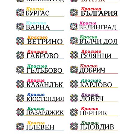
Политическа криза
Струмяни
Гордост
трафик
НАП
Сияна
Акция
Пешеходец
убийство
археология
замърсяване
Издирване
заплахи
Хераклея Синтика
обществена поръчка
Украйна
Измама
Е79
Георги Динев
престъпление
Великден 2025
почит
Актуално
История
Конституционен съд
ВиК
Стефан Апостолов
Радослав Ревански
пострадали
МРРБ
ИвелинМихайлов
АнгелинаПопова