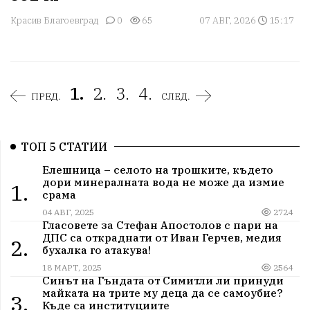
Красив Благоевград
0
65
07 АВГ, 2026
15:17
1.
2.
3.
4.
ПРЕД.
СЛЕД.
ТОП 5 СТАТИИ
Елешница – селото на трошките, където
дори минералната вода не може да измие
1.
срама
04 АВГ, 2025
2724
Гласовете за Стефан Апостолов с пари на
ДПС са откраднати от Иван Герчев, медия
2.
бухалка го атакува!
18 МАРТ, 2025
2564
Синът на Гъндата от Симитли ли принуди
майката на трите му деца да се самоубие?
3.
Къде са институциите