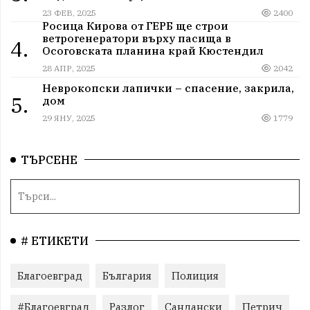
23 ФЕВ, 2025
2400
Росица Кирова от ГЕРБ ще строи
ветрогенератори върху пасища в
4.
Осоговската планина край Кюстендил
28 АПР, 2025
2042
Неврокопски лапички – спасение, закрила,
5.
дом
29 ЯНУ, 2025
1779
ТЪРСЕНЕ
# ЕТИКЕТИ
Благоевград
България
Полиция
#Благоевград
Разлог
Сандански
Петрич