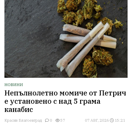
НОВИНИ
Непълнолетно момиче от Петрич
е установено с над 5 грама
канабис
Красив Благоевград
0
57
07 АВГ, 2026
15:21