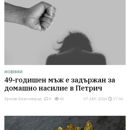
НОВИНИ
49-годишен мъж е задържан за
домашно насилие в Петрич
Красив Благоевград
0
46
07 АВГ, 2026
17:06