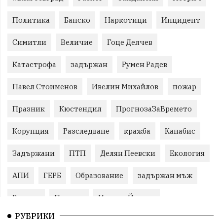
Политика
Банско
Наркотици
Инцидент
Симитли
Величие
Гоце Делчев
Катастрофа
задържан
Румен Радев
Павел Стоименов
Ивелин Михайлов
пожар
Празник
Кюстендил
ПрогнозаЗаВремето
Корупция
Разследване
кражба
Канабис
Задържани
ПТП
Делян Пеевски
Екология
АПИ
ГЕРБ
Образование
задържан мъж
Ремонт
Пожари
Илияна Йотова
РУБРИКИ
Традиции
Култура
Протест
МВР