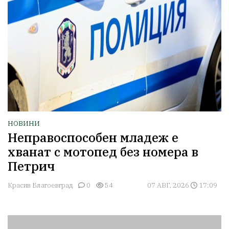
НОВИНИ
Неправоспособен младеж е
хванат с мотопед без номера в
Петрич
Красив Благоевград
0
54
07 АВГ, 2026
17:09