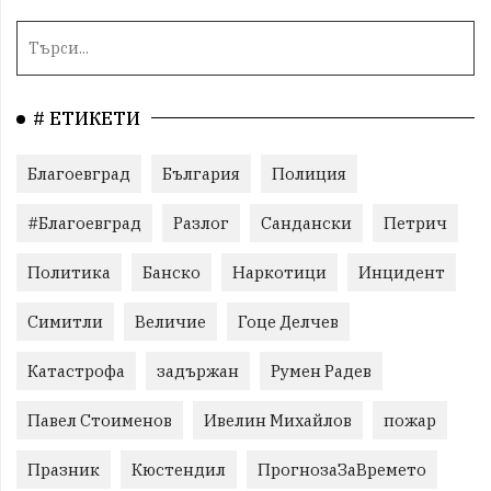
# ЕТИКЕТИ
Благоевград
България
Полиция
#Благоевград
Разлог
Сандански
Петрич
Политика
Банско
Наркотици
Инцидент
Симитли
Величие
Гоце Делчев
Катастрофа
задържан
Румен Радев
Павел Стоименов
Ивелин Михайлов
пожар
Празник
Кюстендил
ПрогнозаЗаВремето