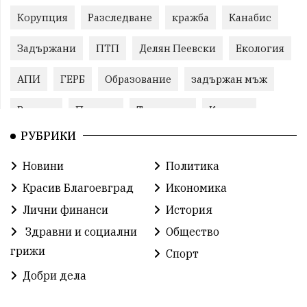
Корупция
Разследване
кражба
Канабис
Задържани
ПТП
Делян Пеевски
Екология
АПИ
ГЕРБ
Образование
задържан мъж
Ремонт
Пожари
Традиции
Култура
РУБРИКИ
Илияна Йотова
Протест
МВР
Новини
Политика
Прокуратура
Бойко Борисов
Красив Благоевград
Икономика
Методи Байкушев
Кресна
Лични финанси
История
Здравни и социални
Общество
Министерски съвет
Избори
Икономика
грижи
Спорт
побой
алкохол
проверка
Новини
Добри дела
Общински съвет
избори 2026
Земеделие