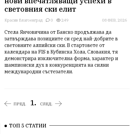
нови впечатляващи успехи в
световния ски елит
Красив Благоевград
0
249
08 ФЕВ, 2026
Стела Янчовичина от Банско продължава да 
затвърждава позициите си сред най-добрите в 
световните алпийски ски. В стартовете от 
календара на FIS в Кубинска Хола, Словакия, тя 
демонстрира изключителна форма, характер и 
шампионски дух в конкуренцията на силни 
международни състезатели.
1.
ПРЕД.
СЛЕД.
ТОП 5 СТАТИИ