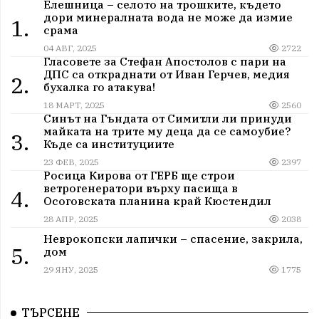
Елешница – селото на трошките, където
дори минералната вода не може да измие
1.
срама
04 АВГ, 2025
2722
Гласовете за Стефан Апостолов с пари на
ДПС са откраднати от Иван Герчев, медия
2.
бухалка го атакува!
18 МАРТ, 2025
2560
Синът на Гъндата от Симитли ли принуди
майката на трите му деца да се самоубие?
3.
Къде са институциите
23 ФЕВ, 2025
2397
Росица Кирова от ГЕРБ ще строи
ветрогенератори върху пасища в
4.
Осоговската планина край Кюстендил
28 АПР, 2025
2038
Неврокопски лапички – спасение, закрила,
5.
дом
29 ЯНУ, 2025
1775
ТЪРСЕНЕ