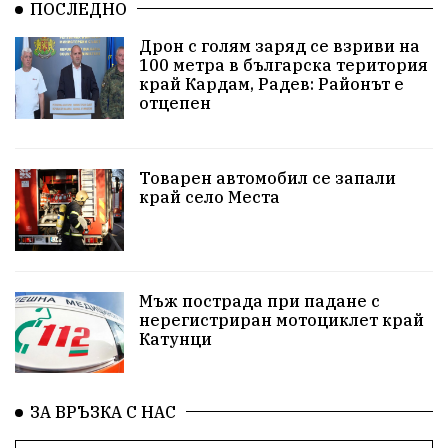
ПОСЛЕДНО
Арест
Ученици
Красив Благоевград
Дрон с голям заряд се взриви на
100 метра в българска територия
#Земеделие
Красива България
АМ Струма
край Кардам, Радев: Районът е
отцепен
Белица
РСПБЗН
пострадал
Красивите медии
Живот
Товарен автомобил се запали
край село Места
досъдебно производство
Добро дело
Благотворителност
Апостол Апостолов
Репресии
домашно насилие
фолклор
Мъж пострада при падане с
нерегистриран мотоциклет край
Катунци
Пътна безопасност
ГДБОП
Проверки
здравеопазване
Росен Желязков
БАБХ
ЗА ВРЪЗКА С НАС
Фестивал
Народно събрание
Концерт