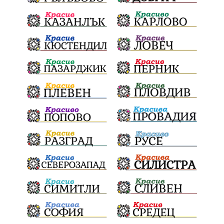
почит
Актуално
История
Конституционен съд
ВиК
Стефан Апостолов
Радослав Ревански
пострадали
МРРБ
ИвелинМихайлов
АнгелинаПопова
Социална политика
партия "Мафия"
Съд
Сигурност
Училища
Доброволци
културно наследство
Задържане под стража
Хаджидимово
РуменРадев
автомобил
Росен Желязков
грабеж
справедливост
#Земеделие
социални услуги