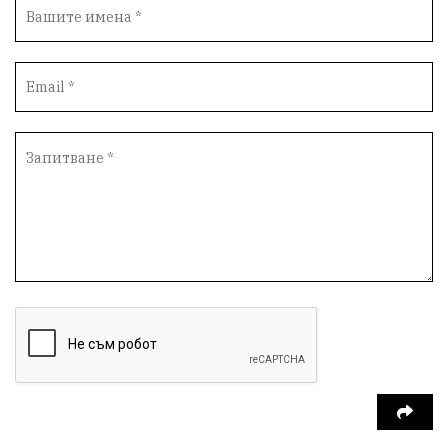
Вандализъм
Андрей Гюров
Инфраструктура
Протести
инциденти
Дупница
Оставка
пиян шофьор
Бюджет 2026
Нападение
Изложба
Скандал
Окръжен съд
Спорт
Туризъм
Община Симитли
Общество
Пиринско
евро
насилие
Превенция
КресненскоДефиле
Обществени Поръчки
марихуана
Илинденци
Пирин
Югозапад
Моторист
Театър
шофьор
24 май
Добринище
кражби
ДПС-Ново начало