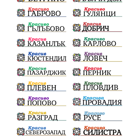
Издирване
заплахи
Хераклея Синтика
обществена поръчка
Украйна
Измама
Е79
престъпление
Георги Динев
Великден 2025
почит
Актуално
История
Конституционен съд
ВиК
Стефан Апостолов
Радослав Ревански
пострадали
МРРБ
ИвелинМихайлов
АнгелинаПопова
Социална политика
партия "Мафия"
Съд
Сигурност
Училища
Доброволци
културно наследство
Задържане под стража