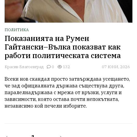
ПОЛИТИКА
Показанията на Румен
Гайтански–Вълка показват как
работи политическата система
Красив Благоевград
0
132
07 ЮНИ, 2026
Всеки нов скандал просто затвърждава усещането, 
че зад официалната държава съществува друга, 
паралелнадържава с мрежа от връзки, услуги и 
зависимости, която остава почти непокътната, 
независимо кой печели изборите. 