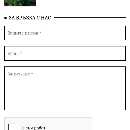
Проверки
здравеопазване
Росен Желязков
Народно събрание
Концерт
Вандализъм
ЗА ВРЪЗКА С НАС
БАБХ
Фестивал
Андрей Гюров
Инфраструктура
Протести
инциденти
Дупница
Оставка
пиян шофьор
Бюджет 2026
Нападение
Изложба
Скандал
Окръжен съд
Спорт
Туризъм
Община Симитли
Общество
евро
Пиринско
насилие
КресненскоДефиле
Обществени Поръчки
марихуана
Превенция