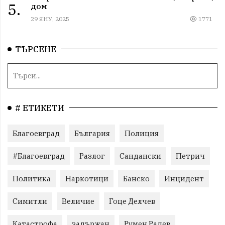
5.
дом
29 ЯНУ, 2025
1771
ТЪРСЕНЕ
# ЕТИКЕТИ
Благоевград
България
Полиция
#Благоевград
Разлог
Сандански
Петрич
Политика
Наркотици
Банско
Инцидент
Симитли
Величие
Гоце Делчев
Катастрофа
задържан
Румен Радев