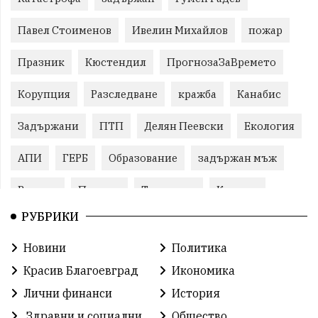
Павел Стоименов
Ивелин Михайлов
пожар
Празник
Кюстендил
ПрогнозаЗаВремето
Корупция
Разследване
кражба
Канабис
Задържани
ПТП
Делян Пеевски
Екология
АПИ
ГЕРБ
Образование
задържан мъж
Ремонт
Пожари
Традиции
Култура
РУБРИКИ
Илияна Йотова
Протест
МВР
Новини
Политика
Бойко Борисов
Методи Байкушев
Красив Благоевград
Икономика
Прокуратура
Кресна
Министерски съвет
Лични финанси
История
Здравни и социални
Общество
Избори
Икономика
побой
алкохол