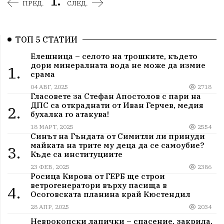
1.
ПРЕД.
СЛЕД.
ТОП 5 СТАТИИ
Елешница – селото на трошките, където
дори минералната вода не може да измие
1.
срама
04 АВГ, 2025
2718
Гласовете за Стефан Апостолов с пари на
ДПС са откраднати от Иван Герчев, медия
2.
бухалка го атакува!
18 МАРТ, 2025
2554
Синът на Гъндата от Симитли ли принуди
майката на трите му деца да се самоубие?
3.
Къде са институциите
23 ФЕВ, 2025
2386
Росица Кирова от ГЕРБ ще строи
ветрогенератори върху пасища в
4.
Осоговската планина край Кюстендил
28 АПР, 2025
2034
Неврокопски лапички – спасение, закрила,