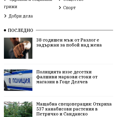
грижи
Спорт
проверка
Новини
Общински съвет
Добри дела
избори 2026
Земеделие
Ученици
Арест
ПОСЛЕДНО
Красив Благоевград
#Земеделие
38-годишен мъж от Разлог е
задържан за побой над жена
Красива България
АМ Струма
Белица
РСПБЗН
Красивите медии
Живот
досъдебно производство
Добро дело
Полицията иззе десетки
фалшиви маркови стоки от
магазин в Гоце Делчев
Благотворителност
Апостол Апостолов
Репресии
фолклор
пострадал
Мащабна спецоперация: Откриха
домашно насилие
Пътна безопасност
ГДБОП
537 канабисови растения в
Петричко и Санданско