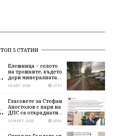
ТОП 5 СТАТИИ
Елешница – селото
на трошките, където
.
дори минералната
вода не може да
04 АВГ, 2025
2719
измие срама
Гласовете за Стефан
Апостолов с пари на
.
ДПС са откраднати
от Иван Герчев,
18 МАРТ, 2025
2556
медия бухалка го
атакува!
Синът на Гъндата от