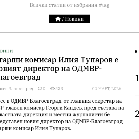
Всички статии от избрания #tag
/
Новини
ВИНИ
тарши комисар Илия Тупаров е
овият директор на ОДМВР-
1
лагоевград
асив Благоевград
0
338
02 МАРТ, 2026
ес в ОДМВР-Благоевград, от главния секретар на 
Р-главен комисар Георги Кандев, пред състава на 
2
ластната дирекция и местни журналисти бе 
едставен новия директор на ОДМВР-Благоевград 
арши комисар Илия Тупаров.