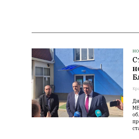
НО
С
н
Б
Кр
Дн
МВ
об
пр
ст