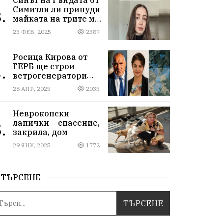
Симитли ли принуди
.
майката на трите му
деца да се самоубие?
23 ФЕВ, 2025
2387
Къде са
институциите
Росица Кирова от
ГЕРБ ще строи
.
ветрогенератори
върху пасища в
28 АПР, 2025
2035
Осоговската планина
край Кюстендил
Неврокопски
лапички – спасение,
.
закрила, дом
29 ЯНУ, 2025
1772
ТЪРСЕНЕ