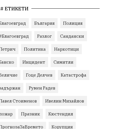
# ЕТИКЕТИ
Благоевград
България
Полиция
#Благоевград
Разлог
Сандански
Петрич
Политика
Наркотици
Банско
Инцидент
Симитли
Величие
Гоце Делчев
Катастрофа
задържан
Румен Радев
Павел Стоименов
Ивелин Михайлов
пожар
Празник
Кюстендил
ПрогнозаЗаВремето
Корупция