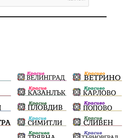
избори 2026
Земеделие
Ученици
Арест
Красив Благоевград
#Земеделие
Красива България
АМ Струма
Белица
РСПБЗН
Красивите медии
Живот
досъдебно производство
Добро дело
Благотворителност
Апостол Апостолов
Репресии
фолклор
пострадал
домашно насилие
Пътна безопасност
ГДБОП
Проверки
здравеопазване