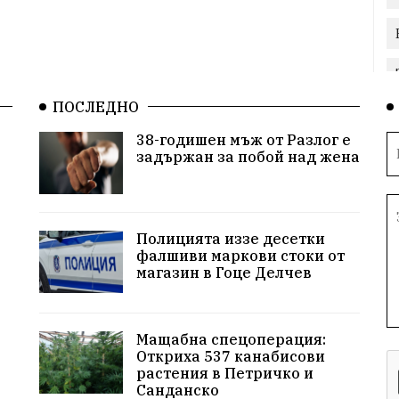
ПОСЛЕДНО
38-годишен мъж от Разлог е
задържан за побой над жена
Полицията иззе десетки
фалшиви маркови стоки от
магазин в Гоце Делчев
Мащабна спецоперация:
Откриха 537 канабисови
растения в Петричко и
Санданско