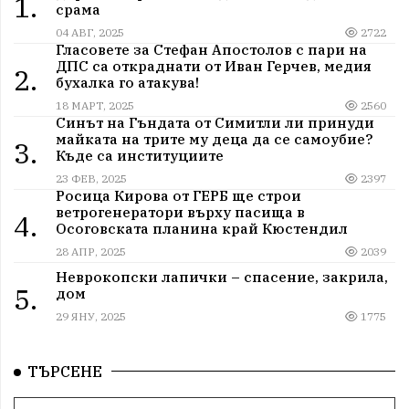
1.
срама
04 АВГ, 2025
2722
Гласовете за Стефан Апостолов с пари на
ДПС са откраднати от Иван Герчев, медия
2.
бухалка го атакува!
18 МАРТ, 2025
2560
Синът на Гъндата от Симитли ли принуди
майката на трите му деца да се самоубие?
3.
Къде са институциите
23 ФЕВ, 2025
2397
Росица Кирова от ГЕРБ ще строи
ветрогенератори върху пасища в
4.
Осоговската планина край Кюстендил
28 АПР, 2025
2039
Неврокопски лапички – спасение, закрила,
5.
дом
29 ЯНУ, 2025
1775
ТЪРСЕНЕ