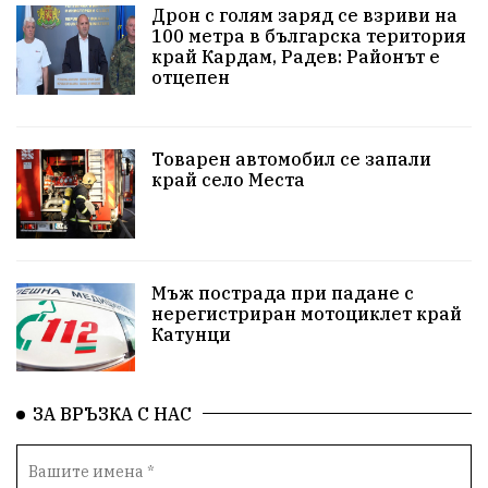
Дрон с голям заряд се взриви на
100 метра в българска територия
#Земеделие
Красива България
АМ Струма
край Кардам, Радев: Районът е
отцепен
Белица
РСПБЗН
пострадал
Красивите медии
Живот
Товарен автомобил се запали
край село Места
досъдебно производство
Добро дело
Благотворителност
Апостол Апостолов
Репресии
домашно насилие
фолклор
Мъж пострада при падане с
нерегистриран мотоциклет край
Катунци
Пътна безопасност
ГДБОП
Проверки
здравеопазване
Росен Желязков
БАБХ
ЗА ВРЪЗКА С НАС
Фестивал
Народно събрание
Концерт
Вандализъм
Андрей Гюров
Инфраструктура