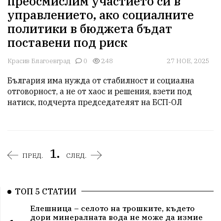
преосмислим участието си в
управлението, ако социалните
политики в бюджета бъдат
поставени под риск
Красив Благоевград
0
248
27 НОЕ, 2025
България има нужда от стабилност и социална 
отговорност, а не от хаос и решения, взети под 
натиск, подчерта председателят на БСП-ОЛ
1.
ПРЕД.
СЛЕД.
ТОП 5 СТАТИИ
Елешница – селото на трошките, където
дори минералната вода не може да измие