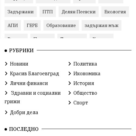
Задържани
ПТП
Делян Пеевски
Екология
АПИ
ГЕРБ
Образование
задържан мъж
Ремонт
Пожари
Традиции
Култура
РУБРИКИ
Илияна Йотова
Протест
МВР
Новини
Политика
Прокуратура
Бойко Борисов
Красив Благоевград
Икономика
Методи Байкушев
Кресна
Лични финанси
История
Здравни и социални
Общество
Министерски съвет
Избори
Икономика
грижи
Спорт
побой
алкохол
проверка
Новини
Добри дела
Общински съвет
избори 2026
Земеделие
ПОСЛЕДНО
Арест
Ученици
Красив Благоевград