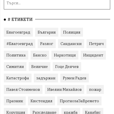
# ЕТИКЕТИ
Благоевград
България
Полиция
#Благоевград
Разлог
Сандански
Петрич
Политика
Банско
Наркотици
Инцидент
Симитли
Величие
Гоце Делчев
Катастрофа
задържан
Румен Радев
Павел Стоименов
Ивелин Михайлов
пожар
Празник
Кюстендил
ПрогнозаЗаВремето
Корупция
Разследване
кражба
Канабис