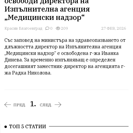
освободи директора на
Изпълнителна агенция
„Медицински надзор“
Красив Благоевград
0
209
27 ФЕВ, 2026
Със заповед на министъра на здравеопазването от 
длъжността директор на Изпълнителна агенция 
„Медицински надзор“ е освободена г-жа Иванка 
Динева. За временно изпълняващ е определен 
досегашният заместник-директор на агенцията г-
1.
ПРЕД.
СЛЕД.
ТОП 5 СТАТИИ