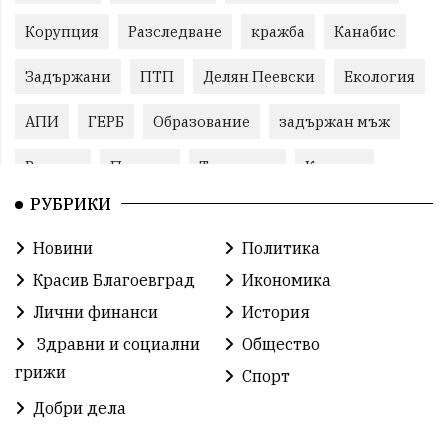
Корупция
Разследване
кражба
Канабис
Задържани
ПТП
Делян Пеевски
Екология
АПИ
ГЕРБ
Образование
задържан мъж
Ремонт
Пожари
Традиции
Култура
РУБРИКИ
Илияна Йотова
Протест
МВР
Новини
Политика
Прокуратура
Бойко Борисов
Красив Благоевград
Икономика
Методи Байкушев
Кресна
Лични финанси
История
Здравни и социални
Общество
Министерски съвет
Избори
Икономика
грижи
Спорт
побой
алкохол
проверка
Новини
Добри дела
Общински съвет
избори 2026
Земеделие