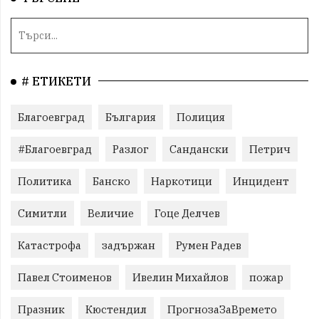
# ЕТИКЕТИ
Благоевград
България
Полиция
#Благоевград
Разлог
Сандански
Петрич
Политика
Банско
Наркотици
Инцидент
Симитли
Величие
Гоце Делчев
Катастрофа
задържан
Румен Радев
Павел Стоименов
Ивелин Михайлов
пожар
Празник
Кюстендил
ПрогнозаЗаВремето