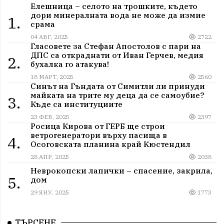
Елешница – селото на трошките, където
дори минералната вода не може да измие
1.
срама
04 АВГ, 2025
2722
Гласовете за Стефан Апостолов с пари на
ДПС са откраднати от Иван Герчев, медия
2.
бухалка го атакува!
18 МАРТ, 2025
2560
Синът на Гъндата от Симитли ли принуди
майката на трите му деца да се самоубие?
3.
Къде са институциите
23 ФЕВ, 2025
2397
Росица Кирова от ГЕРБ ще строи
ветрогенератори върху пасища в
4.
Осоговската планина край Кюстендил
28 АПР, 2025
2038
Неврокопски лапички – спасение, закрила,
5.
дом
29 ЯНУ, 2025
1773
ТЪРСЕНЕ