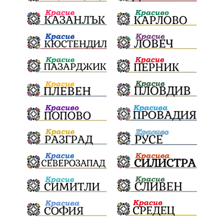
почит
Актуално
История
Конституционен съд
ВиК
Стефан Апостолов
Радослав Ревански
пострадали
МРРБ
ИвелинМихайлов
АнгелинаПопова
Социална политика
партия "Мафия"
Съд
Сигурност
Училища
Доброволци
културно наследство
Задържане под стража
Хаджидимово
РуменРадев
автомобил
Росен Желязков
грабеж
справедливост
#Земеделие
социални услуги