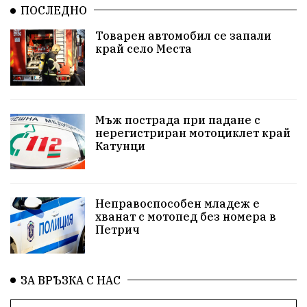
ПОСЛЕДНО
Ученици
Арест
Красив Благоевград
Товарен автомобил се запали
край село Места
#Земеделие
Красива България
АМ Струма
Белица
РСПБЗН
пострадал
Красивите медии
Живот
Мъж пострада при падане с
нерегистриран мотоциклет край
Катунци
досъдебно производство
Добро дело
Благотворителност
Апостол Апостолов
Неправоспособен младеж е
Репресии
домашно насилие
фолклор
хванат с мотопед без номера в
Петрич
Пътна безопасност
ГДБОП
Проверки
здравеопазване
Росен Желязков
БАБХ
ЗА ВРЪЗКА С НАС
Фестивал
Народно събрание
Концерт