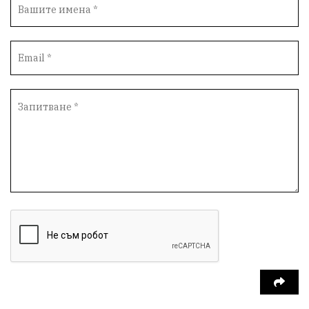
Вандализъм
Андрей Гюров
Инфраструктура
Протести
инциденти
Дупница
Оставка
пиян шофьор
Бюджет 2026
Нападение
Изложба
Скандал
Окръжен съд
Спорт
Туризъм
Община Симитли
Общество
Пиринско
евро
насилие
Превенция
КресненскоДефиле
Обществени Поръчки
марихуана
Илинденци
Пирин
Югозапад
Моторист
Театър
шофьор
24 май
Добринище
кражби
ДПС-Ново начало