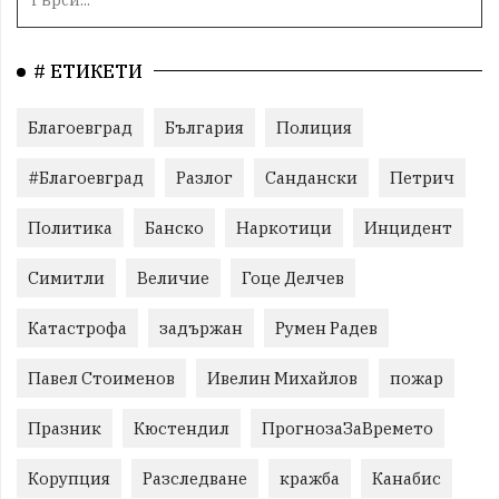
# ЕТИКЕТИ
Благоевград
България
Полиция
#Благоевград
Разлог
Сандански
Петрич
Политика
Банско
Наркотици
Инцидент
Симитли
Величие
Гоце Делчев
Катастрофа
задържан
Румен Радев
Павел Стоименов
Ивелин Михайлов
пожар
Празник
Кюстендил
ПрогнозаЗаВремето
Корупция
Разследване
кражба
Канабис