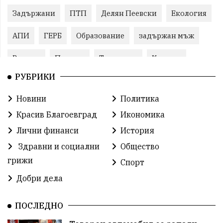
Задържани
ПТП
Делян Пеевски
Екология
АПИ
ГЕРБ
Образование
задържан мъж
Ремонт
Пожари
Традиции
Култура
РУБРИКИ
Илияна Йотова
Протест
МВР
Новини
Политика
Прокуратура
Бойко Борисов
Красив Благоевград
Икономика
Методи Байкушев
Кресна
Лични финанси
История
Здравни и социални
Общество
Министерски съвет
Избори
Икономика
грижи
Спорт
побой
алкохол
проверка
Новини
Добри дела
Общински съвет
избори 2026
Земеделие
ПОСЛЕДНО
Ученици
Арест
Красив Благоевград