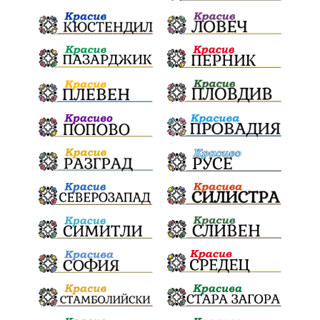
Конституционен съд
ВиК
Стефан Апостолов
Радослав Ревански
пострадали
МРРБ
ИвелинМихайлов
АнгелинаПопова
Социална политика
партия "Мафия"
Съд
Сигурност
Училища
Доброволци
културно наследство
Задържане под стража
Хаджидимово
РуменРадев
автомобил
Росен Желязков
грабеж
справедливост
#Земеделие
социални услуги
животновъдство
палеж
ЮЗУ
празници