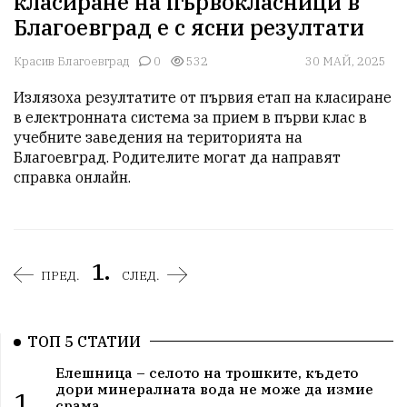
класиране на първокласници в
Благоевград е с ясни резултати
Красив Благоевград
0
532
30 МАЙ, 2025
Излязоха резултатите от първия етап на класиране 
в електронната система за прием в първи клас в 
учебните заведения на територията на 
Благоевград. Родителите могат да направят 
справка онлайн.
1.
ПРЕД.
СЛЕД.
ТОП 5 СТАТИИ
Елешница – селото на трошките, където
дори минералната вода не може да измие
1.
срама