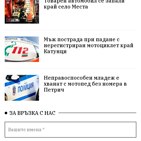
Товарен автомобил се запали
край село Места
#Земеделие
Красива България
АМ Струма
Белица
РСПБЗН
пострадал
Красивите медии
Живот
Мъж пострада при падане с
нерегистриран мотоциклет край
Катунци
досъдебно производство
Добро дело
Благотворителност
Апостол Апостолов
Неправоспособен младеж е
Репресии
домашно насилие
фолклор
хванат с мотопед без номера в
Петрич
Пътна безопасност
ГДБОП
Проверки
здравеопазване
Росен Желязков
БАБХ
ЗА ВРЪЗКА С НАС
Фестивал
Народно събрание
Концерт
Вандализъм
Андрей Гюров
Инфраструктура