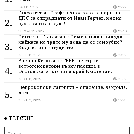
04 АВГ, 2025
2722
Гласовете за Стефан Апостолов с пари на
ДПС са откраднати от Иван Герчев, медия
2.
бухалка го атакува!
18 МАРТ, 2025
2560
Синът на Гъндата от Симитли ли принуди
майката на трите му деца да се самоубие?
3.
Къде са институциите
23 ФЕВ, 2025
2397
Росица Кирова от ГЕРБ ще строи
ветрогенератори върху пасища в
4.
Осоговската планина край Кюстендил
28 АПР, 2025
2037
Неврокопски лапички – спасение, закрила,
5.
дом
29 ЯНУ, 2025
1773
ТЪРСЕНЕ