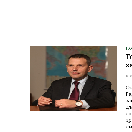
ПО
Г
з
Кр
Съ
Ра
за
дъ
оп
тр
съ