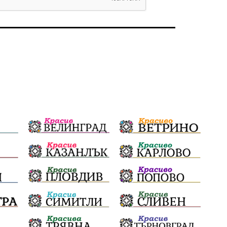
избори 2026
Земеделие
Ученици
Арест
Красив Благоевград
#Земеделие
Красива България
АМ Струма
Белица
РСПБЗН
пострадал
Красивите медии
Живот
досъдебно производство
Добро дело
Благотворителност
Апостол Апостолов
Репресии
домашно насилие
фолклор
Пътна безопасност
ГДБОП
Проверки
здравеопазване
Росен Желязков