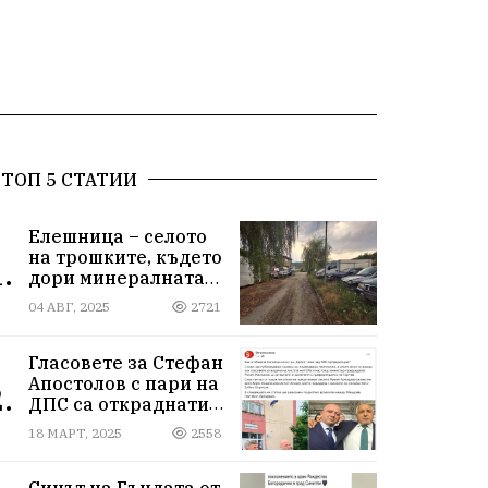
ТОП 5 СТАТИИ
Елешница – селото
на трошките, където
.
дори минералната
вода не може да
04 АВГ, 2025
2721
измие срама
Гласовете за Стефан
Апостолов с пари на
.
ДПС са откраднати
от Иван Герчев,
18 МАРТ, 2025
2558
медия бухалка го
атакува!
Синът на Гъндата от