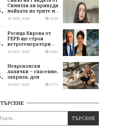
Симитли ли принуди
.
майката на трите му
деца да се самоубие?
23 ФЕВ, 2025
2393
Къде са
институциите
Росица Кирова от
ГЕРБ ще строи
.
ветрогенератори
върху пасища в
28 АПР, 2025
2036
Осоговската планина
край Кюстендил
Неврокопски
лапички – спасение,
.
закрила, дом
29 ЯНУ, 2025
1773
ТЪРСЕНЕ