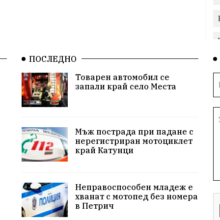
ПОСЛЕДНО
Товарен автомобил се
запали край село Места
Мъж пострада при падане с
нерегистриран мотоциклет
край Катунци
Неправоспособен младеж е
хванат с мотопед без номера
в Петрич