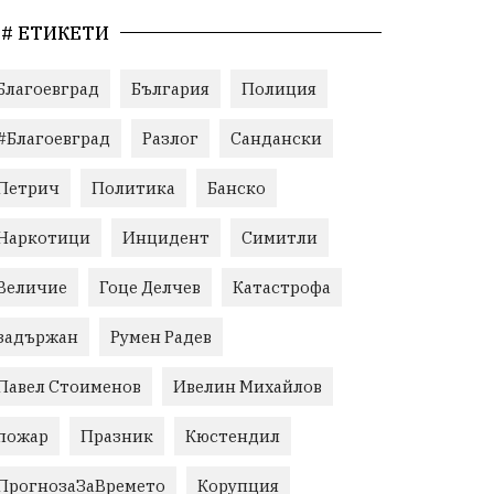
# ЕТИКЕТИ
Благоевград
България
Полиция
#Благоевград
Разлог
Сандански
Петрич
Политика
Банско
Наркотици
Инцидент
Симитли
Величие
Гоце Делчев
Катастрофа
задържан
Румен Радев
Павел Стоименов
Ивелин Михайлов
пожар
Празник
Кюстендил
ПрогнозаЗаВремето
Корупция