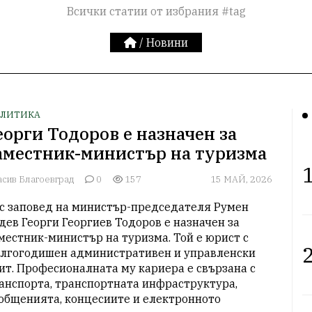
Всички статии от избрания #tag
/
Новини
ЛИТИКА
еорги Тодоров е назначен за
аместник-министър на туризма
1
асив Благоевград
0
157
15 МАЙ, 2026
с заповед на министър-председателя Румен 
дев Георги Георгиев Тодоров е назначен за 
местник-министър на туризма. Той е юрист с 
2
лгогодишен административен и управленски 
ит. Професионалната му кариера е свързана с 
анспорта, транспортната инфраструктура, 
общенията, концесиите и електронното 