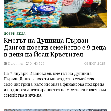
ДОБРИ ДЕЛА
Кметът на Дупница Първан
Дангов посети семейство с 9 деца
в деня на Йоан Кръстител
Източник
0
526
08 ЯНУ, 2025
На 7 януари, Ивановден, кметът на Дупница, 
Първан Дангов, посети многодетно семейство в 
село Бистрица, като им оказа финансова подкрепа 
и подчерта ангажираността на местната власт към 
семейства в нужда.