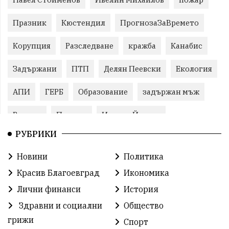
Празник
Кюстендил
ПрогнозаЗаВремето
Корупция
Разследване
кражба
Канабис
Задържани
ПТП
Делян Пеевски
Екология
АПИ
ГЕРБ
Образование
задържан мъж
Ремонт
Пожари
Илияна Йотова
РУБРИКИ
Традиции
Култура
Протест
МВР
Новини
Политика
Прокуратура
Бойко Борисов
Красив Благоевград
Икономика
Методи Байкушев
Кресна
Лични финанси
История
Здравни и социални
Общество
Министерски съвет
Избори
Икономика
грижи
Спорт