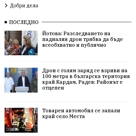
побой
алкохол
проверка
Новини
Добри дела
Общински съвет
избори 2026
Земеделие
ПОСЛЕДНО
Арест
Ученици
Красив Благоевград
Йотова: Разследването на
падналия дрон трябва да бъде
#Земеделие
Красива България
АМ Струма
всеобхватно и публично
Белица
РСПБЗН
пострадал
Красивите медии
Живот
Дрон с голям заряд се взриви на
100 метра в българска територия
край Кардам, Радев: Районът е
досъдебно производство
Добро дело
отцепен
Благотворителност
Апостол Апостолов
Репресии
домашно насилие
фолклор
Товарен автомобил се запали
край село Места
Пътна безопасност
ГДБОП
Проверки