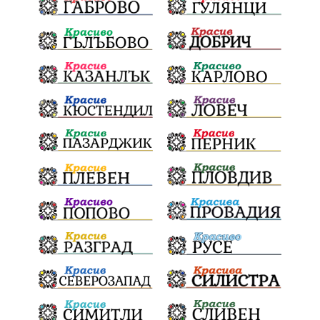
обществена поръчка
Украйна
Измама
Е79
Георги Динев
престъпление
Великден 2025
почит
Актуално
История
Конституционен съд
ВиК
Стефан Апостолов
Радослав Ревански
пострадали
МРРБ
ИвелинМихайлов
АнгелинаПопова
Социална политика
партия "Мафия"
Съд
Сигурност
Училища
Доброволци
културно наследство
Задържане под стража
Хаджидимово
РуменРадев
автомобил