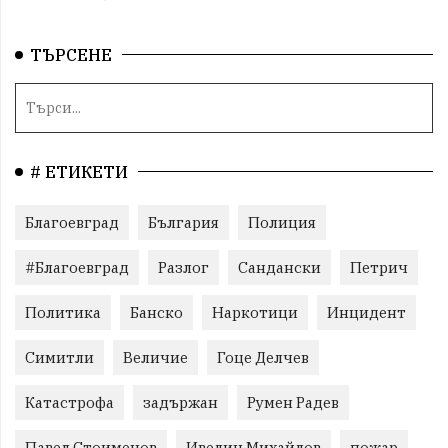
ТЪРСЕНЕ
# ЕТИКЕТИ
Благоевград
България
Полиция
#Благоевград
Разлог
Сандански
Петрич
Политика
Банско
Наркотици
Инцидент
Симитли
Величие
Гоце Делчев
Катастрофа
задържан
Румен Радев
Павел Стоименов
Ивелин Михайлов
пожар