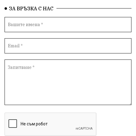
здравеопазване
Росен Желязков
БАБХ
ЗА ВРЪЗКА С НАС
Фестивал
Народно събрание
Концерт
Вандализъм
Андрей Гюров
Инфраструктура
Протести
инциденти
Дупница
Оставка
пиян шофьор
Бюджет 2026
Нападение
Изложба
Скандал
Окръжен съд
Спорт
Туризъм
Община Симитли
Общество
Пиринско
евро
насилие
Превенция
КресненскоДефиле
Обществени Поръчки
марихуана
Илинденци
Пирин
Югозапад