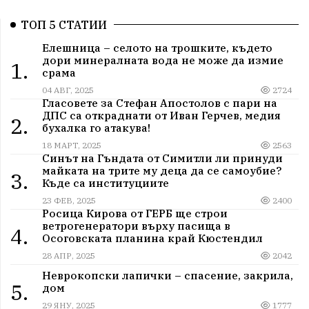
ТОП 5 СТАТИИ
Елешница – селото на трошките, където
дори минералната вода не може да измие
1.
срама
04 АВГ, 2025
2724
Гласовете за Стефан Апостолов с пари на
ДПС са откраднати от Иван Герчев, медия
2.
бухалка го атакува!
18 МАРТ, 2025
2563
Синът на Гъндата от Симитли ли принуди
майката на трите му деца да се самоубие?
3.
Къде са институциите
23 ФЕВ, 2025
2400
Росица Кирова от ГЕРБ ще строи
ветрогенератори върху пасища в
4.
Осоговската планина край Кюстендил
28 АПР, 2025
2042
Неврокопски лапички – спасение, закрила,
5.
дом
29 ЯНУ, 2025
1777