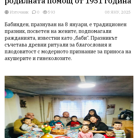
родилната помощ от 1951 година
Източник
0
593
08 ЯНУ, 2025
Бабинден, празнуван на 8 януари, е традиционен 
празник, посветен на жените, подпомагали 
ражданията, известни като „баби“. Празникът 
съчетава древни ритуали за благословия и 
плодовитост с модерното признание за приноса на 
акушерите и гинеколозите.