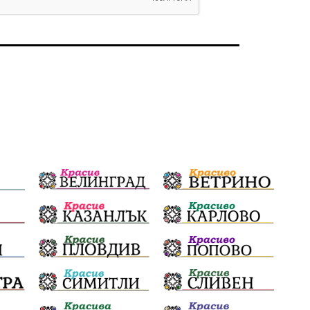
избори 2026
Земеделие
Арест
Ученици
Красив Благоевград
#Земеделие
Красива България
АМ Струма
Белица
РСПБЗН
пострадал
Красивите медии
Живот
досъдебно производство
Добро дело
Благотворителност
Апостол Апостолов
Репресии
домашно насилие
фолклор
Пътна безопасност
ГДБОП
Проверки
здравеопазване
Росен Желязков