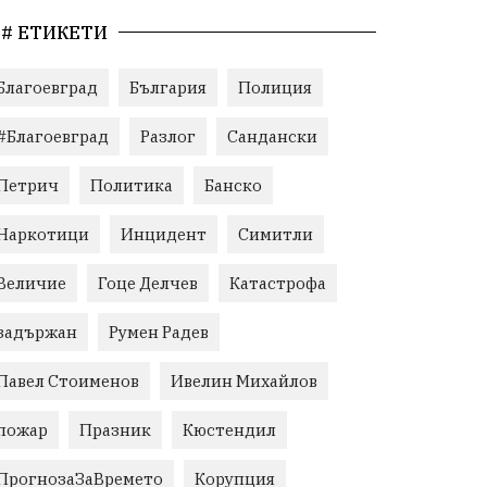
# ЕТИКЕТИ
Благоевград
България
Полиция
#Благоевград
Разлог
Сандански
Петрич
Политика
Банско
Наркотици
Инцидент
Симитли
Величие
Гоце Делчев
Катастрофа
задържан
Румен Радев
Павел Стоименов
Ивелин Михайлов
пожар
Празник
Кюстендил
ПрогнозаЗаВремето
Корупция