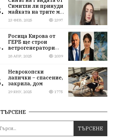
Симитли ли принуди
.
майката на трите му
деца да се самоубие?
23 ФЕВ, 2025
2397
Къде са
институциите
Росица Кирова от
ГЕРБ ще строи
.
ветрогенератори
върху пасища в
28 АПР, 2025
2039
Осоговската планина
край Кюстендил
Неврокопски
лапички – спасение,
.
закрила, дом
29 ЯНУ, 2025
1775
ТЪРСЕНЕ