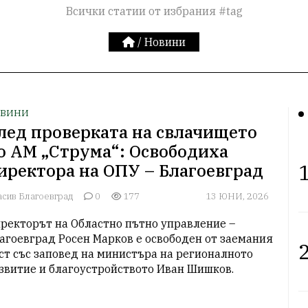
Всички статии от избрания #tag
/
Новини
ВИНИ
лед проверката на свлачището
о АМ „Струма“: Освободиха
1
иректора на ОПУ – Благоевград
асив Благоевград
0
177
13 ЮНИ, 2026
ректорът на Областно пътно управление – 
агоевград Росен Марков е освободен от заемания 
2
ст със заповед на министъра на регионалното 
звитие и благоустройството Иван Шишков.