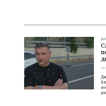
НО
С
п
д
Кр
Ди
Бл
по
ра