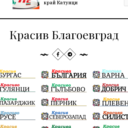
край Катунци
Красив Благоевград