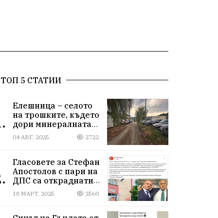
ТОП 5 СТАТИИ
Елешница – селото
на трошките, където
.
дори минералната
вода не може да
04 АВГ, 2025
2722
измие срама
Гласовете за Стефан
Апостолов с пари на
.
ДПС са откраднати
от Иван Герчев,
18 МАРТ, 2025
2560
медия бухалка го
атакува!
Синът на Гъндата от