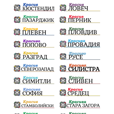
Конституционен съд
ВиК
Стефан Апостолов
Радослав Ревански
пострадали
МРРБ
ИвелинМихайлов
АнгелинаПопова
Социална политика
партия "Мафия"
Съд
Сигурност
Училища
Доброволци
културно наследство
Задържане под стража
Хаджидимово
РуменРадев
автомобил
Росен Желязков
грабеж
справедливост
#Земеделие
социални услуги
животновъдство
палеж
ЮЗУ
празници