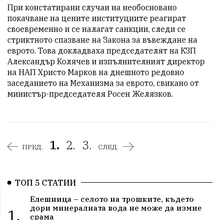
При констатирани случаи на необосновано 
покачване на цените институциите реагират 
своевременно и се налагат санкции, следи се 
стриктното спазване на Закона за въвеждане на 
еврото. Това докладваха председателят на КЗП 
Александър Колячев и изпълнителният директор 
на НАП Христо Марков на днешното редовно 
заседанието на Механизма за еврото, свикано от 
министър-председателя Росен Желязков.
1.
2.
3.
ПРЕД.
СЛЕД.
ТОП 5 СТАТИИ
Елешница – селото на трошките, където
дори минералната вода не може да измие
1.
срама