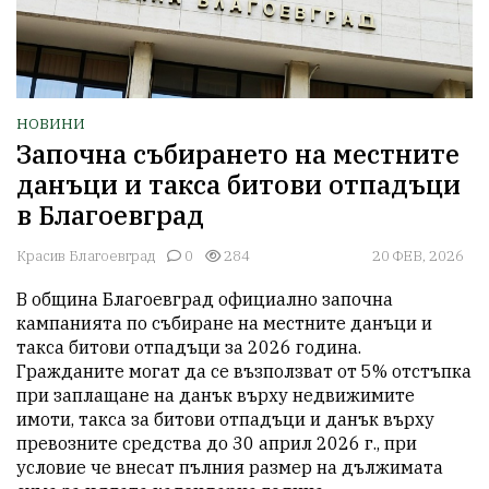
НОВИНИ
Започна събирането на местните
данъци и такса битови отпадъци
в Благоевград
Красив Благоевград
0
284
20 ФЕВ, 2026
В община Благоевград официално започна 
кампанията по събиране на местните данъци и 
такса битови отпадъци за 2026 година. 
Гражданите могат да се възползват от 5% отстъпка 
при заплащане на данък върху недвижимите 
имоти, такса за битови отпадъци и данък върху 
превозните средства до 30 април 2026 г., при 
условие че внесат пълния размер на дължимата 