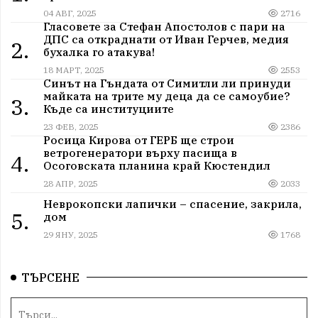
04 АВГ, 2025
2716
Гласовете за Стефан Апостолов с пари на
ДПС са откраднати от Иван Герчев, медия
2.
бухалка го атакува!
18 МАРТ, 2025
2553
Синът на Гъндата от Симитли ли принуди
майката на трите му деца да се самоубие?
3.
Къде са институциите
23 ФЕВ, 2025
2386
Росица Кирова от ГЕРБ ще строи
ветрогенератори върху пасища в
4.
Осоговската планина край Кюстендил
28 АПР, 2025
2033
Неврокопски лапички – спасение, закрила,
5.
дом
29 ЯНУ, 2025
1768
ТЪРСЕНЕ