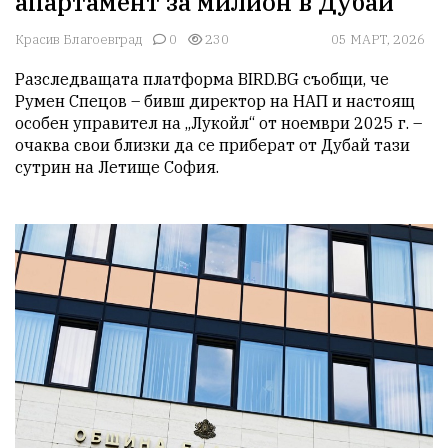
апартамент за милион в Дубай
Красив Благоевград
0
230
05 МАРТ, 2026
Разследващата платформа BIRD.BG съобщи, че 
Румен Спецов – бивш директор на НАП и настоящ 
особен управител на „Лукойл“ от ноември 2025 г. – 
очаква свои близки да се приберат от Дубай тази 
сутрин на Летище София. 