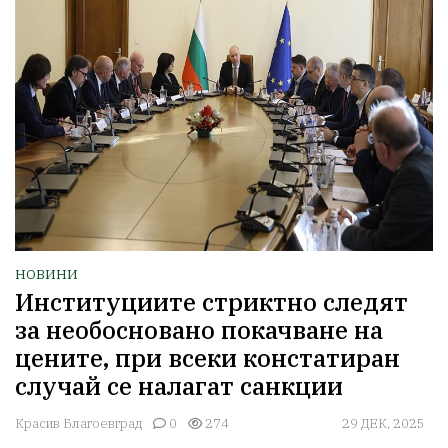
НОВИНИ
Институциите стриктно следят
за необосновано покачване на
цените, при всеки констатиран
случай се налагат санкции
Красив Благоевград
0
274
29 ДЕК, 2025