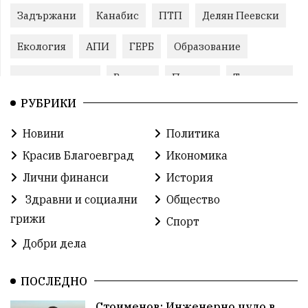
Задържани
Канабис
ПТП
Делян Пеевски
Екология
АПИ
ГЕРБ
Образование
задържан мъж
Ремонт
Пожари
Традиции
РУБРИКИ
Култура
Илияна Йотова
Протест
МВР
Новини
Политика
Бойко Борисов
Методи Байкушев
Красив Благоевград
Икономика
Прокуратура
Кресна
Министерски съвет
Лични финанси
История
Здравни и социални
Общество
Избори
Икономика
побой
алкохол
грижи
Спорт
проверка
Новини
Общински съвет
Добри дела
избори 2026
Земеделие
Ученици
Арест
ПОСЛЕДНО
Красив Благоевград
#Земеделие
Стоименов: Инженерно чудо в