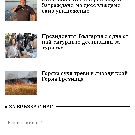
Заграждане, но днес виждаме
Красива България
АМ Струма
Белица
само унищожение
РСПБЗН
Красивите медии
Живот
Добро дело
Благотворителност
Президентът: България е една от
най-сигурните дестинации за
туризъм
Апостол Апостолов
Репресии
фолклор
досъдебно производство
домашно насилие
Горяха сухи треви и ливади край
Пътна безопасност
ГДБОП
Проверки
Горна Брезница
здравеопазване
Росен Желязков
пострадал
Народно събрание
Концерт
Вандализъм
ЗА ВРЪЗКА С НАС
БАБХ
Фестивал
Андрей Гюров
Инфраструктура
Протести
инциденти