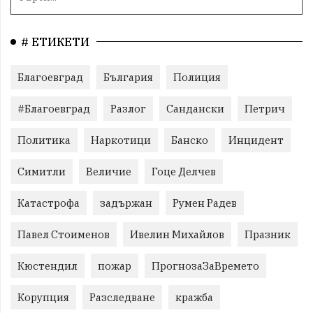
# ЕТИКЕТИ
Благоевград
България
Полиция
#Благоевград
Разлог
Сандански
Петрич
Политика
Наркотици
Банско
Инцидент
Симитли
Величие
Гоце Делчев
Катастрофа
задържан
Румен Радев
Павел Стоименов
Ивелин Михайлов
Празник
Кюстендил
пожар
ПрогнозаЗаВремето
Корупция
Разследване
кражба