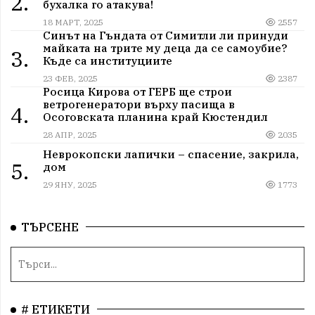
2.
бухалка го атакува!
18 МАРТ, 2025
2557
Синът на Гъндата от Симитли ли принуди
майката на трите му деца да се самоубие?
3.
Къде са институциите
23 ФЕВ, 2025
2387
Росица Кирова от ГЕРБ ще строи
ветрогенератори върху пасища в
4.
Осоговската планина край Кюстендил
28 АПР, 2025
2035
Неврокопски лапички – спасение, закрила,
5.
дом
29 ЯНУ, 2025
1773
ТЪРСЕНЕ
# ЕТИКЕТИ