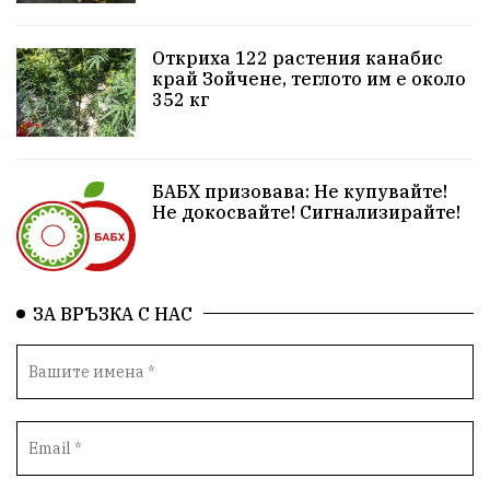
Белица
РСПБЗН
Красивите медии
Живот
досъдебно производство
Добро дело
Откриха 122 растения канабис
край Зойчене, теглото им е около
352 кг
Благотворителност
Апостол Апостолов
Репресии
фолклор
пострадал
БАБХ призовава: Не купувайте!
домашно насилие
Пътна безопасност
ГДБОП
Не докосвайте! Сигнализирайте!
Проверки
здравеопазване
Росен Желязков
БАБХ
Фестивал
Народно събрание
ЗА ВРЪЗКА С НАС
Концерт
Вандализъм
Андрей Гюров
Инфраструктура
Протести
инциденти
Дупница
Оставка
пиян шофьор