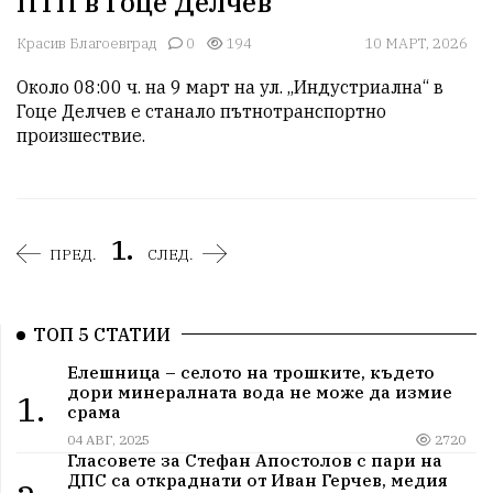
ПТП в Гоце Делчев
Красив Благоевград
0
194
10 МАРТ, 2026
Около 08:00 ч. на 9 март на ул. „Индустриална“ в 
Гоце Делчев е станало пътнотранспортно 
произшествие. 
1.
ПРЕД.
СЛЕД.
ТОП 5 СТАТИИ
Елешница – селото на трошките, където
дори минералната вода не може да измие
1.
срама
04 АВГ, 2025
2720
Гласовете за Стефан Апостолов с пари на
ДПС са откраднати от Иван Герчев, медия