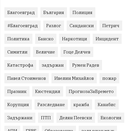
Благоевград
България
Полиция
#Благоевград
Разлог
Сандански
Петрич
Политика
Банско
Наркотици
Инцидент
Симитли
Величие
Гоце Делчев
Катастрофа
задържан
Румен Радев
Павел Стоименов
Ивелин Михайлов
пожар
Празник
Кюстендил
ПрогнозаЗаВремето
Корупция
Разследване
кражба
Канабис
Задържани
ПТП
Делян Пеевски
Екология
АПИ
ГЕРБ
Образование
задържан мъж