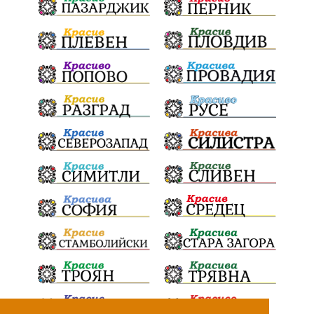
Радослав Ревански
пострадали
МРРБ
ИвелинМихайлов
АнгелинаПопова
Социална политика
партия "Мафия"
Съд
Сигурност
Училища
Доброволци
културно наследство
Задържане под стража
Хаджидимово
РуменРадев
автомобил
Росен Желязков
грабеж
справедливост
#Земеделие
социални услуги
животновъдство
палеж
ЮЗУ
празници
Вот на недоверие
Дете
Пияни шофьори