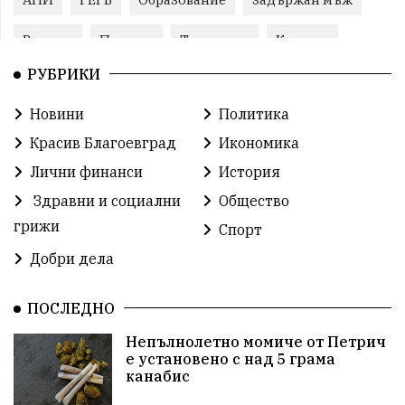
Ремонт
Пожари
Традиции
Култура
РУБРИКИ
Илияна Йотова
Протест
МВР
Новини
Политика
Прокуратура
Бойко Борисов
Красив Благоевград
Икономика
Методи Байкушев
Кресна
Лични финанси
История
Здравни и социални
Общество
Министерски съвет
Избори
Икономика
грижи
Спорт
побой
алкохол
проверка
Новини
Добри дела
Общински съвет
избори 2026
Земеделие
ПОСЛЕДНО
Ученици
Арест
Красив Благоевград
Непълнолетно момиче от Петрич
е установено с над 5 грама
#Земеделие
Красива България
АМ Струма
канабис