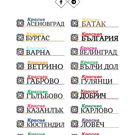
РИОСВ
Якоруда
Наводнения
задържана
Благоевградска област
Национален празник
Политическа криза
Струмяни
Гордост
трафик
НАП
Сияна
Акция
Пешеходец
убийство
археология
замърсяване
Издирване
заплахи
Хераклея Синтика
обществена поръчка
Украйна
Измама
Е79
престъпление
Георги Динев
Великден 2025
почит
Актуално
История
Конституционен съд
ВиК
Стефан Апостолов