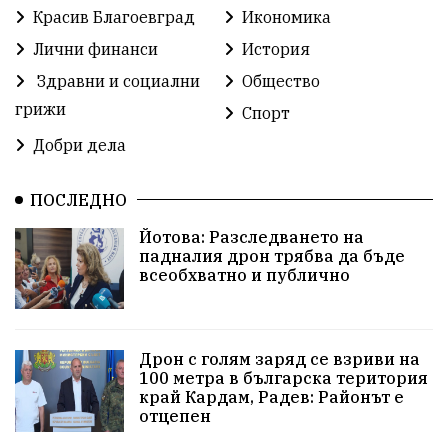
Красив Благоевград
Икономика
Методи Байкушев
Кресна
Лични финанси
История
Здравни и социални
Общество
Министерски съвет
Избори
Икономика
грижи
Спорт
побой
алкохол
проверка
Новини
Добри дела
Общински съвет
избори 2026
Земеделие
ПОСЛЕДНО
Арест
Ученици
Красив Благоевград
Йотова: Разследването на
падналия дрон трябва да бъде
#Земеделие
Красива България
АМ Струма
всеобхватно и публично
Белица
РСПБЗН
пострадал
Красивите медии
Живот
Дрон с голям заряд се взриви на
100 метра в българска територия
край Кардам, Радев: Районът е
досъдебно производство
Добро дело
отцепен
Благотворителност
Апостол Апостолов