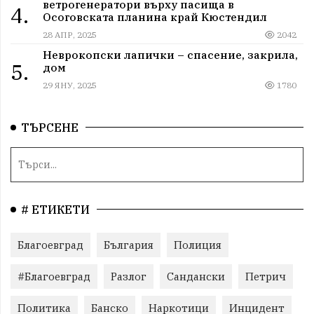
ветрогенератори върху пасища в
4.
Осоговската планина край Кюстендил
28 АПР, 2025
2042
Неврокопски лапички – спасение, закрила,
5.
дом
29 ЯНУ, 2025
1780
ТЪРСЕНЕ
# ЕТИКЕТИ
Благоевград
България
Полиция
#Благоевград
Разлог
Сандански
Петрич
Политика
Банско
Наркотици
Инцидент