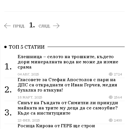
1.
ПРЕД.
СЛЕД.
ТОП 5 СТАТИИ
Елешница – селото на трошките, където
дори минералната вода не може да измие
1.
срама
04 АВГ, 2025
2724
Гласовете за Стефан Апостолов с пари на
ДПС са откраднати от Иван Герчев, медия
2.
бухалка го атакува!
18 МАРТ, 2025
2564
Синът на Гъндата от Симитли ли принуди
майката на трите му деца да се самоубие?
3.
Къде са институциите
23 ФЕВ, 2025
2400
Росица Кирова от ГЕРБ ще строи