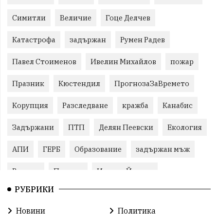
Симитли
Величие
Гоце Делчев
Катастрофа
задържан
Румен Радев
Павел Стоименов
Ивелин Михайлов
пожар
Празник
Кюстендил
ПрогнозаЗаВремето
Корупция
Разследване
кражба
Канабис
Задържани
ПТП
Делян Пеевски
Екология
АПИ
ГЕРБ
Образование
задържан мъж
Ремонт
Пожари
Илияна Йотова
РУБРИКИ
Традиции
Култура
Протест
МВР
Новини
Политика
Прокуратура
Бойко Борисов