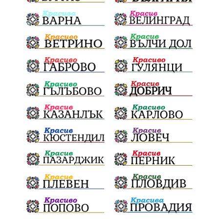
убийство
археология
замърсяване
Издирване
заплахи
Хераклея Синтика
обществена поръчка
Украйна
Измама
Е79
Георги Динев
престъпление
Великден 2025
почит
Актуално
История
Конституционен съд
ВиК
Стефан Апостолов
Радослав Ревански
пострадали
МРРБ
ИвелинМихайлов
АнгелинаПопова
Социална политика
партия "Мафия"
Съд