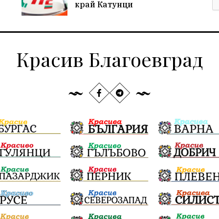
край Катунци
Красив Благоевград