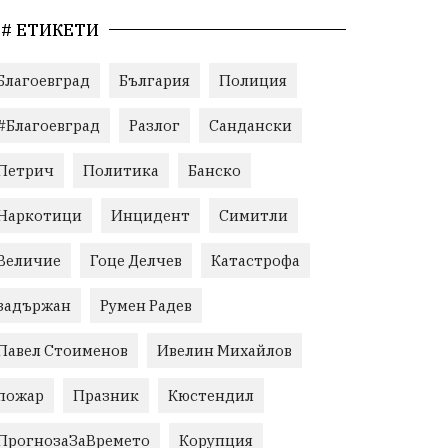
# ЕТИКЕТИ
Благоевград
България
Полиция
#Благоевград
Разлог
Сандански
Петрич
Политика
Банско
Наркотици
Инцидент
Симитли
Величие
Гоце Делчев
Катастрофа
задържан
Румен Радев
Павел Стоименов
Ивелин Михайлов
пожар
Празник
Кюстендил
ПрогнозаЗаВремето
Корупция