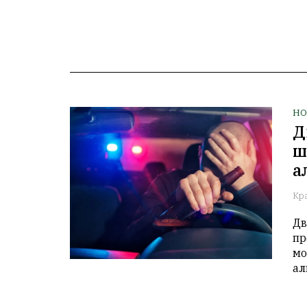
НО
Д
ш
а
Кр
Дв
пр
мо
ал