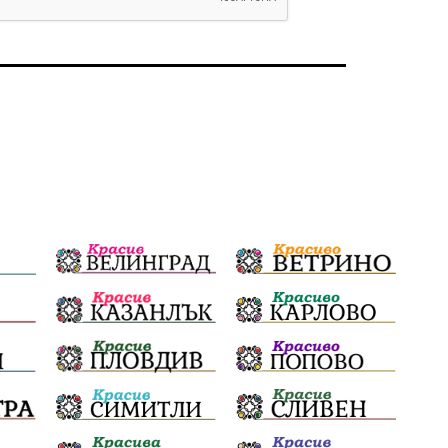
избори 2026
Земеделие
Арест
Ученици
Красив Благоевград
#Земеделие
Красива България
АМ Струма
Белица
РСПБЗН
пострадал
Красивите медии
Живот
досъдебно производство
Добро дело
Благотворителност
Апостол Апостолов
Репресии
домашно насилие
фолклор
Пътна безопасност
ГДБОП
Проверки
здравеопазване
Росен Желязков