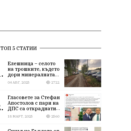
ТОП 5 СТАТИИ
Елешница – селото
на трошките, където
.
дори минералната
вода не може да
04 АВГ, 2025
2722
измие срама
Гласовете за Стефан
Апостолов с пари на
.
ДПС са откраднати
от Иван Герчев,
18 МАРТ, 2025
2560
медия бухалка го
атакува!
Синът на Гъндата от