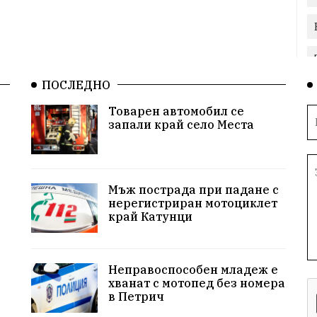
ПОСЛЕДНО
Товарен автомобил се
запали край село Места
Мъж пострада при падане с
нерегистриран мотоциклет
край Катунци
Неправоспособен младеж е
хванат с мотопед без номера
в Петрич