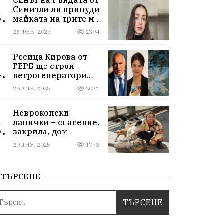
Симитли ли принуди
.
майката на трите му
деца да се самоубие?
23 ФЕВ, 2025
2394
Къде са
институциите
Росица Кирова от
ГЕРБ ще строи
.
ветрогенератори
върху пасища в
28 АПР, 2025
2037
Осоговската планина
край Кюстендил
Неврокопски
лапички – спасение,
.
закрила, дом
29 ЯНУ, 2025
1773
ТЪРСЕНЕ