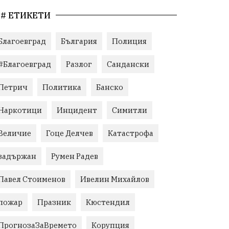
# ЕТИКЕТИ
Благоевград
България
Полиция
#Благоевград
Разлог
Сандански
Петрич
Политика
Банско
Наркотици
Инцидент
Симитли
Величие
Гоце Делчев
Катастрофа
задържан
Румен Радев
Павел Стоименов
Ивелин Михайлов
пожар
Празник
Кюстендил
ПрогнозаЗаВремето
Корупция