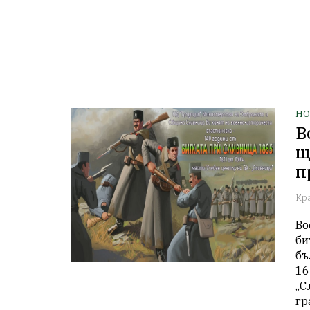
НО
В
щ
п
Кр
Во
би
бъ
16
„С
гр