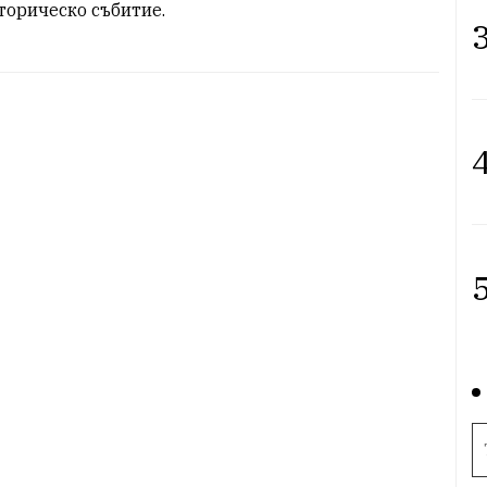
торическо събитие.
3
4
5