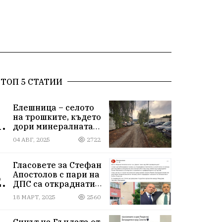
ТОП 5 СТАТИИ
Елешница – селото
на трошките, където
.
дори минералната
вода не може да
04 АВГ, 2025
2722
измие срама
Гласовете за Стефан
Апостолов с пари на
.
ДПС са откраднати
от Иван Герчев,
18 МАРТ, 2025
2560
медия бухалка го
атакува!
Синът на Гъндата от