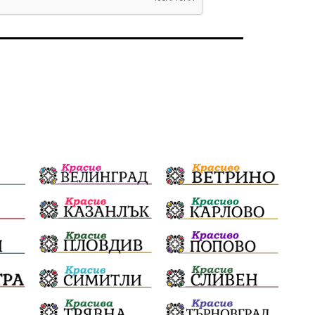
избори 2026
Земеделие
Ученици
Арест
Красив Благоевград
#Земеделие
Красива България
АМ Струма
Белица
РСПБЗН
пострадал
Красивите медии
Живот
досъдебно производство
Добро дело
Благотворителност
Апостол Апостолов
Репресии
домашно насилие
фолклор
Пътна безопасност
ГДБОП
Проверки
здравеопазване
Росен Желязков