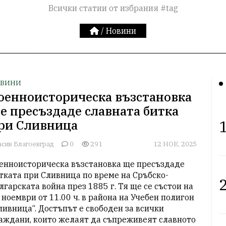
Всички статии от избрания #tag
/
Новини
ВИНИ
оенноисторическа възстановка
е пресъздаде славната битка
1
ри Сливница
асив Благоевград
0
291
12 НОЕ, 2025
енноисторическа възстановка ще пресъздаде 
тката при Сливница по време на Сръбско-
2
лгарската война през 1885 г. Тя ще се състои на 
 ноември от 11.00 ч. в района на Учебен полигон 
ливница“. Достъпът е свободен за всички 
аждани, които желаят да съпреживеят славното 