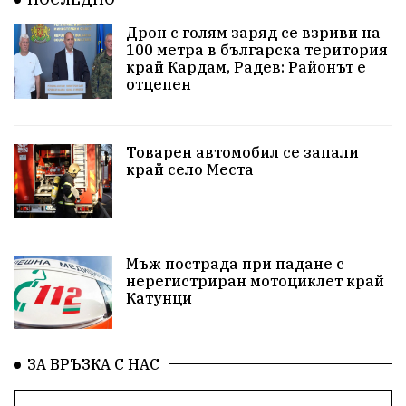
Арест
Ученици
Красив Благоевград
Дрон с голям заряд се взриви на
100 метра в българска територия
#Земеделие
Красива България
АМ Струма
край Кардам, Радев: Районът е
отцепен
Белица
РСПБЗН
пострадал
Красивите медии
Живот
Товарен автомобил се запали
край село Места
досъдебно производство
Добро дело
Благотворителност
Апостол Апостолов
Репресии
домашно насилие
фолклор
Мъж пострада при падане с
нерегистриран мотоциклет край
Катунци
Пътна безопасност
ГДБОП
Проверки
здравеопазване
Росен Желязков
БАБХ
ЗА ВРЪЗКА С НАС
Фестивал
Народно събрание
Концерт