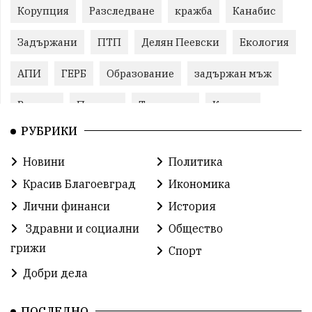
Корупция
Разследване
кражба
Канабис
Задържани
ПТП
Делян Пеевски
Екология
АПИ
ГЕРБ
Образование
задържан мъж
Ремонт
Пожари
Традиции
Култура
РУБРИКИ
Илияна Йотова
Протест
МВР
Новини
Политика
Прокуратура
Бойко Борисов
Красив Благоевград
Икономика
Методи Байкушев
Кресна
Лични финанси
История
Здравни и социални
Общество
Министерски съвет
Избори
Икономика
грижи
Спорт
побой
алкохол
проверка
Новини
Добри дела
Общински съвет
избори 2026
Земеделие
ПОСЛЕДНО