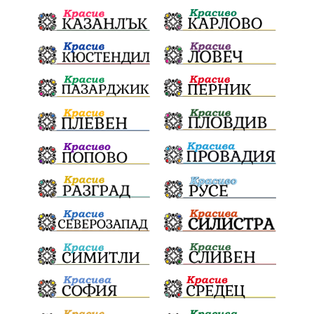
почит
Актуално
История
Конституционен съд
ВиК
Стефан Апостолов
Радослав Ревански
пострадали
МРРБ
ИвелинМихайлов
АнгелинаПопова
Социална политика
партия "Мафия"
Съд
Сигурност
Училища
Доброволци
културно наследство
Задържане под стража
Хаджидимово
РуменРадев
автомобил
Росен Желязков
грабеж
справедливост
#Земеделие
социални услуги