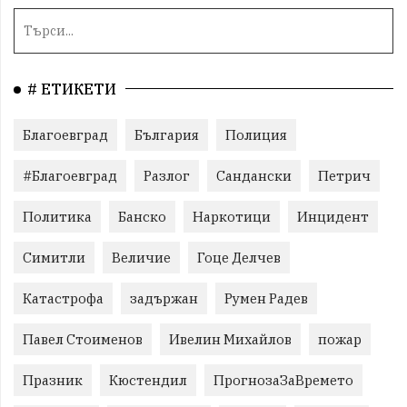
# ЕТИКЕТИ
Благоевград
България
Полиция
#Благоевград
Разлог
Сандански
Петрич
Политика
Банско
Наркотици
Инцидент
Симитли
Величие
Гоце Делчев
Катастрофа
задържан
Румен Радев
Павел Стоименов
Ивелин Михайлов
пожар
Празник
Кюстендил
ПрогнозаЗаВремето