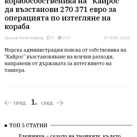
корабособственика на “Кайрос”
да възстанови 270 371 евро за
операцията по изтегляне на
кораба
Красив Благоевград
0
219
07 ЯНУ, 2026
Морска администрация поиска от собственика на 
“Кайрос” възстановяване на всички разходи, 
направени от държавата за изтеглянето на 
танкера.
1.
ПРЕД.
СЛЕД.
ТОП 5 СТАТИИ
Елешница – селото на трошките, където