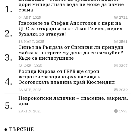
дори минералната вода не може да измие
1.
срама
04 АВГ, 2025
2722
Гласовете за Стефан Апостолов с пари на
ДПС са откраднати от Иван Герчев, медия
2.
бухалка го атакува!
18 МАРТ, 2025
2561
Синът на Гъндата от Симитли ли принуди
майката на трите му деца да се самоубие?
3.
Къде са институциите
23 ФЕВ, 2025
2397
Росица Кирова от ГЕРБ ще строи
ветрогенератори върху пасища в
4.
Осоговската планина край Кюстендил
28 АПР, 2025
2039
Неврокопски лапички – спасение, закрила,
5.
дом
29 ЯНУ, 2025
1775
ТЪРСЕНЕ