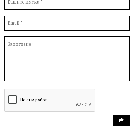
Вандализъм
Андрей Гюров
Инфраструктура
Протести
инциденти
Дупница
Оставка
пиян шофьор
Бюджет 2026
Нападение
Изложба
Скандал
Окръжен съд
Спорт
Туризъм
Община Симитли
Общество
Пиринско
евро
насилие
Превенция
КресненскоДефиле
Обществени Поръчки
марихуана
Илинденци
Пирин
Югозапад
Моторист
Театър
шофьор
24 май
Добринище
кражби
ДПС-Ново начало