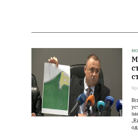
НО
М
с
с
Кр
Вс
ус
за
„Е
од