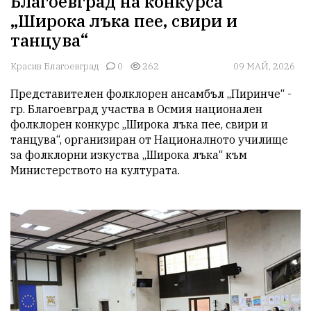
Благоевград на конкурса
„Широка лъка пее, свири и
танцува“
Красив Благоевград
0
262
09 МАЙ, 2026
Представителен фолклорен ансамбъл „Пиринче“ - 
гр. Благоевград участва в Осмия национален 
фолклорен конкурс „Широка лъка пее, свири и 
танцува“, организиран от Националното училище 
за фолклорни изкуства „Широка лъка“ към 
Министерството на културата.