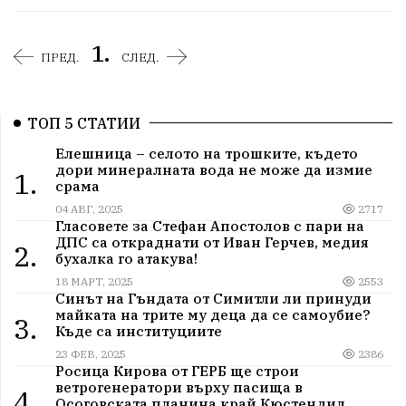
1.
ПРЕД.
СЛЕД.
ТОП 5 СТАТИИ
Елешница – селото на трошките, където
дори минералната вода не може да измие
1.
срама
04 АВГ, 2025
2717
Гласовете за Стефан Апостолов с пари на
ДПС са откраднати от Иван Герчев, медия
2.
бухалка го атакува!
18 МАРТ, 2025
2553
Синът на Гъндата от Симитли ли принуди
майката на трите му деца да се самоубие?
3.
Къде са институциите
23 ФЕВ, 2025
2386
Росица Кирова от ГЕРБ ще строи
ветрогенератори върху пасища в
4.
Осоговската планина край Кюстендил