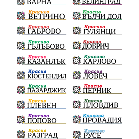
убийство
археология
замърсяване
Издирване
заплахи
Хераклея Синтика
обществена поръчка
Украйна
Измама
Е79
престъпление
Георги Динев
Великден 2025
почит
Актуално
История
Конституционен съд
ВиК
Стефан Апостолов
Радослав Ревански
пострадали
МРРБ
ИвелинМихайлов
АнгелинаПопова
Социална политика
партия "Мафия"
Съд
Сигурност
Училища
Доброволци