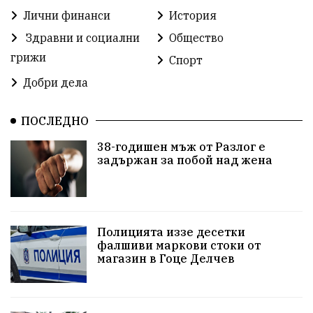
Прокуратура
Кресна
Министерски съвет
Лични финанси
История
Здравни и социални
Общество
Избори
Икономика
побой
алкохол
грижи
Спорт
проверка
Новини
Общински съвет
Добри дела
избори 2026
Земеделие
Ученици
Арест
ПОСЛЕДНО
Красив Благоевград
#Земеделие
38-годишен мъж от Разлог е
задържан за побой над жена
Красива България
АМ Струма
Белица
РСПБЗН
Красивите медии
Живот
досъдебно производство
Добро дело
Полицията иззе десетки
фалшиви маркови стоки от
магазин в Гоце Делчев
Благотворителност
Апостол Апостолов
Репресии
фолклор
пострадал