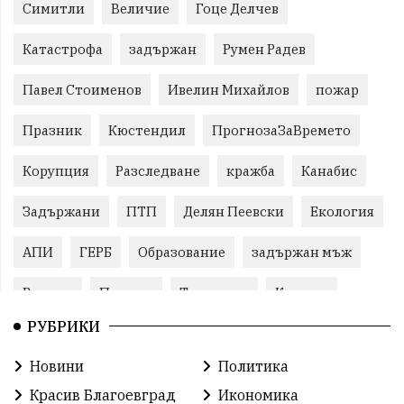
Симитли
Величие
Гоце Делчев
Катастрофа
задържан
Румен Радев
Павел Стоименов
Ивелин Михайлов
пожар
Празник
Кюстендил
ПрогнозаЗаВремето
Корупция
Разследване
кражба
Канабис
Задържани
ПТП
Делян Пеевски
Екология
АПИ
ГЕРБ
Образование
задържан мъж
Ремонт
Пожари
Традиции
Култура
РУБРИКИ
Илияна Йотова
Протест
МВР
Новини
Политика
Бойко Борисов
Методи Байкушев
Красив Благоевград
Икономика