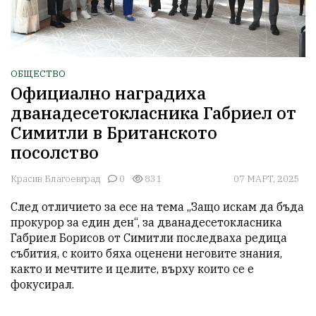
ОБЩЕСТВО
Официално наградиха
дванадесетокласника Габриел от
Симитли в Британското
посолство
Красив Благоевград
0
831
07 МАРТ, 2025
След отличието за есе на тема „Защо искам да бъда 
прокурор за един ден“, за дванадесетокласника 
Габриел Борисов от Симитли последваха редица 
събития, с които бяха оценени неговите знания, 
както и мечтите и целите, върху които се е 
фокусирал.