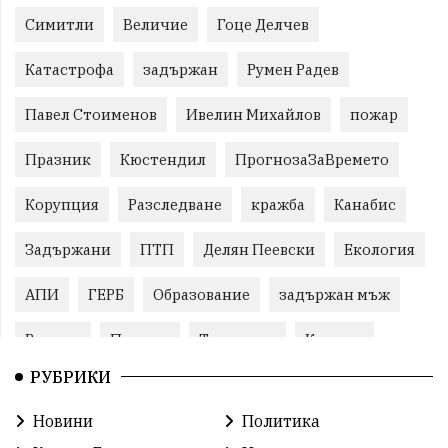
Симитли
Величие
Гоце Делчев
Катастрофа
задържан
Румен Радев
Павел Стоименов
Ивелин Михайлов
пожар
Празник
Кюстендил
ПрогнозаЗаВремето
Корупция
Разследване
кражба
Канабис
Задържани
ПТП
Делян Пеевски
Екология
АПИ
ГЕРБ
Образование
задържан мъж
Ремонт
Пожари
Традиции
Култура
РУБРИКИ
Илияна Йотова
Протест
МВР
Новини
Политика
Прокуратура
Бойко Борисов