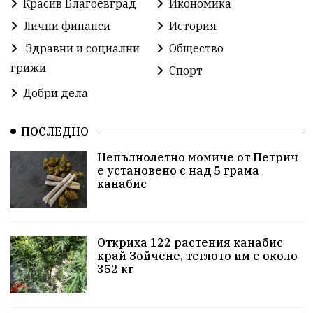
Красив Благоевград
Икономика
Методи Байкушев
Кресна
Лични финанси
История
Здравни и социални
Общество
Министерски съвет
Избори
Икономика
грижи
Спорт
побой
алкохол
проверка
Новини
Добри дела
Общински съвет
избори 2026
Земеделие
ПОСЛЕДНО
Ученици
Арест
Красив Благоевград
Непълнолетно момиче от Петрич
е установено с над 5 грама
#Земеделие
Красива България
АМ Струма
канабис
Белица
РСПБЗН
Красивите медии
Живот
досъдебно производство
Добро дело
Откриха 122 растения канабис
край Зойчене, теглото им е около
352 кг
Благотворителност
Апостол Апостолов
Репресии
фолклор
пострадал