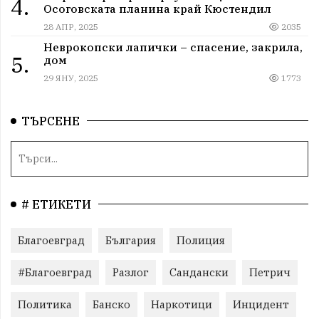
4.
Осоговската планина край Кюстендил
28 АПР, 2025
2035
Неврокопски лапички – спасение, закрила,
5.
дом
29 ЯНУ, 2025
1773
ТЪРСЕНЕ
# ЕТИКЕТИ
Благоевград
България
Полиция
#Благоевград
Разлог
Сандански
Петрич
Политика
Банско
Наркотици
Инцидент