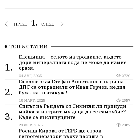
1.
ПРЕД.
СЛЕД.
ТОП 5 СТАТИИ
Елешница – селото на трошките, където
дори минералната вода не може да измие
1.
срама
04 АВГ, 2025
2720
Гласовете за Стефан Апостолов с пари на
ДПС са откраднати от Иван Герчев, медия
2.
бухалка го атакува!
18 МАРТ, 2025
2557
Синът на Гъндата от Симитли ли принуди
майката на трите му деца да се самоубие?
3.
Къде са институциите
23 ФЕВ, 2025
2387
Росица Кирова от ГЕРБ ще строи
ветрогенератори върху пасища в