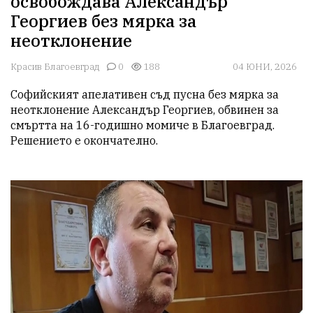
освобождава Александър
Георгиев без мярка за
неотклонение
Красив Благоевград
0
188
04 ЮНИ, 2026
Софийският апелативен съд пусна без мярка за 
неотклонение Александър Георгиев, обвинен за 
смъртта на 16-годишно момиче в Благоевград. 
Решението е окончателно. 