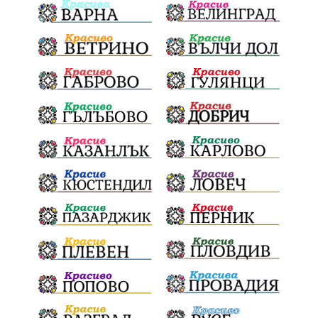
убийство
археология
замърсяване
Издирване
заплахи
Хераклея Синтика
обществена поръчка
Украйна
Измама
Е79
престъпление
Георги Динев
Великден 2025
почит
Актуално
История
Конституционен съд
ВиК
Стефан Апостолов
Радослав Ревански
пострадали
МРРБ
ИвелинМихайлов
АнгелинаПопова
Социална политика
партия "Мафия"
Съд
Сигурност
Училища
Доброволци