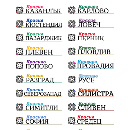
почит
Актуално
История
Конституционен съд
ВиК
Стефан Апостолов
Радослав Ревански
пострадали
МРРБ
ИвелинМихайлов
АнгелинаПопова
Социална политика
партия "Мафия"
Съд
Сигурност
Училища
Доброволци
културно наследство
Задържане под стража
Хаджидимово
РуменРадев
автомобил
Росен Желязков
грабеж
справедливост
#Земеделие
социални услуги