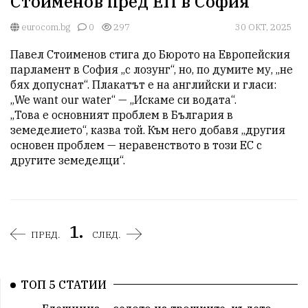
Стоименов пред ЕП в София
eurocom.bg
0
297
30 ОКТ, 2025
Павел Стоименов стига до Бюрото на Европейския 
парламент в София „с лозунг“, но, по думите му, „не 
бях допуснат“. Плакатът е на английски и гласи: 
„We want our water“ — „Искаме си водата“.

„Това е основният проблем в България в 
земеделието“, казва той. Към него добавя „другия 
основен проблем — неравенството в този ЕС с 
другите земеделци“.
1.
ПРЕД.
СЛЕД.
ТОП 5 СТАТИИ
Елешница – селото на трошките, където