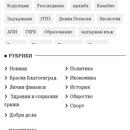
Корупция
Разследване
кражба
Канабис
Задържани
ПТП
Делян Пеевски
Екология
АПИ
ГЕРБ
Образование
задържан мъж
Ремонт
Пожари
Традиции
Култура
РУБРИКИ
Илияна Йотова
Протест
МВР
Новини
Политика
Прокуратура
Бойко Борисов
Красив Благоевград
Икономика
Методи Байкушев
Кресна
Лични финанси
История
Здравни и социални
Общество
Министерски съвет
Избори
Икономика
грижи
Спорт
побой
алкохол
проверка
Новини
Добри дела
Общински съвет
избори 2026
Земеделие