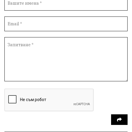
Вандализъм
Андрей Гюров
Инфраструктура
Протести
инциденти
Дупница
Оставка
пиян шофьор
Бюджет 2026
Нападение
Изложба
Скандал
Окръжен съд
Спорт
Туризъм
Община Симитли
Общество
Пиринско
евро
насилие
Превенция
КресненскоДефиле
Обществени Поръчки
марихуана
Илинденци
Пирин
Югозапад
Моторист
Театър
шофьор
24 май
Добринище
кражби
ДПС-Ново начало