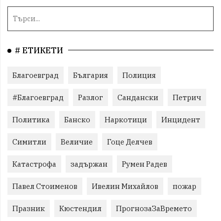
# ЕТИКЕТИ
Благоевград
България
Полиция
#Благоевград
Разлог
Сандански
Петрич
Политика
Банско
Наркотици
Инцидент
Симитли
Величие
Гоце Делчев
Катастрофа
задържан
Румен Радев
Павел Стоименов
Ивелин Михайлов
пожар
Празник
Кюстендил
ПрогнозаЗаВремето