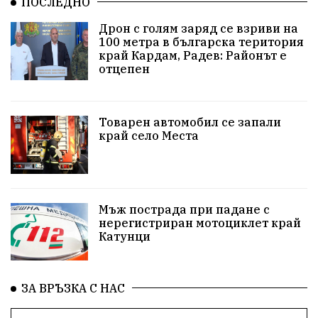
ПОСЛЕДНО
Арест
Ученици
Красив Благоевград
Дрон с голям заряд се взриви на
100 метра в българска територия
#Земеделие
Красива България
АМ Струма
край Кардам, Радев: Районът е
отцепен
Белица
РСПБЗН
пострадал
Красивите медии
Живот
Товарен автомобил се запали
край село Места
досъдебно производство
Добро дело
Благотворителност
Апостол Апостолов
Репресии
домашно насилие
фолклор
Мъж пострада при падане с
нерегистриран мотоциклет край
Катунци
Пътна безопасност
ГДБОП
Проверки
здравеопазване
Росен Желязков
БАБХ
ЗА ВРЪЗКА С НАС
Фестивал
Народно събрание
Концерт