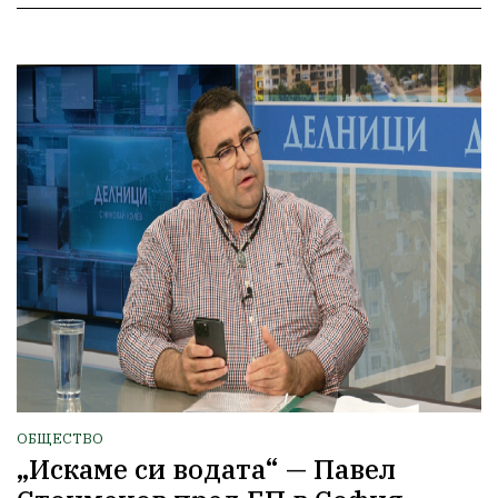
ОБЩЕСТВО
„Искаме си водата“ — Павел