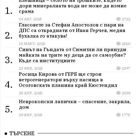
дори минералната вода не може да измие
1.
срама
04 АВГ, 2025
2722
Гласовете за Стефан Апостолов с пари на
ДПС са откраднати от Иван Герчев, медия
2.
бухалка го атакува!
18 МАРТ, 2025
2560
Синът на Гъндата от Симитли ли принуди
майката на трите му деца да се самоубие?
3.
Къде са институциите
23 ФЕВ, 2025
2397
Росица Кирова от ГЕРБ ще строи
ветрогенератори върху пасища в
4.
Осоговската планина край Кюстендил
28 АПР, 2025
2038
Неврокопски лапички – спасение, закрила,
5.
дом
29 ЯНУ, 2025
1775
ТЪРСЕНЕ