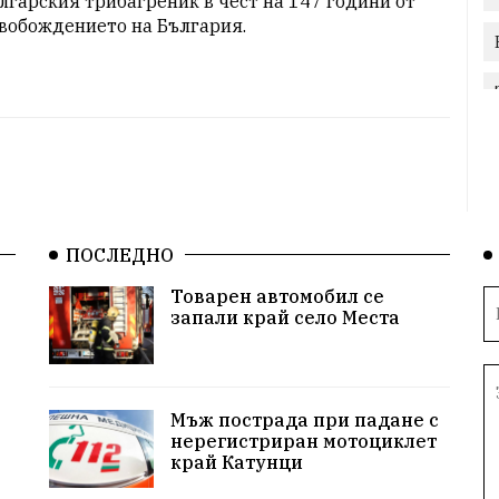
лгарския трибагреник в чест на 147 години от 
вобождението на България.
ПОСЛЕДНО
Товарен автомобил се
запали край село Места
Мъж пострада при падане с
нерегистриран мотоциклет
край Катунци