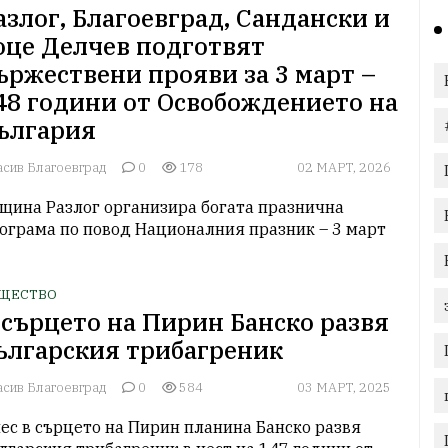
азлог, Благоевград, Сандански и
оце Делчев подготвят
ържествени прояви за 3 март –
48 години от Освобождението на
ългария
асив Благоевград
0
178
02 МАРТ, 2026
щина Разлог организира богата празнична 
ограма по повод Националния празник – 3 март
ЩЕСТВО
 сърцето на Пирин Банско развя
ългарския трибагреник
асив Благоевград
0
584
03 МАРТ, 2025
ес в сърцето на Пирин планина Банско развя 