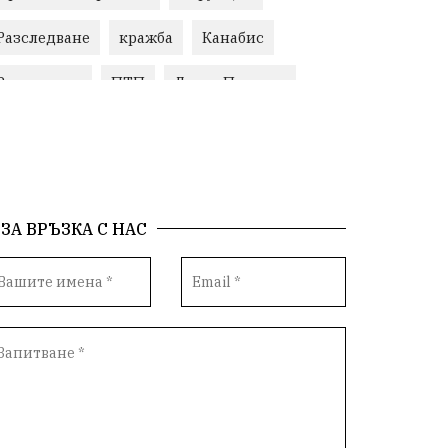
Разследване
кражба
Канабис
Задържани
ПТП
Делян Пеевски
Екология
АПИ
ГЕРБ
Образование
задържан мъж
Ремонт
Пожари
Традиции
Култура
Илияна Йотова
ЗА ВРЪЗКА С НАС
Протест
МВР
Прокуратура
Бойко Борисов
Методи Байкушев
Кресна
Министерски съвет
Избори
Икономика
побой
алкохол
проверка
Новини
Общински съвет