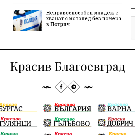
Неправоспособен младеж е
хванат с мотопед без номера
в Петрич
Красив Благоевград