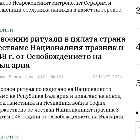
дето Неврокопският митрополит Серафим и 
3
ВИНИ
 военни ритуали в цялата страна
4
естваме Националния празник и
48 г. от Освобождението на
ългария
асив Благоевград
0
181
03 МАРТ, 2026
5
военен ритуал по издигане на Националното 
аме на Република България и полагане на венец 
ед Паметника на Незнайния войн в София 
ржествено бе честван Националният празник 3 
рт и 148 години от Освобождението на България. 
ЩЕСТВО