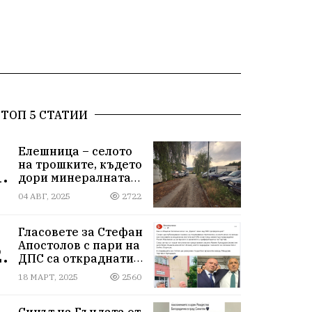
ТОП 5 СТАТИИ
Елешница – селото
на трошките, където
.
дори минералната
вода не може да
04 АВГ, 2025
2722
измие срама
Гласовете за Стефан
Апостолов с пари на
.
ДПС са откраднати
от Иван Герчев,
18 МАРТ, 2025
2560
медия бухалка го
атакува!
Синът на Гъндата от