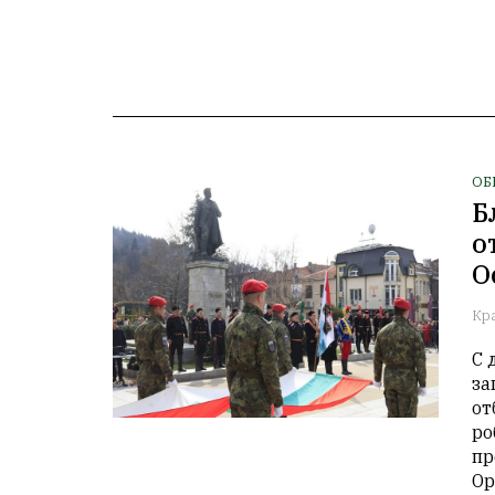
ОБ
Б
о
О
Кр
С 
за
от
ро
пр
Ор