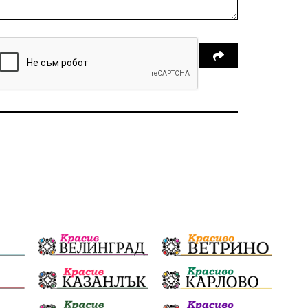
избори 2026
Земеделие
Ученици
Арест
Красив Благоевград
#Земеделие
Красива България
АМ Струма
Белица
РСПБЗН
пострадал
Красивите медии
Живот
досъдебно производство
Добро дело
Благотворителност
Апостол Апостолов
Репресии
домашно насилие
фолклор
Пътна безопасност
ГДБОП
Проверки
здравеопазване
Росен Желязков