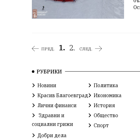
бъ
Ос
1.
2.
ПРЕД.
СЛЕД.
РУБРИКИ
Новини
Политика
Красив Благоевград
Икономика
Лични финанси
История
Здравни и
Общество
социални грижи
Спорт
Добри дела