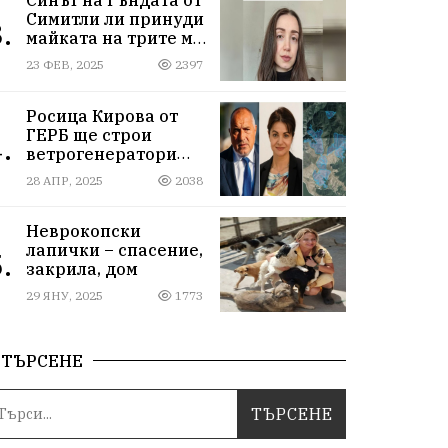
Симитли ли принуди
.
майката на трите му
деца да се самоубие?
23 ФЕВ, 2025
2397
Къде са
институциите
Росица Кирова от
ГЕРБ ще строи
.
ветрогенератори
върху пасища в
28 АПР, 2025
2038
Осоговската планина
край Кюстендил
Неврокопски
лапички – спасение,
.
закрила, дом
29 ЯНУ, 2025
1773
ТЪРСЕНЕ