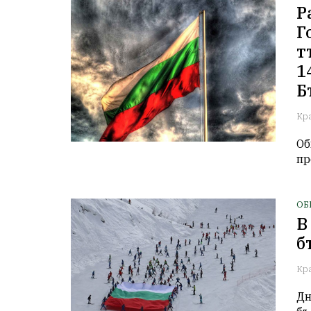
Р
Г
т
1
Б
Кр
Об
пр
ОБ
В
б
Кр
Дн