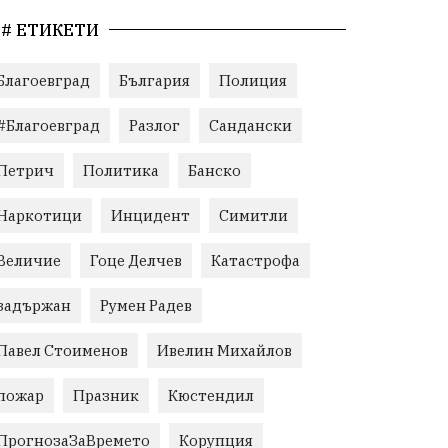
# ЕТИКЕТИ
Благоевград
България
Полиция
#Благоевград
Разлог
Сандански
Петрич
Политика
Банско
Наркотици
Инцидент
Симитли
Величие
Гоце Делчев
Катастрофа
задържан
Румен Радев
Павел Стоименов
Ивелин Михайлов
пожар
Празник
Кюстендил
ПрогнозаЗаВремето
Корупция