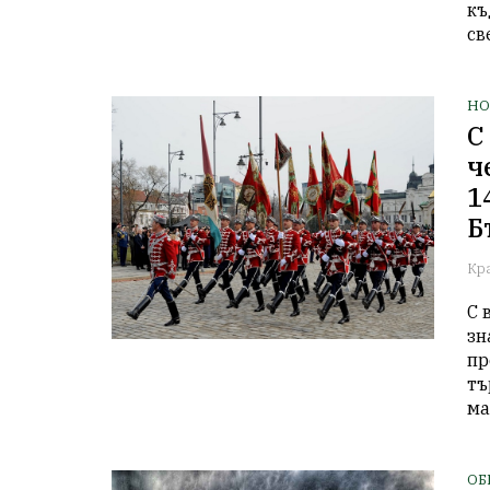
къ
НО
С
ч
1
Б
Кр
С 
зн
пр
тъ
ма
ОБ