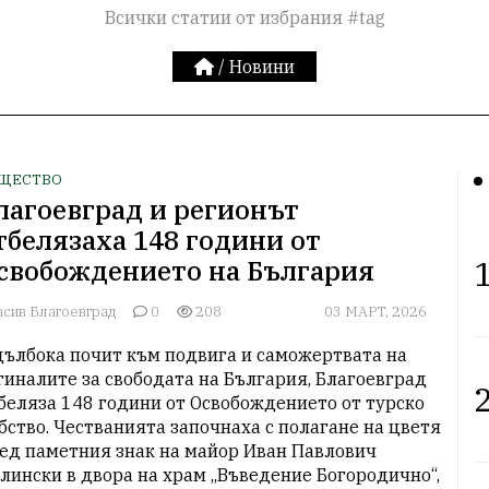
Всички статии от избрания #tag
/
Новини
ЩЕСТВО
лагоевград и регионът
тбелязаха 148 години от
1
свобождението на България
асив Благоевград
0
208
03 МАРТ, 2026
дълбока почит към подвига и саможертвата на 
гиналите за свободата на България, Благоевград 
2
беляза 148 години от Освобождението от турско 
бство. Честванията започнаха с полагане на цветя 
ед паметния знак на майор Иван Павлович 
лински в двора на храм „Въведение Богородично“, 