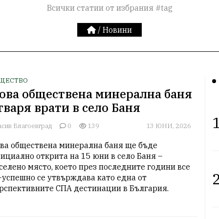
Всички статии от избрания #tag
/
Новини
ЩЕСТВО
ова обществена минерална баня
тваря врати в село Баня
1
асив Благоевград
0
139
13 ЮНИ, 2026
ва обществена минерална баня ще бъде 
ициално открита на 15 юни в село Баня – 
селено място, което през последните години все 
2
-успешно се утвърждава като една от 
рспективните СПА дестинации в България.