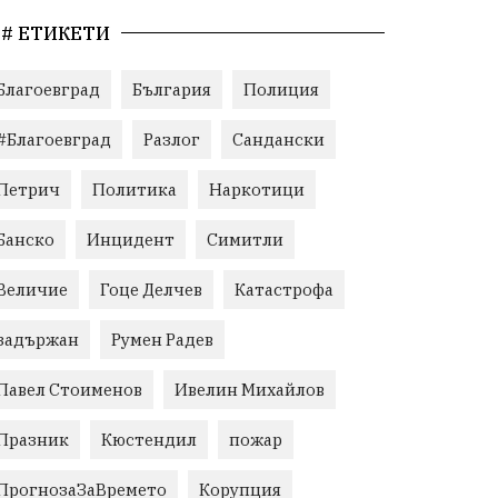
# ЕТИКЕТИ
Благоевград
България
Полиция
#Благоевград
Разлог
Сандански
Петрич
Политика
Наркотици
Банско
Инцидент
Симитли
Величие
Гоце Делчев
Катастрофа
задържан
Румен Радев
Павел Стоименов
Ивелин Михайлов
Празник
Кюстендил
пожар
ПрогнозаЗаВремето
Корупция