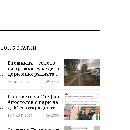
ТОП 5 СТАТИИ
Елешница – селото
на трошките, където
.
дори минералната
вода не може да
04 АВГ, 2025
2716
измие срама
Гласовете за Стефан
Апостолов с пари на
.
ДПС са откраднати
от Иван Герчев,
18 МАРТ, 2025
2553
медия бухалка го
атакува!
Синът на Гъндата от