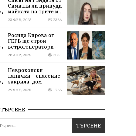
Симитли ли принуди
.
майката на трите му
деца да се самоубие?
23 ФЕВ, 2025
2386
Къде са
институциите
Росица Кирова от
ГЕРБ ще строи
.
ветрогенератори
върху пасища в
28 АПР, 2025
2033
Осоговската планина
край Кюстендил
Неврокопски
лапички – спасение,
.
закрила, дом
29 ЯНУ, 2025
1768
ТЪРСЕНЕ