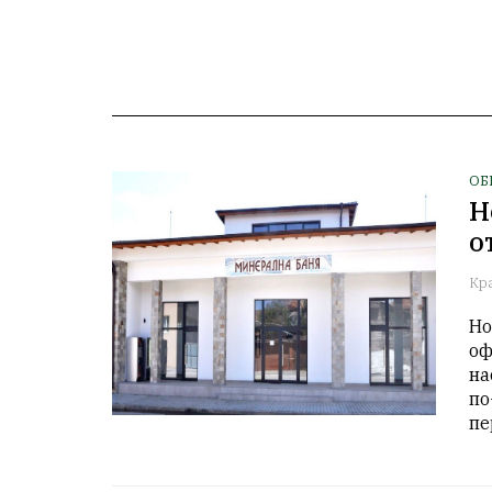
ОБ
Н
о
Кр
Но
оф
на
по
пе