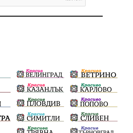
избори 2026
Земеделие
Ученици
Арест
Красив Благоевград
#Земеделие
Красива България
АМ Струма
Белица
РСПБЗН
Красивите медии
Живот
Добро дело
Благотворителност
Апостол Апостолов
Репресии
фолклор
досъдебно производство
домашно насилие
Пътна безопасност
ГДБОП
Проверки
здравеопазване