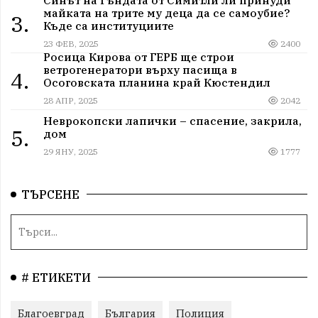
Синът на Гъндата от Симитли ли принуди
майката на трите му деца да се самоубие?
3.
Къде са институциите
23 ФЕВ, 2025
2400
Росица Кирова от ГЕРБ ще строи
ветрогенератори върху пасища в
4.
Осоговската планина край Кюстендил
28 АПР, 2025
2042
Неврокопски лапички – спасение, закрила,
5.
дом
29 ЯНУ, 2025
1777
ТЪРСЕНЕ
# ЕТИКЕТИ
Благоевград
България
Полиция