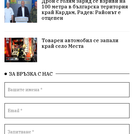
Дрон с голям заряд се взриви на
100 метра в българска територия
край Кардам, Радев: Районът е
досъдебно производство
Добро дело
отцепен
Благотворителност
Апостол Апостолов
Репресии
домашно насилие
фолклор
Товарен автомобил се запали
край село Места
Пътна безопасност
ГДБОП
Проверки
здравеопазване
Росен Желязков
БАБХ
ЗА ВРЪЗКА С НАС
Фестивал
Народно събрание
Концерт
Вандализъм
Андрей Гюров
Инфраструктура
Протести
инциденти
Дупница
Оставка
пиян шофьор
Бюджет 2026
Нападение
Изложба
Скандал
Окръжен съд
Спорт