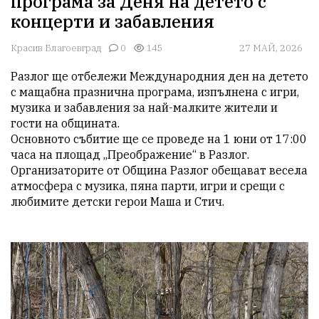
програма за Деня на детето с
концерти и забавления
Красив Благоевград
0
145
27 МАЙ, 2026
Разлог ще отбележи Международния ден на детето 
с мащабна празнична програма, изпълнена с игри, 
музика и забавления за най-малките жители и 
гости на общината.

Основното събитие ще се проведе на 1 юни от 17:00 
часа на площад „Преображение“ в Разлог. 
Организаторите от Община Разлог обещават весела 
атмосфера с музика, пяна парти, игри и срещи с 
любимите детски герои Маша и Стич.