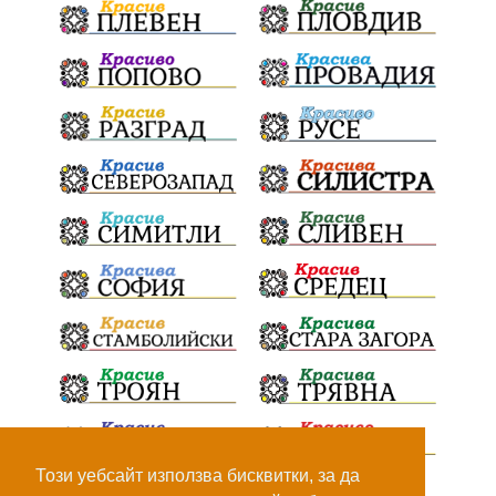
ИвелинМихайлов
АнгелинаПопова
Социална политика
партия "Мафия"
Съд
Сигурност
Училища
Доброволци
културно наследство
Задържане под стража
Хаджидимово
РуменРадев
автомобил
Росен Желязков
грабеж
справедливост
#Земеделие
социални услуги
животновъдство
палеж
ЮЗУ
празници
Дете
Безплатни прегледи
Вот на недоверие
Пияни шофьори
Министерство на земеделието
Този уебсайт използва бисквитки, за да