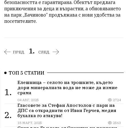
безопасността е гарантирана. Обектът предлага 
приключения за деца и възрастни, а обновяването 
на парк „Бачиново“ продължава с нови удобства за 
посетителите.
1.
ПРЕД.
СЛЕД.
ТОП 5 СТАТИИ
Елешница – селото на трошките, където
дори минералната вода не може да измие
1.
срама
04 АВГ, 2025
2724
Гласовете за Стефан Апостолов с пари на
ДПС са откраднати от Иван Герчев, медия
2.
бухалка го атакува!
18 МАРТ, 2025
2563