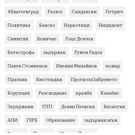
#Благоевград
Разлог
Сандански
Петрич
Политика
Банско
Наркотици
Инцидент
Симитли
Величие
Гоце Делчев
Катастрофа
задържан
Румен Радев
Павел Стоименов
Ивелин Михайлов
пожар
Празник
Кюстендил
ПрогнозаЗаВремето
Корупция
Разследване
кражба
Канабис
Задържани
ПТП
Делян Пеевски
Екология
АПИ
ГЕРБ
Образование
задържан мъж
Ремонт
Пожари
Илияна Йотова