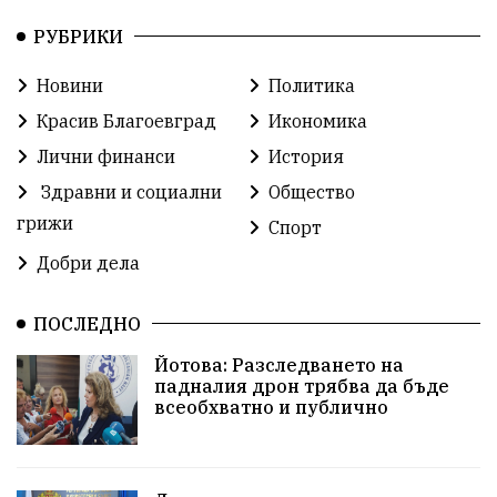
РУБРИКИ
Традиции
Култура
Протест
МВР
Новини
Политика
Прокуратура
Бойко Борисов
Красив Благоевград
Икономика
Методи Байкушев
Кресна
Лични финанси
История
Здравни и социални
Общество
Министерски съвет
Избори
Икономика
грижи
Спорт
побой
алкохол
проверка
Новини
Добри дела
Общински съвет
избори 2026
Земеделие
ПОСЛЕДНО
Арест
Ученици
Красив Благоевград
Йотова: Разследването на
падналия дрон трябва да бъде
#Земеделие
Красива България
АМ Струма
всеобхватно и публично
Белица
РСПБЗН
пострадал
Красивите медии
Живот