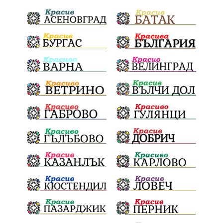
Благоевградска област
Национален празник
Политическа криза
Струмяни
Гордост
трафик
НАП
Сияна
Акция
Пешеходец
убийство
археология
замърсяване
Издирване
заплахи
Хераклея Синтика
обществена поръчка
Украйна
Измама
Е79
Георги Динев
престъпление
Великден 2025
почит
Актуално
История
Конституционен съд
ВиК
Стефан Апостолов
Радослав Ревански
пострадали
МРРБ