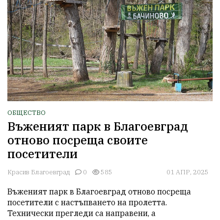
ОБЩЕСТВО
Въженият парк в Благоевград
отново посреща своите
посетители
Красив Благоевград
0
585
01 АПР, 2025
Въженият парк в Благоевград отново посреща 
посетители с настъпването на пролетта. 
Технически прегледи са направени, а 