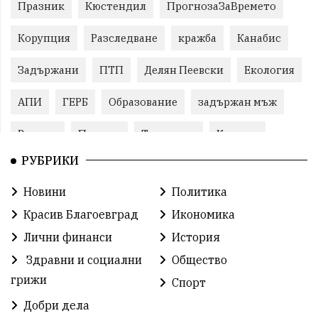
Празник
Кюстендил
ПрогнозаЗаВремето
Корупция
Разследване
кражба
Канабис
Задържани
ПТП
Делян Пеевски
Екология
АПИ
ГЕРБ
Образование
задържан мъж
Ремонт
Пожари
Традиции
Култура
РУБРИКИ
Илияна Йотова
Протест
МВР
Новини
Политика
Прокуратура
Бойко Борисов
Красив Благоевград
Икономика
Методи Байкушев
Кресна
Лични финанси
История
Здравни и социални
Общество
Министерски съвет
Избори
Икономика
грижи
Спорт
побой
алкохол
проверка
Новини
Добри дела