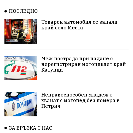
Общински съвет
избори 2026
Земеделие
ПОСЛЕДНО
Ученици
Арест
Красив Благоевград
Товарен автомобил се запали
край село Места
#Земеделие
Красива България
АМ Струма
Белица
РСПБЗН
пострадал
Красивите медии
Живот
Мъж пострада при падане с
нерегистриран мотоциклет край
Катунци
досъдебно производство
Добро дело
Благотворителност
Апостол Апостолов
Неправоспособен младеж е
Репресии
домашно насилие
фолклор
хванат с мотопед без номера в
Петрич
Пътна безопасност
ГДБОП
Проверки
здравеопазване
Росен Желязков
БАБХ
ЗА ВРЪЗКА С НАС