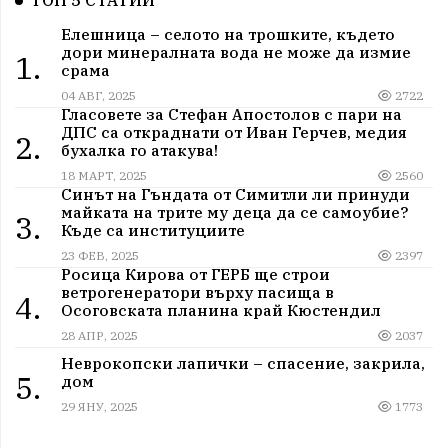
ТОП 5 СТАТИИ
Елешница – селото на трошките, където
дори минералната вода не може да измие
1.
срама
04 АВГ, 2025
2722
Гласовете за Стефан Апостолов с пари на
ДПС са откраднати от Иван Герчев, медия
2.
бухалка го атакува!
18 МАРТ, 2025
2560
Синът на Гъндата от Симитли ли принуди
майката на трите му деца да се самоубие?
3.
Къде са институциите
23 ФЕВ, 2025
2397
Росица Кирова от ГЕРБ ще строи
ветрогенератори върху пасища в
4.
Осоговската планина край Кюстендил
28 АПР, 2025
2037
Неврокопски лапички – спасение, закрила,
5.
дом
29 ЯНУ, 2025
1773