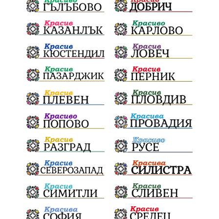
престъпление
Георги Динев
Великден 2025
почит
Актуално
История
Конституционен съд
ВиК
Стефан Апостолов
Радослав Ревански
пострадали
МРРБ
ИвелинМихайлов
АнгелинаПопова
Социална политика
партия "Мафия"
Съд
Сигурност
Училища
Доброволци
културно наследство
Задържане под стража
Хаджидимово
РуменРадев
автомобил
Росен Желязков
грабеж
справедливост