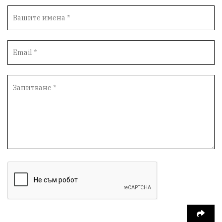
Фестивал
Народно събрание
Концерт
Вандализъм
Андрей Гюров
Инфраструктура
Протести
инциденти
Дупница
Оставка
пиян шофьор
Бюджет 2026
Нападение
Изложба
Скандал
Окръжен съд
Спорт
Туризъм
Община Симитли
Общество
Пиринско
евро
насилие
Превенция
КресненскоДефиле
Обществени Поръчки
марихуана
Илинденци
Пирин
Югозапад
Моторист
Театър
шофьор
24 май