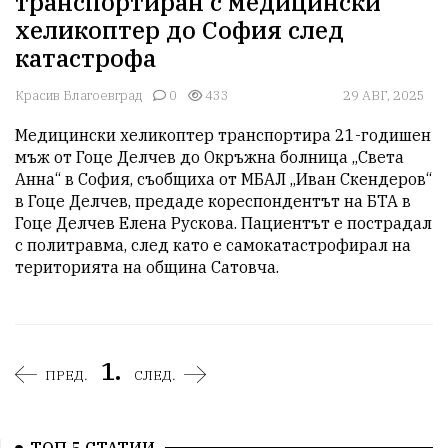
транспортиран с медицински
хеликоптер до София след
катастрофа
Красив Благоевград
0
433
29 АВГ, 2025
Медицински хеликоптер транспортира 21-годишен 
мъж от Гоце Делчев до Окръжна болница „Света 
Анна“ в София, съобщиха от МБАЛ „Иван Скендеров“ 
в Гоце Делчев, предаде кореспондентът на БТА в 
Гоце Делчев Елена Рускова. Пациентът е пострадал 
с политравма, след като е самокатастрофирал на 
територията на община Сатовча.
1.
ПРЕД.
СЛЕД.