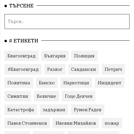
ТЪРСЕНЕ
# ЕТИКЕТИ
Благоевград
България
Полиция
#Благоевград
Разлог
Сандански
Петрич
Политика
Банско
Наркотици
Инцидент
Симитли
Величие
Гоце Делчев
Катастрофа
задържан
Румен Радев
Павел Стоименов
Ивелин Михайлов
пожар