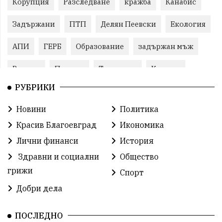
Корупция
Разследване
кражба
Канабис
Задържани
ПТП
Делян Пеевски
Екология
АПИ
ГЕРБ
Образование
задържан мъж
Ремонт
Пожари
Традиции
Култура
РУБРИКИ
Илияна Йотова
Протест
МВР
Новини
Политика
Прокуратура
Бойко Борисов
Красив Благоевград
Икономика
Методи Байкушев
Кресна
Лични финанси
История
Здравни и социални
Общество
Министерски съвет
Избори
Икономика
грижи
Спорт
побой
алкохол
проверка
Новини
Добри дела
Общински съвет
избори 2026
Земеделие
ПОСЛЕДНО