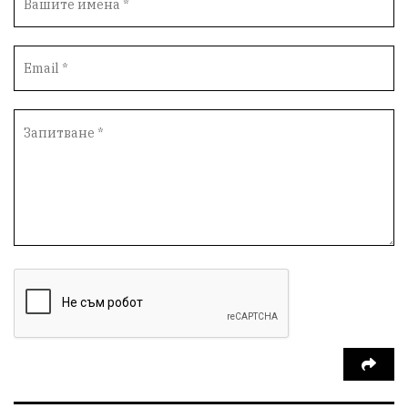
Инфраструктура
Протести
инциденти
Дупница
Оставка
пиян шофьор
Бюджет 2026
Нападение
Изложба
Скандал
Окръжен съд
Спорт
Туризъм
Община Симитли
Общество
евро
Пиринско
насилие
КресненскоДефиле
Обществени Поръчки
марихуана
Превенция
Илинденци
Пирин
Югозапад
Моторист
Театър
шофьор
24 май
Добринище
кражби
ДПС-Ново начало
Катастрофи