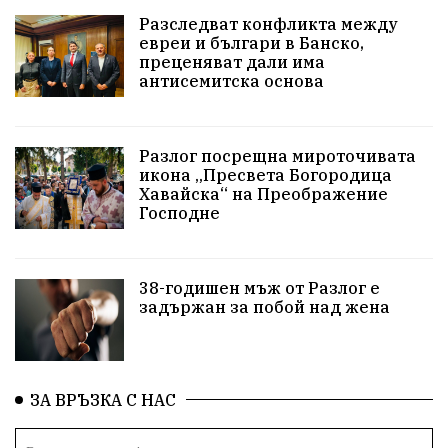
Ученици
Арест
Красив Благоевград
Разследват конфликта между
евреи и българи в Банско,
#Земеделие
Красива България
АМ Струма
преценяват дали има
антисемитска основа
Белица
РСПБЗН
Красивите медии
Живот
досъдебно производство
Добро дело
Разлог посрещна мироточивата
икона „Пресвета Богородица
Благотворителност
Апостол Апостолов
Хавайска“ на Преображение
Господне
Репресии
фолклор
пострадал
домашно насилие
Пътна безопасност
ГДБОП
38-годишен мъж от Разлог е
задържан за побой над жена
Проверки
здравеопазване
Росен Желязков
Народно събрание
Концерт
Вандализъм
ЗА ВРЪЗКА С НАС
БАБХ
Фестивал
Андрей Гюров