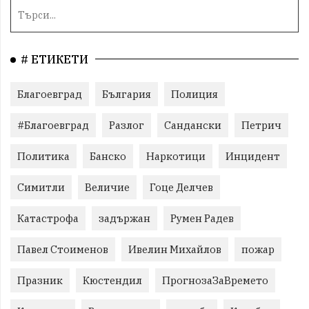
# ЕТИКЕТИ
Благоевград
България
Полиция
#Благоевград
Разлог
Сандански
Петрич
Политика
Банско
Наркотици
Инцидент
Симитли
Величие
Гоце Делчев
Катастрофа
задържан
Румен Радев
Павел Стоименов
Ивелин Михайлов
пожар
Празник
Кюстендил
ПрогнозаЗаВремето