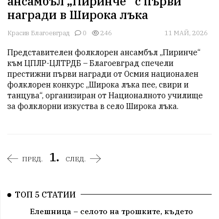
ансамбъл „Пиринче“ с първи
награди в Широка лъка
Красив Благоевград
0
246
11 МАЙ, 2026
Представителен фолклорен ансамбъл „Пиринче“ 
към ЦПЛР-ЦЛТРДБ – Благоевград спечели 
престижни първи награди от Осмия национален 
фолклорен конкурс „Широка лъка пее, свири и 
танцува“, организиран от Националното училище 
за фолклорни изкуства в село Широка лъка.
1.
ПРЕД.
СЛЕД.
ТОП 5 СТАТИИ
Елешница – селото на трошките, където