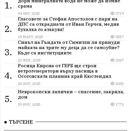
дори минералната вода не може да измие
1.
срама
04 АВГ, 2025
2719
Гласовете за Стефан Апостолов с пари на
ДПС са откраднати от Иван Герчев, медия
2.
бухалка го атакува!
18 МАРТ, 2025
2557
Синът на Гъндата от Симитли ли принуди
майката на трите му деца да се самоубие?
3.
Къде са институциите
23 ФЕВ, 2025
2387
Росица Кирова от ГЕРБ ще строи
ветрогенератори върху пасища в
4.
Осоговската планина край Кюстендил
28 АПР, 2025
2035
Неврокопски лапички – спасение, закрила,
5.
дом
29 ЯНУ, 2025
1772
ТЪРСЕНЕ