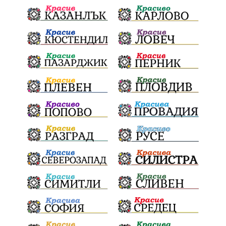
почит
Актуално
История
Конституционен съд
ВиК
Стефан Апостолов
Радослав Ревански
пострадали
МРРБ
ИвелинМихайлов
АнгелинаПопова
Социална политика
партия "Мафия"
Съд
Сигурност
Училища
Доброволци
културно наследство
Задържане под стража
Хаджидимово
РуменРадев
автомобил
Росен Желязков
грабеж
справедливост
#Земеделие
социални услуги