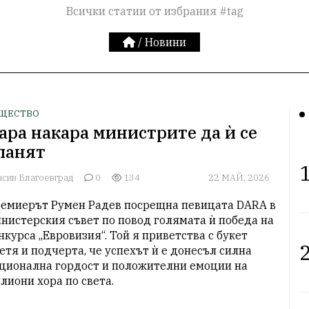
Всички статии от избрания #tag
/
Новини
ЩЕСТВО
ара накара министрите да ѝ се
ланят
1
асив Благоевград
0
134
22 МАЙ, 2026
емиерът Румен Радев посрещна певицата DARA в 
нистерския съвет по повод голямата ѝ победа на 
нкурса „Евровизия“. Той я приветства с букет 
2
етя и подчерта, че успехът ѝ е донесъл силна 
ционална гордост и положителни емоции на 
лиони хора по света.