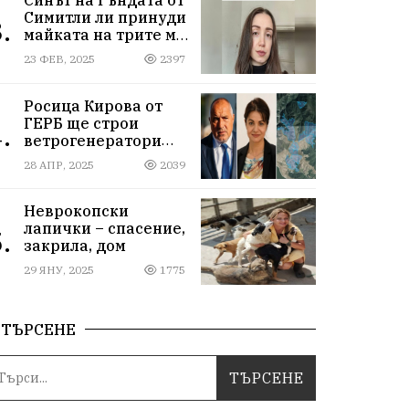
Симитли ли принуди
.
майката на трите му
деца да се самоубие?
23 ФЕВ, 2025
2397
Къде са
институциите
Росица Кирова от
ГЕРБ ще строи
.
ветрогенератори
върху пасища в
28 АПР, 2025
2039
Осоговската планина
край Кюстендил
Неврокопски
лапички – спасение,
.
закрила, дом
29 ЯНУ, 2025
1775
ТЪРСЕНЕ