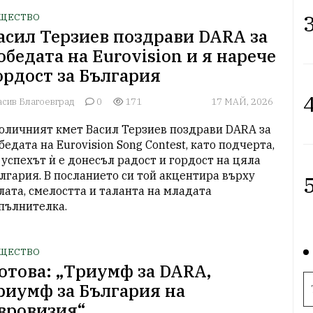
3
ЩЕСТВО
асил Терзиев поздрави DARA за
обедата на Eurovision и я нарече
ордост за България
4
асив Благоевград
0
171
17 МАЙ, 2026
оличният кмет Васил Терзиев поздрави DARA за 
бедата на Eurovision Song Contest, като подчерта, 
 успехът ѝ е донесъл радост и гордост на цяла 
лгария. В посланието си той акцентира върху 
5
лата, смелостта и таланта на младата 
пълнителка.
ЩЕСТВО
отова: „Триумф за DARA,
риумф за България на
вровизия“