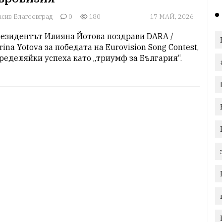
асив Благоевград
0
180
17 МАЙ, 2026
езидентът Илияна Йотова поздрави DARA / 
rina Yotova за победата на Eurovision Song Contest, 
ределяйки успеха като „триумф за България“. 