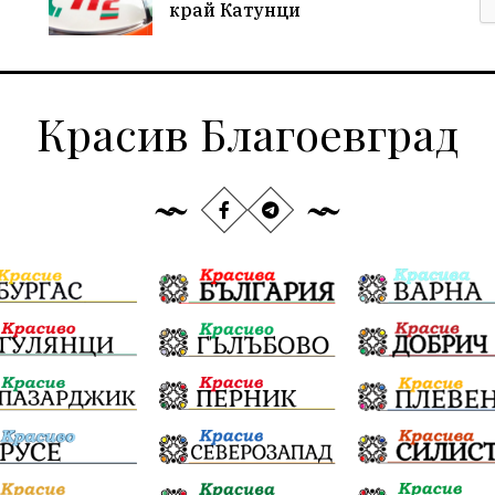
край Катунци
Красив Благоевград