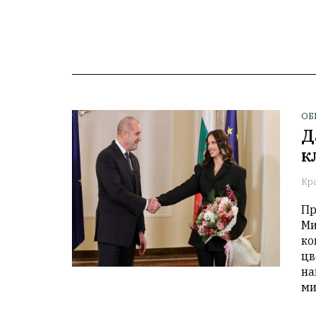
ОБ
Д
к
Кр
Пр
Ми
ко
цв
на
ми