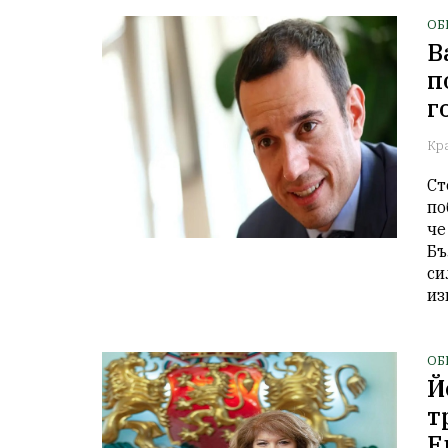
ОБ
В
п
г
Кр
Ст
по
че
Бъ
си
из
ОБ
Й
т
Е