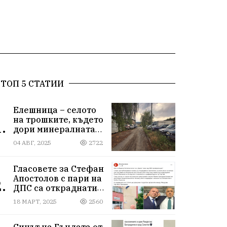
ТОП 5 СТАТИИ
Елешница – селото
на трошките, където
.
дори минералната
вода не може да
04 АВГ, 2025
2722
измие срама
Гласовете за Стефан
Апостолов с пари на
.
ДПС са откраднати
от Иван Герчев,
18 МАРТ, 2025
2560
медия бухалка го
атакува!
Синът на Гъндата от