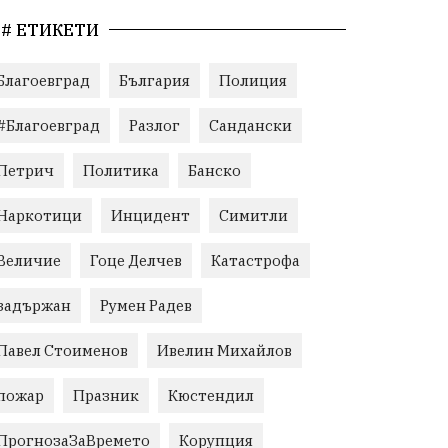
# ЕТИКЕТИ
Благоевград
България
Полиция
#Благоевград
Разлог
Сандански
Петрич
Политика
Банско
Наркотици
Инцидент
Симитли
Величие
Гоце Делчев
Катастрофа
задържан
Румен Радев
Павел Стоименов
Ивелин Михайлов
пожар
Празник
Кюстендил
ПрогнозаЗаВремето
Корупция