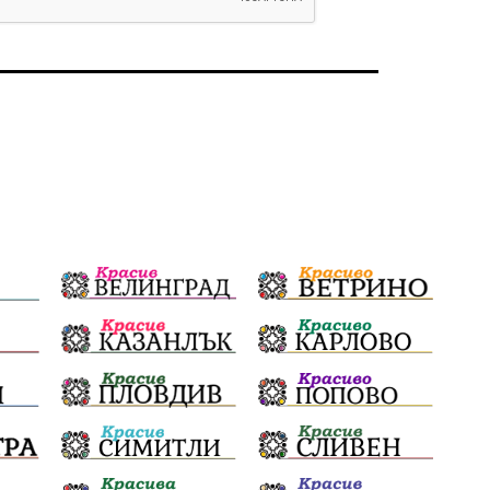
избори 2026
Земеделие
Арест
Ученици
Красив Благоевград
#Земеделие
Красива България
АМ Струма
Белица
РСПБЗН
пострадал
Красивите медии
Живот
досъдебно производство
Добро дело
Благотворителност
Апостол Апостолов
Репресии
домашно насилие
фолклор
Пътна безопасност
ГДБОП
Проверки
здравеопазване
Росен Желязков