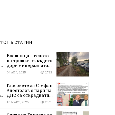
ТОП 5 СТАТИИ
Елешница – селото
на трошките, където
.
дори минералната
вода не може да
04 АВГ, 2025
2722
измие срама
Гласовете за Стефан
Апостолов с пари на
.
ДПС са откраднати
от Иван Герчев,
18 МАРТ, 2025
2561
медия бухалка го
атакува!
Синът на Гъндата от