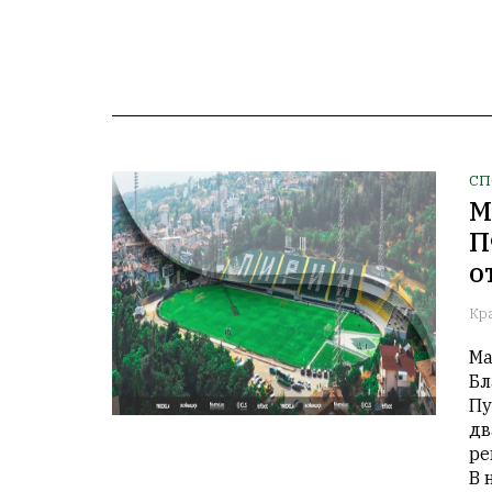
СП
М
П
о
Кр
Ма
Бл
Пу
дв
ре
В 