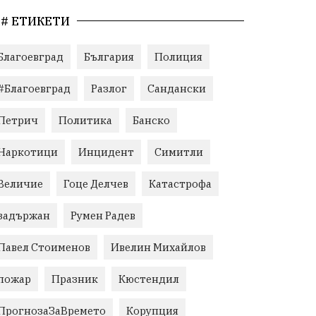
# ЕТИКЕТИ
Благоевград
България
Полиция
#Благоевград
Разлог
Сандански
Петрич
Политика
Банско
Наркотици
Инцидент
Симитли
Величие
Гоце Делчев
Катастрофа
задържан
Румен Радев
Павел Стоименов
Ивелин Михайлов
пожар
Празник
Кюстендил
ПрогнозаЗаВремето
Корупция