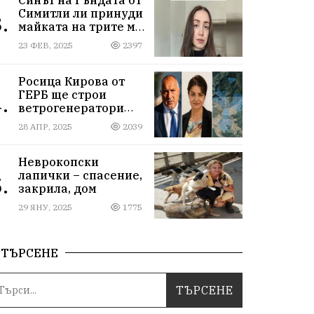
Симитли ли принуди
.
майката на трите му
деца да се самоубие?
23 ФЕВ, 2025
2397
Къде са
институциите
Росица Кирова от
ГЕРБ ще строи
.
ветрогенератори
върху пасища в
28 АПР, 2025
2039
Осоговската планина
край Кюстендил
Неврокопски
лапички – спасение,
.
закрила, дом
29 ЯНУ, 2025
1775
ТЪРСЕНЕ