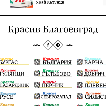
край Катунци
Красив Благоевград