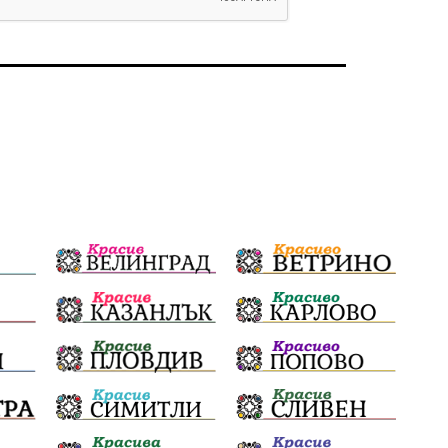
избори 2026
Земеделие
Арест
Ученици
Красив Благоевград
#Земеделие
Красива България
АМ Струма
Белица
РСПБЗН
пострадал
Красивите медии
Живот
досъдебно производство
Добро дело
Благотворителност
Апостол Апостолов
Репресии
домашно насилие
фолклор
Пътна безопасност
ГДБОП
Проверки
здравеопазване
Росен Желязков