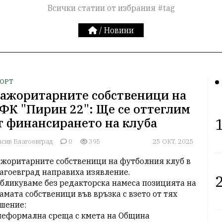
Всички статии от избрания #tag
/
Новини
ОРТ
ажоритарните собственици на
ФК "Пирин 22": Ще се оттеглим
1
т финансирането на клуба
асив Благоевград
0
395
25 ОКТ, 2025
жоритарните собственици на футболния клуб в 
агоевград направиха изявление. 

2
бликуваме без редакторска намеса позицията на 
амата собственици във връзка с взето от тях 
шение:

неформална среща с кмета на Община 