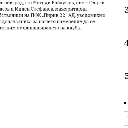
агоевград, г-н Методи Байкушев, ние – Георги 
3
асов и Милен Стефанов, мажоритарни 
бственици на ПФК „Пирин 22“ АД, уведомихме 
адоначалника за нашето намерение да се 
теглим от финансирането на клуба.
4
5