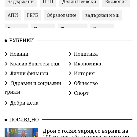
Задържани
ПТП
Делян Пеевски
Екология
АПИ
ГЕРБ
Образование
задържан мъж
Ремонт
Пожари
Традиции
Култура
РУБРИКИ
Илияна Йотова
Протест
МВР
Новини
Политика
Прокуратура
Бойко Борисов
Красив Благоевград
Икономика
Методи Байкушев
Кресна
Лични финанси
История
Здравни и социални
Общество
Министерски съвет
Избори
Икономика
грижи
Спорт
побой
алкохол
проверка
Новини
Добри дела
Общински съвет
избори 2026
Земеделие
ПОСЛЕДНО
Арест
Ученици
Красив Благоевград
Дрон с голям заряд се взриви на
100 метра в българска територия