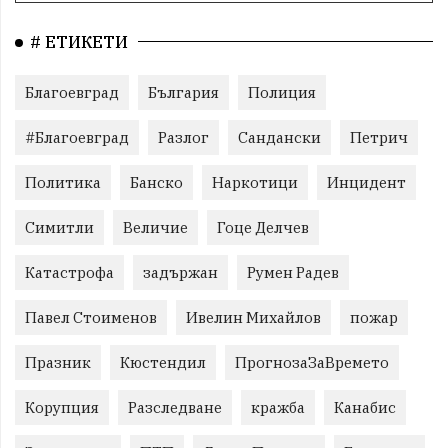
# ЕТИКЕТИ
Благоевград
България
Полиция
#Благоевград
Разлог
Сандански
Петрич
Политика
Банско
Наркотици
Инцидент
Симитли
Величие
Гоце Делчев
Катастрофа
задържан
Румен Радев
Павел Стоименов
Ивелин Михайлов
пожар
Празник
Кюстендил
ПрогнозаЗаВремето
Корупция
Разследване
кражба
Канабис