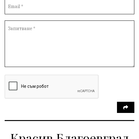
Протести
инциденти
Дупница
Оставка
пиян шофьор
Бюджет 2026
Нападение
Изложба
Скандал
Окръжен съд
Спорт
Туризъм
Община Симитли
Общество
Пиринско
евро
насилие
Превенция
КресненскоДефиле
Обществени Поръчки
марихуана
Илинденци
Пирин
Югозапад
Моторист
Театър
шофьор
24 май
Добринище
кражби
ДПС-Ново начало
Катастрофи
Гърция
правосъдие
Е-79
Красив Благоевград