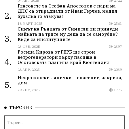
04 АВГ, 2025
2722
Гласовете за Стефан Апостолов с пари на
ДПС са откраднати от Иван Герчев, медия
2.
бухалка го атакува!
18 МАРТ, 2025
2561
Синът на Гъндата от Симитли ли принуди
майката на трите му деца да се самоубие?
3.
Къде са институциите
23 ФЕВ, 2025
2397
Росица Кирова от ГЕРБ ще строи
ветрогенератори върху пасища в
4.
Осоговската планина край Кюстендил
28 АПР, 2025
2039
Неврокопски лапички – спасение, закрила,
5.
дом
29 ЯНУ, 2025
1775
ТЪРСЕНЕ