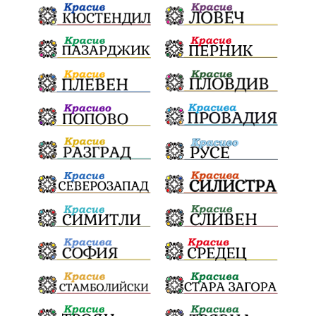
Конституционен съд
ВиК
Стефан Апостолов
Радослав Ревански
пострадали
МРРБ
ИвелинМихайлов
АнгелинаПопова
Социална политика
партия "Мафия"
Съд
Сигурност
Училища
Доброволци
културно наследство
Задържане под стража
Хаджидимово
РуменРадев
автомобил
Росен Желязков
грабеж
справедливост
#Земеделие
социални услуги
животновъдство
палеж
ЮЗУ
празници