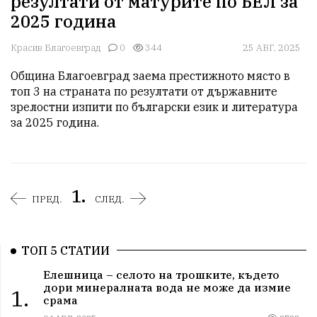
резултати от матурите по БЕЛ за
2025 година
Красив Благоевград
0
344
25 АВГ, 2025
Община Благоевград заема престижното място в 
топ 3 на страната по резултати от държавните 
зрелостни изпити по български език и литература 
за 2025 година.
1.
ПРЕД.
СЛЕД.
ТОП 5 СТАТИИ
Елешница – селото на трошките, където
дори минералната вода не може да измие
1.
срама