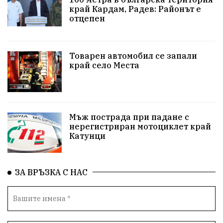
#Земеделие
Красива България
АМ Струма
край Кардам, Радев: Районът е
отцепен
Белица
РСПБЗН
пострадал
Красивите медии
Живот
Товарен автомобил се запали
край село Места
досъдебно производство
Добро дело
Благотворителност
Апостол Апостолов
Репресии
домашно насилие
фолклор
Мъж пострада при падане с
нерегистриран мотоциклет край
Катунци
Пътна безопасност
ГДБОП
Проверки
здравеопазване
Росен Желязков
БАБХ
ЗА ВРЪЗКА С НАС
Фестивал
Народно събрание
Концерт
Вандализъм
Андрей Гюров
Инфраструктура