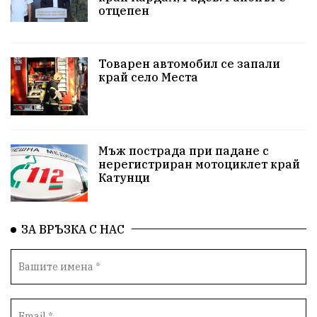
отцепен
Белица
РСПБЗН
пострадал
Красивите медии
Живот
Товарен автомобил се запали
край село Места
досъдебно производство
Добро дело
Благотворителност
Апостол Апостолов
Репресии
домашно насилие
фолклор
Мъж пострада при падане с
нерегистриран мотоциклет край
Катунци
Пътна безопасност
ГДБОП
Проверки
здравеопазване
Росен Желязков
БАБХ
ЗА ВРЪЗКА С НАС
Фестивал
Народно събрание
Концерт
Вандализъм
Андрей Гюров
Инфраструктура
Протести
инциденти
Дупница
Оставка