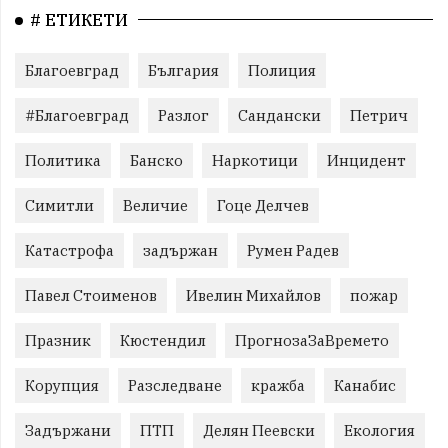
# ЕТИКЕТИ
Благоевград
България
Полиция
#Благоевград
Разлог
Сандански
Петрич
Политика
Банско
Наркотици
Инцидент
Симитли
Величие
Гоце Делчев
Катастрофа
задържан
Румен Радев
Павел Стоименов
Ивелин Михайлов
пожар
Празник
Кюстендил
ПрогнозаЗаВремето
Корупция
Разследване
кражба
Канабис
Задържани
ПТП
Делян Пеевски
Екология