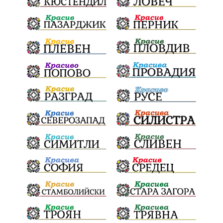
Радослав Ревански
пострадали
МРРБ
ИвелинМихайлов
АнгелинаПопова
Социална политика
партия "Мафия"
Съд
Сигурност
Училища
Доброволци
културно наследство
Задържане под стража
Хаджидимово
РуменРадев
автомобил
Росен Желязков
грабеж
справедливост
#Земеделие
социални услуги
животновъдство
палеж
ЮЗУ
празници
Дете
Безплатни прегледи
Вот на недоверие