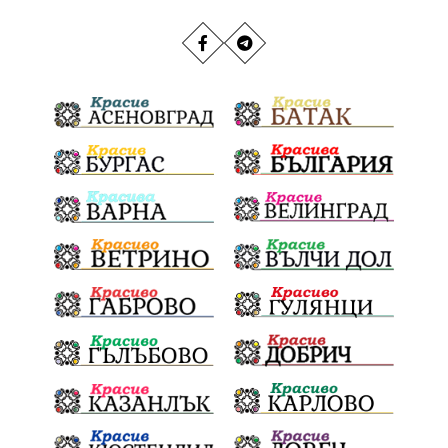
РИОСВ
Якоруда
Наводнения
задържана
Благоевградска област
Национален празник
Политическа криза
Струмяни
Гордост
трафик
НАП
Сияна
Акция
Пешеходец
убийство
археология
замърсяване
Издирване
заплахи
Хераклея Синтика
обществена поръчка
Украйна
Измама
Е79
Георги Динев
престъпление
Великден 2025
почит
Актуално
История
Конституционен съд
ВиК
Стефан Апостолов