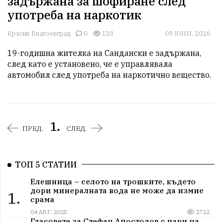
задържана за шофиране след
употреба на наркотик
Красив Благоевград
0
128
08 ЮНИ, 2026
19-годишна жителка на Сандански е задържана, 
след като е установено, че е управлявала 
автомобил след употреба на наркотично вещество.
1.
ПРЕД.
СЛЕД.
ТОП 5 СТАТИИ
Елешница – селото на трошките, където
дори минералната вода не може да измие
1.
срама
04 АВГ, 2025
2722
Гласовете за Стефан Апостолов с пари на