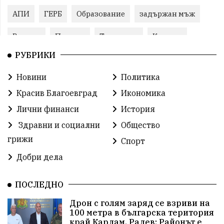
АПИ
ГЕРБ
Образование
задържан мъж
Ремонт
Пожари
Традиции
Култура
РУБРИКИ
Илияна Йотова
Протест
МВР
Новини
Политика
Прокуратура
Бойко Борисов
Красив Благоевград
Икономика
Методи Байкушев
Кресна
Лични финанси
История
Здравни и социални
Общество
Министерски съвет
Избори
Икономика
грижи
Спорт
побой
алкохол
проверка
Новини
Добри дела
Общински съвет
избори 2026
Земеделие
ПОСЛЕДНО
Арест
Ученици
Красив Благоевград
Дрон с голям заряд се взриви на
100 метра в българска територия
#Земеделие
Красива България
АМ Струма
край Кардам, Радев: Районът е