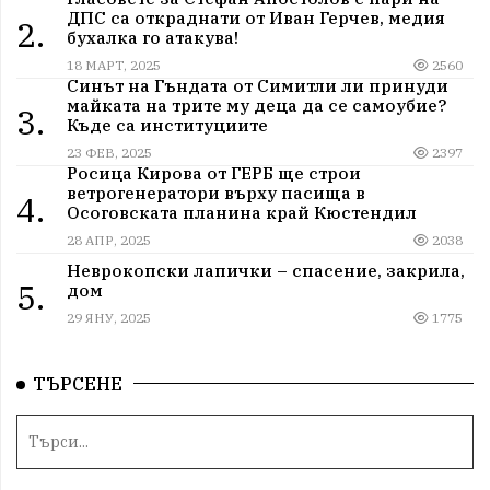
ДПС са откраднати от Иван Герчев, медия
2.
бухалка го атакува!
18 МАРТ, 2025
2560
Синът на Гъндата от Симитли ли принуди
майката на трите му деца да се самоубие?
3.
Къде са институциите
23 ФЕВ, 2025
2397
Росица Кирова от ГЕРБ ще строи
ветрогенератори върху пасища в
4.
Осоговската планина край Кюстендил
28 АПР, 2025
2038
Неврокопски лапички – спасение, закрила,
5.
дом
29 ЯНУ, 2025
1775
ТЪРСЕНЕ