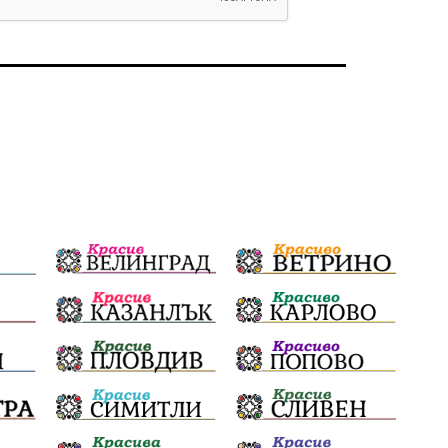
избори 2026
Земеделие
Арест
Ученици
Красив Благоевград
#Земеделие
Красива България
АМ Струма
Белица
РСПБЗН
пострадал
Красивите медии
Живот
досъдебно производство
Добро дело
Благотворителност
Апостол Апостолов
Репресии
домашно насилие
фолклор
Пътна безопасност
ГДБОП
Проверки
здравеопазване
Росен Желязков