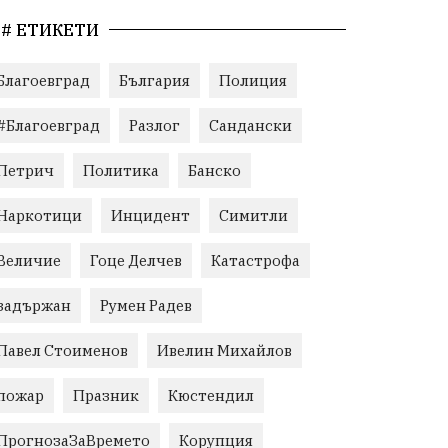
# ЕТИКЕТИ
Благоевград
България
Полиция
#Благоевград
Разлог
Сандански
Петрич
Политика
Банско
Наркотици
Инцидент
Симитли
Величие
Гоце Делчев
Катастрофа
задържан
Румен Радев
Павел Стоименов
Ивелин Михайлов
пожар
Празник
Кюстендил
ПрогнозаЗаВремето
Корупция