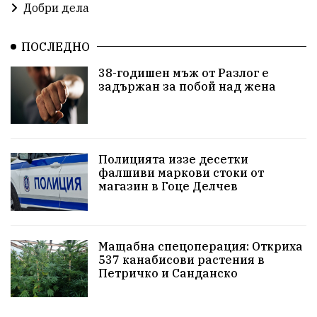
Добри дела
избори 2026
Земеделие
Ученици
Арест
ПОСЛЕДНО
Красив Благоевград
#Земеделие
38-годишен мъж от Разлог е
задържан за побой над жена
Красива България
АМ Струма
Белица
РСПБЗН
Красивите медии
Живот
досъдебно производство
Добро дело
Полицията иззе десетки
фалшиви маркови стоки от
магазин в Гоце Делчев
Благотворителност
Апостол Апостолов
Репресии
фолклор
пострадал
Мащабна спецоперация: Откриха
домашно насилие
Пътна безопасност
ГДБОП
537 канабисови растения в
Петричко и Санданско
Проверки
здравеопазване
Росен Желязков
Народно събрание
Концерт
Вандализъм