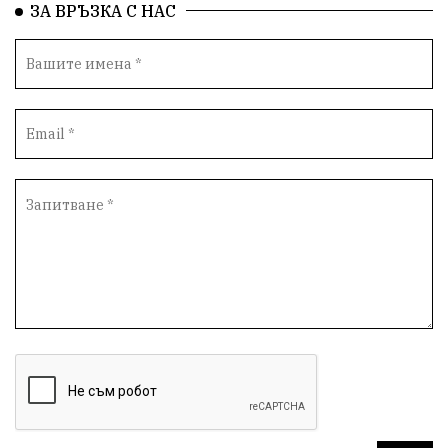
ЗА ВРЪЗКА С НАС
БАБХ
Фестивал
Андрей Гюров
Инфраструктура
Протести
инциденти
Дупница
Оставка
пиян шофьор
Бюджет 2026
Нападение
Изложба
Скандал
Окръжен съд
Спорт
Туризъм
Община Симитли
Общество
евро
Пиринско
насилие
КресненскоДефиле
Обществени Поръчки
марихуана
Превенция
Илинденци
Пирин
Югозапад
Моторист
Театър
шофьор
24 май
Добринище