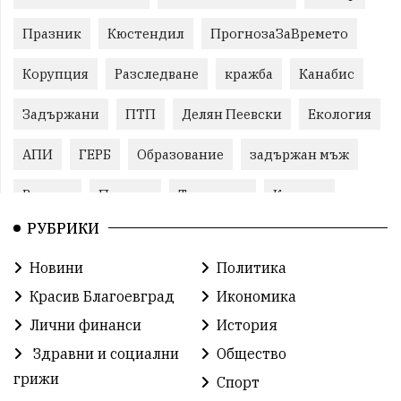
Празник
Кюстендил
ПрогнозаЗаВремето
Корупция
Разследване
кражба
Канабис
Задържани
ПТП
Делян Пеевски
Екология
АПИ
ГЕРБ
Образование
задържан мъж
Ремонт
Пожари
Традиции
Култура
РУБРИКИ
Илияна Йотова
Протест
МВР
Новини
Политика
Бойко Борисов
Методи Байкушев
Красив Благоевград
Икономика
Прокуратура
Кресна
Министерски съвет
Лични финанси
История
Здравни и социални
Общество
Избори
Икономика
побой
алкохол
грижи
Спорт
проверка
Новини
Общински съвет