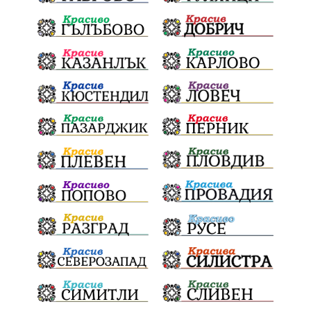
обществена поръчка
Украйна
Измама
Е79
престъпление
Георги Динев
Великден 2025
почит
Актуално
История
Конституционен съд
ВиК
Стефан Апостолов
Радослав Ревански
пострадали
МРРБ
ИвелинМихайлов
АнгелинаПопова
Социална политика
партия "Мафия"
Съд
Сигурност
Училища
Доброволци
културно наследство
Задържане под стража
Хаджидимово
РуменРадев
автомобил