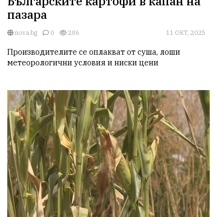
Българските картофи в капан на
пазара
nova.bg
0
286
11 ОКТ, 2025
Производителите се оплакват от суша, лоши 
метеорологични условия и ниски цени