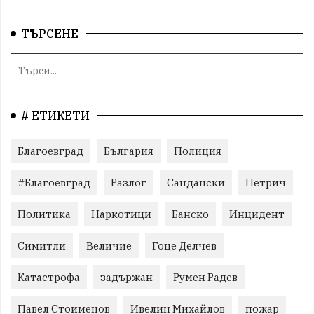
ТЪРСЕНЕ
# ЕТИКЕТИ
Благоевград
България
Полиция
#Благоевград
Разлог
Сандански
Петрич
Политика
Наркотици
Банско
Инцидент
Симитли
Величие
Гоце Делчев
Катастрофа
задържан
Румен Радев
Павел Стоименов
Ивелин Михайлов
пожар