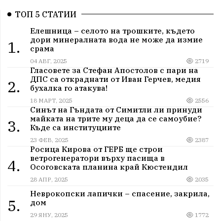
ТОП 5 СТАТИИ
Елешница – селото на трошките, където
дори минералната вода не може да измие
1.
срама
04 АВГ, 2025
2719
Гласовете за Стефан Апостолов с пари на
ДПС са откраднати от Иван Герчев, медия
2.
бухалка го атакува!
18 МАРТ, 2025
2556
Синът на Гъндата от Симитли ли принуди
майката на трите му деца да се самоубие?
3.
Къде са институциите
23 ФЕВ, 2025
2387
Росица Кирова от ГЕРБ ще строи
ветрогенератори върху пасища в
4.
Осоговската планина край Кюстендил
28 АПР, 2025
2035
Неврокопски лапички – спасение, закрила,
5.
дом
29 ЯНУ, 2025
1772