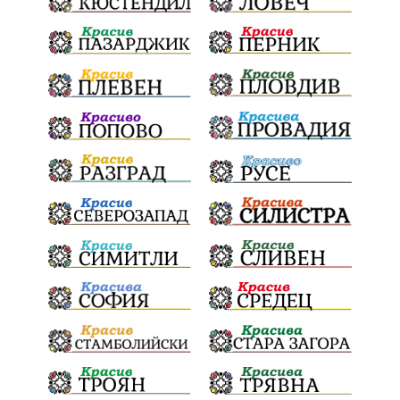
Радослав Ревански
пострадали
МРРБ
ИвелинМихайлов
АнгелинаПопова
Социална политика
партия "Мафия"
Съд
Сигурност
Училища
Доброволци
културно наследство
Задържане под стража
Хаджидимово
РуменРадев
автомобил
Росен Желязков
грабеж
справедливост
#Земеделие
социални услуги
животновъдство
палеж
ЮЗУ
празници
Дете
Безплатни прегледи
Вот на недоверие