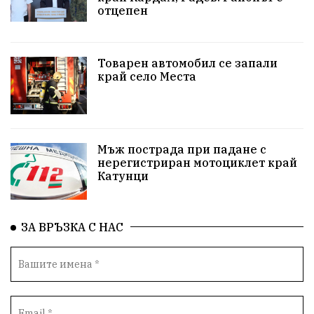
отцепен
Белица
РСПБЗН
пострадал
Красивите медии
Живот
Товарен автомобил се запали
край село Места
досъдебно производство
Добро дело
Благотворителност
Апостол Апостолов
Репресии
домашно насилие
фолклор
Мъж пострада при падане с
нерегистриран мотоциклет край
Катунци
Пътна безопасност
ГДБОП
Проверки
здравеопазване
Росен Желязков
БАБХ
ЗА ВРЪЗКА С НАС
Фестивал
Народно събрание
Концерт
Вандализъм
Андрей Гюров
Инфраструктура
Протести
инциденти
Дупница
Оставка