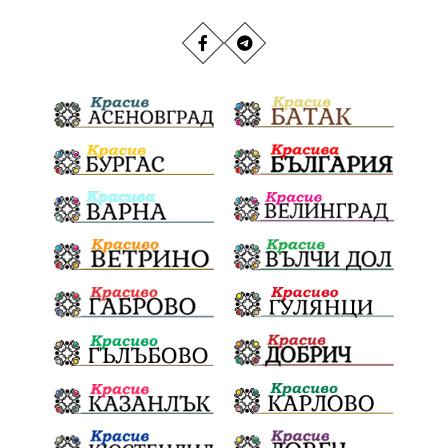
РИОСВ
Якоруда
Наводнения
задържана
Благоевградска област
Национален празник
Политическа криза
Струмяни
Гордост
трафик
НАП
Сияна
Акция
Пешеходец
убийство
археология
замърсяване
Издирване
заплахи
Хераклея Синтика
обществена поръчка
Украйна
Измама
Е79
Георги Динев
престъпление
Великден 2025
почит
Актуално
История
Конституционен съд
ВиК
Стефан Апостолов