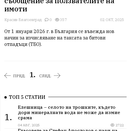
съобщение за ползвателите на
имоти
Красив Благоевград
0
357
02 ОКТ, 2025
От 1 януари 2026 г. в България се въвежда нов 
начин за изчисляване на таксата за битови 
отпадъци (ТБО).
1.
ПРЕД.
СЛЕД.
ТОП 5 СТАТИИ
Елешница – селото на трошките, където
дори минералната вода не може да измие
1.
срама
04 АВГ, 2025
2722
Гласовете за Стефан Апостолов с пари на