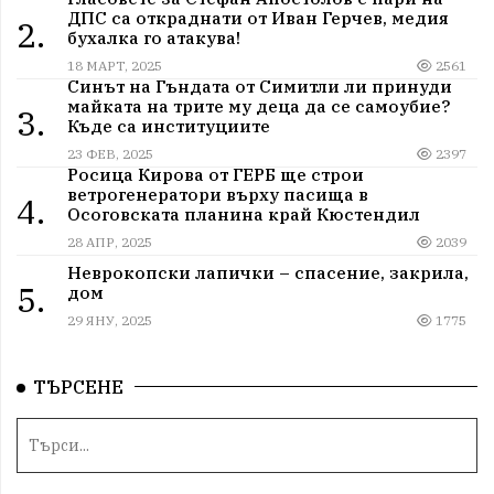
ДПС са откраднати от Иван Герчев, медия
2.
бухалка го атакува!
18 МАРТ, 2025
2561
Синът на Гъндата от Симитли ли принуди
майката на трите му деца да се самоубие?
3.
Къде са институциите
23 ФЕВ, 2025
2397
Росица Кирова от ГЕРБ ще строи
ветрогенератори върху пасища в
4.
Осоговската планина край Кюстендил
28 АПР, 2025
2039
Неврокопски лапички – спасение, закрила,
5.
дом
29 ЯНУ, 2025
1775
ТЪРСЕНЕ