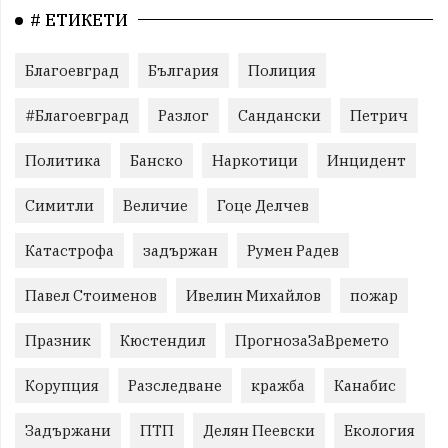
# ЕТИКЕТИ
Благоевград
България
Полиция
#Благоевград
Разлог
Сандански
Петрич
Политика
Банско
Наркотици
Инцидент
Симитли
Величие
Гоце Делчев
Катастрофа
задържан
Румен Радев
Павел Стоименов
Ивелин Михайлов
пожар
Празник
Кюстендил
ПрогнозаЗаВремето
Корупция
Разследване
кражба
Канабис
Задържани
ПТП
Делян Пеевски
Екология