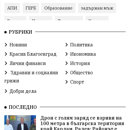
АПИ
ГЕРБ
Образование
задържан мъж
Ремонт
Пожари
Традиции
Култура
РУБРИКИ
Илияна Йотова
Протест
МВР
Новини
Политика
Прокуратура
Бойко Борисов
Красив Благоевград
Икономика
Методи Байкушев
Кресна
Лични финанси
История
Здравни и социални
Общество
Министерски съвет
Избори
Икономика
грижи
Спорт
побой
алкохол
проверка
Новини
Добри дела
Общински съвет
избори 2026
Земеделие
ПОСЛЕДНО
Арест
Ученици
Красив Благоевград
Дрон с голям заряд се взриви на
100 метра в българска територия
#Земеделие
Красива България
АМ Струма
край Кардам, Радев: Районът е