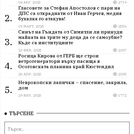
04 АВГ, 2025
2719
Гласовете за Стефан Апостолов с пари на
ДПС са откраднати от Иван Герчев, медия
2.
бухалка го атакува!
18 МАРТ, 2025
2556
Синът на Гъндата от Симитли ли принуди
майката на трите му деца да се самоубие?
3.
Къде са институциите
23 ФЕВ, 2025
2387
Росица Кирова от ГЕРБ ще строи
ветрогенератори върху пасища в
4.
Осоговската планина край Кюстендил
28 АПР, 2025
2035
Неврокопски лапички – спасение, закрила,
5.
дом
29 ЯНУ, 2025
1772
ТЪРСЕНЕ