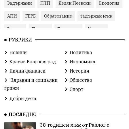
Задържани
ПТП
Делян Пеевски
Екология
АПИ
ГЕРБ
Образование
задържан мъж
Ремонт
Пожари
Традиции
Култура
РУБРИКИ
Илияна Йотова
Протест
МВР
Новини
Политика
Бойко Борисов
Методи Байкушев
Красив Благоевград
Икономика
Прокуратура
Кресна
Министерски съвет
Лични финанси
История
Здравни и социални
Общество
Избори
Икономика
побой
алкохол
грижи
Спорт
проверка
Новини
Общински съвет
Добри дела
избори 2026
Земеделие
Ученици
Арест
ПОСЛЕДНО
Красив Благоевград
#Земеделие
38-годишен мъж от Разлог е