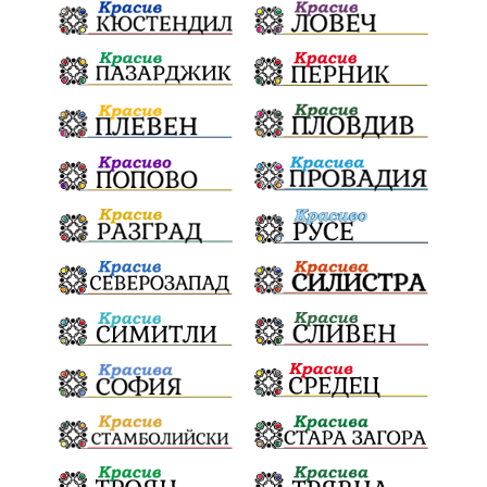
Конституционен съд
ВиК
Стефан Апостолов
Радослав Ревански
пострадали
МРРБ
ИвелинМихайлов
АнгелинаПопова
Социална политика
партия "Мафия"
Съд
Сигурност
Училища
Доброволци
културно наследство
Задържане под стража
Хаджидимово
РуменРадев
автомобил
Росен Желязков
грабеж
справедливост
#Земеделие
социални услуги
животновъдство
палеж
ЮЗУ
празници