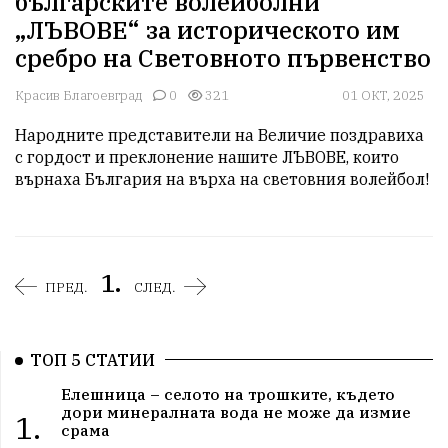
българските волейболни
„ЛЪВОВЕ“ за историческото им
сребро на Световното първенство
Красив Благоевград
0
321
01 ОКТ, 2025
Народните представители на Величие поздравиха 
с гордост и преклонение нашите ЛЪВОВЕ, които 
върнаха България на върха на световния волейбол!
1.
ПРЕД.
СЛЕД.
ТОП 5 СТАТИИ
Елешница – селото на трошките, където
дори минералната вода не може да измие
1.
срама