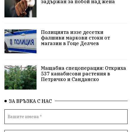
задържан за побой над жена
Красива България
АМ Струма
Белица
РСПБЗН
Красивите медии
Живот
досъдебно производство
Добро дело
Полицията иззе десетки
фалшиви маркови стоки от
магазин в Гоце Делчев
Благотворителност
Апостол Апостолов
Репресии
фолклор
пострадал
Мащабна спецоперация: Откриха
домашно насилие
Пътна безопасност
ГДБОП
537 канабисови растения в
Петричко и Санданско
Проверки
здравеопазване
Росен Желязков
Народно събрание
Концерт
Вандализъм
ЗА ВРЪЗКА С НАС
БАБХ
Фестивал
Андрей Гюров
Инфраструктура
Протести
инциденти