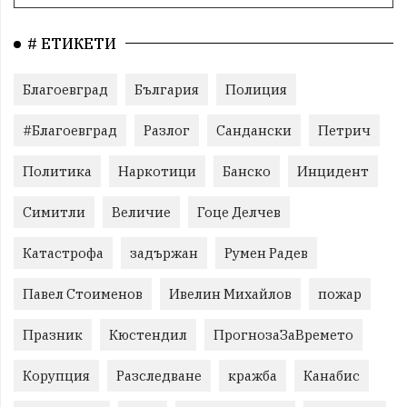
# ЕТИКЕТИ
Благоевград
България
Полиция
#Благоевград
Разлог
Сандански
Петрич
Политика
Наркотици
Банско
Инцидент
Симитли
Величие
Гоце Делчев
Катастрофа
задържан
Румен Радев
Павел Стоименов
Ивелин Михайлов
пожар
Празник
Кюстендил
ПрогнозаЗаВремето
Корупция
Разследване
кражба
Канабис