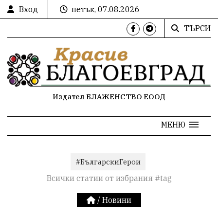
Вход
петък, 07.08.2026
ТЪРСИ
Издател БЛАЖЕНСТВО ЕООД
МЕНЮ
#БългарскиГерои
Всички статии от избрания #tag
/
Новини