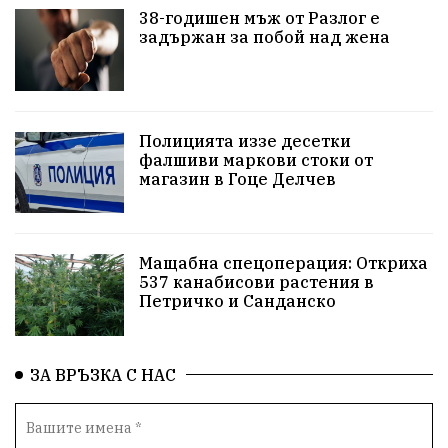
38-годишен мъж от Разлог е
задържан за побой над жена
Красива България
АМ Струма
Белица
РСПБЗН
Красивите медии
Живот
досъдебно производство
Добро дело
Полицията иззе десетки
фалшиви маркови стоки от
магазин в Гоце Делчев
Благотворителност
Апостол Апостолов
Репресии
фолклор
пострадал
Мащабна спецоперация: Откриха
домашно насилие
Пътна безопасност
ГДБОП
537 канабисови растения в
Петричко и Санданско
Проверки
здравеопазване
Росен Желязков
Народно събрание
Концерт
Вандализъм
ЗА ВРЪЗКА С НАС
БАБХ
Фестивал
Андрей Гюров