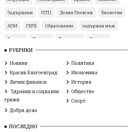
Задържани
ПТП
Делян Пеевски
Екология
АПИ
ГЕРБ
Образование
задържан мъж
Ремонт
Пожари
Традиции
Култура
РУБРИКИ
Илияна Йотова
Протест
МВР
Новини
Политика
Бойко Борисов
Методи Байкушев
Красив Благоевград
Икономика
Прокуратура
Кресна
Министерски съвет
Лични финанси
История
Здравни и социални
Общество
Избори
Икономика
побой
алкохол
грижи
Спорт
проверка
Новини
Общински съвет
Добри дела
избори 2026
Земеделие
Ученици
Арест
ПОСЛЕДНО
Красив Благоевград
#Земеделие