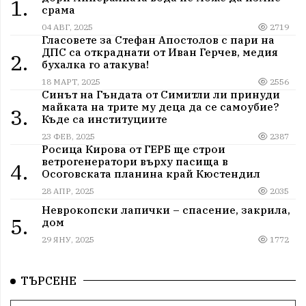
1.
срама
04 АВГ, 2025
2719
Гласовете за Стефан Апостолов с пари на
ДПС са откраднати от Иван Герчев, медия
2.
бухалка го атакува!
18 МАРТ, 2025
2556
Синът на Гъндата от Симитли ли принуди
майката на трите му деца да се самоубие?
3.
Къде са институциите
23 ФЕВ, 2025
2387
Росица Кирова от ГЕРБ ще строи
ветрогенератори върху пасища в
4.
Осоговската планина край Кюстендил
28 АПР, 2025
2035
Неврокопски лапички – спасение, закрила,
5.
дом
29 ЯНУ, 2025
1772
ТЪРСЕНЕ