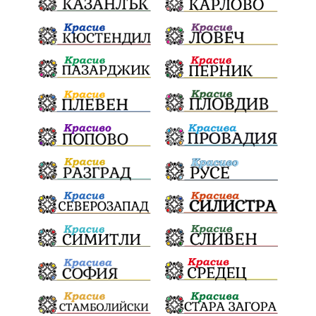
почит
Актуално
История
Конституционен съд
ВиК
Стефан Апостолов
Радослав Ревански
пострадали
МРРБ
ИвелинМихайлов
АнгелинаПопова
Социална политика
партия "Мафия"
Съд
Сигурност
Училища
Доброволци
културно наследство
Задържане под стража
Хаджидимово
РуменРадев
автомобил
Росен Желязков
грабеж
справедливост
#Земеделие
социални услуги