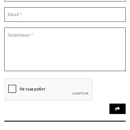
Инфраструктура
Протести
инциденти
Дупница
Оставка
пиян шофьор
Бюджет 2026
Нападение
Изложба
Скандал
Окръжен съд
Спорт
Туризъм
Община Симитли
Общество
евро
Пиринско
насилие
КресненскоДефиле
Обществени Поръчки
марихуана
Превенция
Илинденци
Пирин
Югозапад
Моторист
Театър
шофьор
24 май
Добринище
кражби
ДПС-Ново начало
Катастрофи