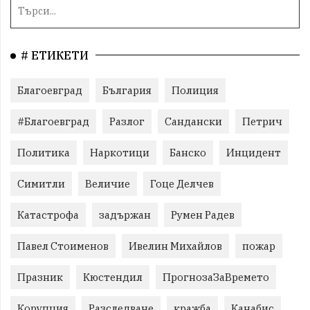
# ЕТИКЕТИ
Благоевград
България
Полиция
#Благоевград
Разлог
Сандански
Петрич
Политика
Наркотици
Банско
Инцидент
Симитли
Величие
Гоце Делчев
Катастрофа
задържан
Румен Радев
Павел Стоименов
Ивелин Михайлов
пожар
Празник
Кюстендил
ПрогнозаЗаВремето
Корупция
Разследване
кражба
Канабис