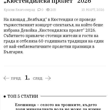
„Кюстендилска пролет“ 2026
Красив Благоевград
0
205
15 МАРТ, 2026
На площад „Велбъжд“ в Кюстендил се проведе 
тържественият концерт-спектакъл, на който беше 
избрана Девойка „Кюстендилска пролет“ 2026. 
Събитието привлече стотици жители и гости на 
града и отбеляза 60-годишната традиция на един 
от най-емблематичните пролетни празници в 
1.
ПРЕД.
СЛЕД.
ТОП 5 СТАТИИ
Елешница – селото на трошките, където
дори минералната вода не може да измие