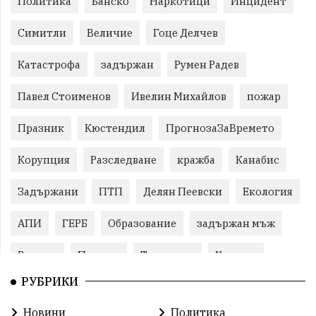
Политика
Банско
Наркотици
Инцидент
Симитли
Величие
Гоце Делчев
Катастрофа
задържан
Румен Радев
Павел Стоименов
Ивелин Михайлов
пожар
Празник
Кюстендил
ПрогнозаЗаВремето
Корупция
Разследване
кражба
Канабис
Задържани
ПТП
Делян Пеевски
Екология
АПИ
ГЕРБ
Образование
задържан мъж
Ремонт
Пожари
Традиции
Култура
РУБРИКИ
Илияна Йотова
Протест
МВР
Новини
Политика