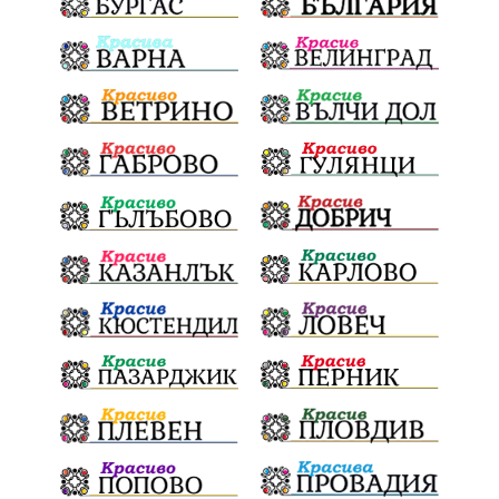
трафик
НАП
Сияна
Акция
Пешеходец
убийство
археология
замърсяване
Издирване
заплахи
Хераклея Синтика
обществена поръчка
Украйна
Измама
Е79
Георги Динев
престъпление
Великден 2025
почит
Актуално
История
Конституционен съд
ВиК
Стефан Апостолов
Радослав Ревански
пострадали
МРРБ
ИвелинМихайлов
АнгелинаПопова
Социална политика
партия "Мафия"
Съд