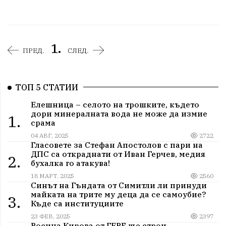
1.
ПРЕД.
СЛЕД.
ТОП 5 СТАТИИ
Елешница – селото на трошките, където
дори минералната вода не може да измие
1.
срама
04 АВГ, 2025
2722
Гласовете за Стефан Апостолов с пари на
ДПС са откраднати от Иван Герчев, медия
2.
бухалка го атакува!
18 МАРТ, 2025
2560
Синът на Гъндата от Симитли ли принуди
майката на трите му деца да се самоубие?
3.
Къде са институциите
23 ФЕВ, 2025
2397
Росица Кирова от ГЕРБ ще строи