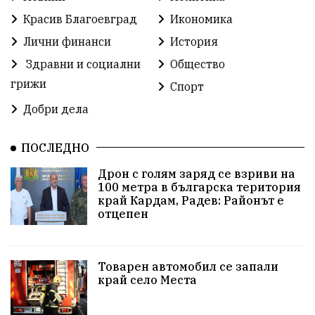
Прокуратура
Бойко Борисов
Красив Благоевград
Икономика
Методи Байкушев
Кресна
Лични финанси
История
Здравни и социални
Общество
Министерски съвет
Избори
Икономика
грижи
Спорт
побой
алкохол
проверка
Новини
Добри дела
Общински съвет
избори 2026
Земеделие
ПОСЛЕДНО
Арест
Ученици
Красив Благоевград
Дрон с голям заряд се взриви на
100 метра в българска територия
#Земеделие
Красива България
АМ Струма
край Кардам, Радев: Районът е
отцепен
Белица
РСПБЗН
пострадал
Красивите медии
Живот
Товарен автомобил се запали
край село Места
досъдебно производство
Добро дело