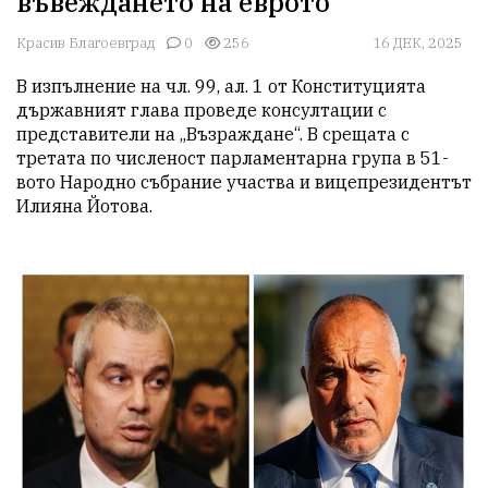
въвеждането на еврото
Красив Благоевград
0
256
16 ДЕК, 2025
В изпълнение на чл. 99, ал. 1 от Конституцията 
държавният глава проведе консултации с 
представители на „Възраждане“. В срещата с 
третата по численост парламентарна група в 51-
вото Народно събрание участва и вицепрезидентът 
Илияна Йотова.