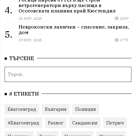
ветрогенератори върху пасища в
4.
Осоговската планина край Кюстендил
28 АПР, 2025
2039
Неврокопски лапички – спасение, закрила,
5.
дом
29 ЯНУ, 2025
1775
ТЪРСЕНЕ
# ЕТИКЕТИ
Благоевград
България
Полиция
#Благоевград
Разлог
Сандански
Петрич