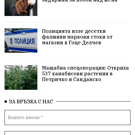
Красива България
АМ Струма
Белица
РСПБЗН
Красивите медии
Живот
досъдебно производство
Добро дело
Полицията иззе десетки
фалшиви маркови стоки от
магазин в Гоце Делчев
Благотворителност
Апостол Апостолов
Репресии
фолклор
пострадал
Мащабна спецоперация: Откриха
домашно насилие
Пътна безопасност
ГДБОП
537 канабисови растения в
Петричко и Санданско
Проверки
здравеопазване
Росен Желязков
Народно събрание
Концерт
Вандализъм
ЗА ВРЪЗКА С НАС
БАБХ
Фестивал
Андрей Гюров
Инфраструктура
Протести
инциденти