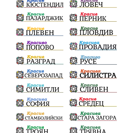
Конституционен съд
ВиК
Стефан Апостолов
Радослав Ревански
пострадали
МРРБ
ИвелинМихайлов
АнгелинаПопова
Социална политика
партия "Мафия"
Съд
Сигурност
Училища
Доброволци
културно наследство
Задържане под стража
Хаджидимово
РуменРадев
автомобил
Росен Желязков
грабеж
справедливост
#Земеделие
социални услуги
животновъдство
палеж
ЮЗУ
празници