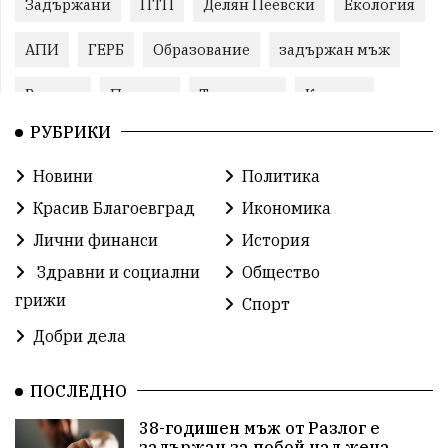
Задържани
ПТП
Делян Пеевски
Екология
АПИ
ГЕРБ
Образование
задържан мъж
Ремонт
Пожари
Традиции
Култура
РУБРИКИ
Илияна Йотова
Протест
МВР
Новини
Политика
Бойко Борисов
Методи Байкушев
Красив Благоевград
Икономика
Прокуратура
Кресна
Министерски съвет
Лични финанси
История
Здравни и социални
Общество
Избори
Икономика
побой
алкохол
грижи
Спорт
проверка
Новини
Общински съвет
Добри дела
избори 2026
Земеделие
Ученици
Арест
ПОСЛЕДНО
Красив Благоевград
#Земеделие
38-годишен мъж от Разлог е
задържан за побой над жена