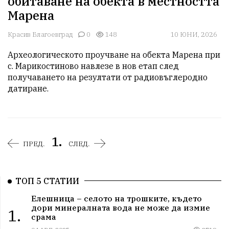
обитаване на обекта в местността
Марена
Красив Благоевград
0
148
10 ЮНИ, 2026
Археологическото проучване на обекта Марена при 
с. Марикостиново навлезе в нов етап след 
получаването на резултати от радиовъглеродно 
датиране. 
1.
ПРЕД.
СЛЕД.
ТОП 5 СТАТИИ
Елешница – селото на трошките, където
дори минералната вода не може да измие
1.
срама