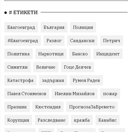
# ЕТИКЕТИ
Благоевград
България
Полиция
#Благоевград
Разлог
Сандански
Петрич
Политика
Наркотици
Банско
Инцидент
Симитли
Величие
Гоце Делчев
Катастрофа
задържан
Румен Радев
Павел Стоименов
Ивелин Михайлов
пожар
Празник
Кюстендил
ПрогнозаЗаВремето
Корупция
Разследване
кражба
Канабис