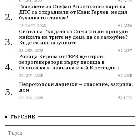
04 АВГ, 2025
2719
Гласовете за Стефан Апостолов с пари на
ДПС са откраднати от Иван Герчев, медия
2.
бухалка го атакува!
18 МАРТ, 2025
2556
Синът на Гъндата от Симитли ли принуди
майката на трите му деца да се самоубие?
3.
Къде са институциите
23 ФЕВ, 2025
2387
Росица Кирова от ГЕРБ ще строи
ветрогенератори върху пасища в
4.
Осоговската планина край Кюстендил
28 АПР, 2025
2035
Неврокопски лапички – спасение, закрила,
5.
дом
29 ЯНУ, 2025
1772
ТЪРСЕНЕ