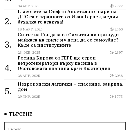
04 АВГ, 2025
2722
Гласовете за Стефан Апостолов с пари на
ДПС са откраднати от Иван Герчев, медия
2.
бухалка го атакува!
18 МАРТ, 2025
2560
Синът на Гъндата от Симитли ли принуди
майката на трите му деца да се самоубие?
3.
Къде са институциите
23 ФЕВ, 2025
2397
Росица Кирова от ГЕРБ ще строи
ветрогенератори върху пасища в
4.
Осоговската планина край Кюстендил
28 АПР, 2025
2038
Неврокопски лапички – спасение, закрила,
5.
дом
29 ЯНУ, 2025
1775
ТЪРСЕНЕ