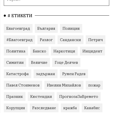
# ЕТИКЕТИ
Благоевград
България
Полиция
#Благоевград
Разлог
Сандански
Петрич
Политика
Банско
Наркотици
Инцидент
Симитли
Величие
Гоце Делчев
Катастрофа
задържан
Румен Радев
Павел Стоименов
Ивелин Михайлов
пожар
Празник
Кюстендил
ПрогнозаЗаВремето
Корупция
Разследване
кражба
Канабис