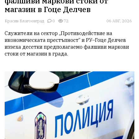
фалшиви маркови стоки от
магазин в Гоце Делчев
Красив Благоевград
0
72
06 АВГ, 2026
Служители на сектор „Противодействие на 
икономическата престъпност“ и РУ–Гоце Делчев 
иззеха десетки предполагаемо фалшиви маркови 
стоки от магазин в града.