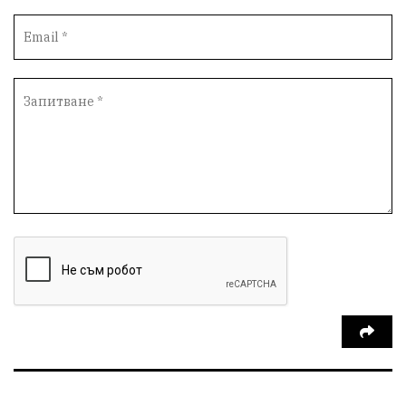
Протести
инциденти
Дупница
Оставка
пиян шофьор
Бюджет 2026
Нападение
Изложба
Скандал
Окръжен съд
Спорт
Туризъм
Община Симитли
Общество
Пиринско
евро
насилие
Превенция
КресненскоДефиле
Обществени Поръчки
марихуана
Илинденци
Пирин
Югозапад
Моторист
Театър
шофьор
24 май
Добринище
кражби
ДПС-Ново начало
Катастрофи
Гърция
правосъдие
Е-79