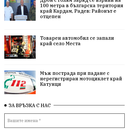
100 метра в българска територия
#Земеделие
Красива България
АМ Струма
край Кардам, Радев: Районът е
отцепен
Белица
РСПБЗН
пострадал
Красивите медии
Живот
Товарен автомобил се запали
край село Места
досъдебно производство
Добро дело
Благотворителност
Апостол Апостолов
Репресии
домашно насилие
фолклор
Мъж пострада при падане с
нерегистриран мотоциклет край
Катунци
Пътна безопасност
ГДБОП
Проверки
здравеопазване
Росен Желязков
БАБХ
ЗА ВРЪЗКА С НАС
Фестивал
Народно събрание
Концерт
Вандализъм
Андрей Гюров
Инфраструктура