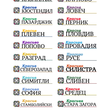
Конституционен съд
ВиК
Стефан Апостолов
Радослав Ревански
пострадали
МРРБ
ИвелинМихайлов
АнгелинаПопова
Социална политика
партия "Мафия"
Съд
Сигурност
Училища
Доброволци
културно наследство
Задържане под стража
Хаджидимово
РуменРадев
автомобил
Росен Желязков
грабеж
справедливост
#Земеделие
социални услуги
животновъдство
палеж
ЮЗУ
празници