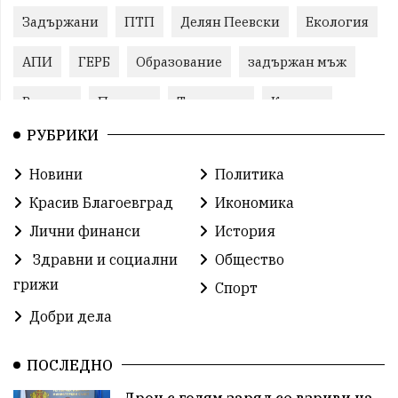
Задържани
ПТП
Делян Пеевски
Екология
АПИ
ГЕРБ
Образование
задържан мъж
Ремонт
Пожари
Традиции
Култура
РУБРИКИ
Илияна Йотова
Протест
МВР
Новини
Политика
Прокуратура
Бойко Борисов
Красив Благоевград
Икономика
Методи Байкушев
Кресна
Лични финанси
История
Здравни и социални
Общество
Министерски съвет
Избори
Икономика
грижи
Спорт
побой
алкохол
проверка
Новини
Добри дела
Общински съвет
избори 2026
Земеделие
ПОСЛЕДНО
Арест
Ученици
Красив Благоевград
Дрон с голям заряд се взриви на