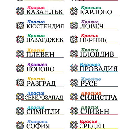
почит
Актуално
История
Конституционен съд
ВиК
Стефан Апостолов
Радослав Ревански
пострадали
МРРБ
ИвелинМихайлов
АнгелинаПопова
Социална политика
партия "Мафия"
Съд
Сигурност
Училища
Доброволци
културно наследство
Задържане под стража
Хаджидимово
РуменРадев
автомобил
Росен Желязков
грабеж
справедливост
#Земеделие
социални услуги