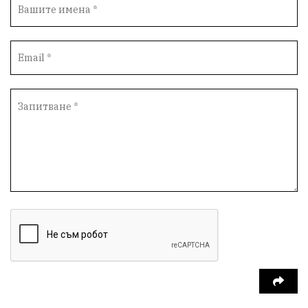
Инфраструктура
Протести
инциденти
Дупница
Оставка
пиян шофьор
Бюджет 2026
Нападение
Изложба
Скандал
Окръжен съд
Спорт
Туризъм
Община Симитли
Общество
евро
Пиринско
насилие
КресненскоДефиле
Обществени Поръчки
марихуана
Превенция
Илинденци
Пирин
Югозапад
Моторист
Театър
шофьор
24 май
Добринище
кражби
ДПС-Ново начало
Катастрофи