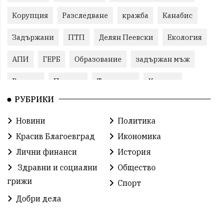
Корупция
Разследване
кражба
Канабис
Задържани
ПТП
Делян Пеевски
Екология
АПИ
ГЕРБ
Образование
задържан мъж
Ремонт
Пожари
Традиции
Култура
РУБРИКИ
Илияна Йотова
Протест
МВР
Новини
Политика
Бойко Борисов
Методи Байкушев
Красив Благоевград
Икономика
Прокуратура
Кресна
Министерски съвет
Лични финанси
История
Здравни и социални
Общество
Избори
Икономика
побой
алкохол
грижи
Спорт
проверка
Новини
Общински съвет
Добри дела
избори 2026
Земеделие
Ученици
Арест