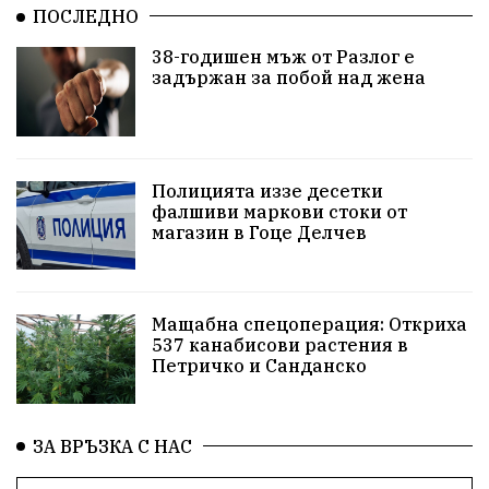
ПОСЛЕДНО
Красив Благоевград
#Земеделие
38-годишен мъж от Разлог е
задържан за побой над жена
Красива България
АМ Струма
Белица
РСПБЗН
Красивите медии
Живот
досъдебно производство
Добро дело
Полицията иззе десетки
фалшиви маркови стоки от
магазин в Гоце Делчев
Благотворителност
Апостол Апостолов
Репресии
фолклор
пострадал
Мащабна спецоперация: Откриха
домашно насилие
Пътна безопасност
ГДБОП
537 канабисови растения в
Петричко и Санданско
Проверки
здравеопазване
Росен Желязков
Народно събрание
Концерт
Вандализъм
ЗА ВРЪЗКА С НАС
БАБХ
Фестивал
Андрей Гюров