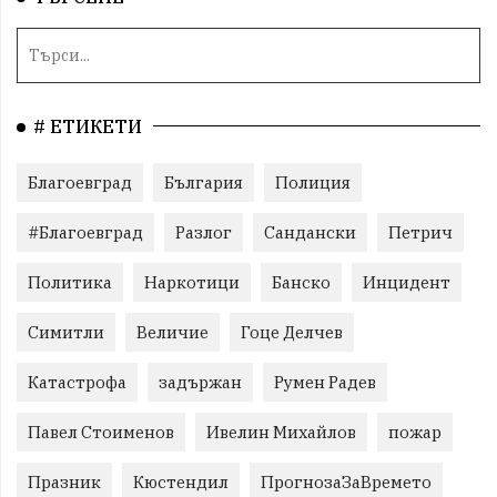
# ЕТИКЕТИ
Благоевград
България
Полиция
#Благоевград
Разлог
Сандански
Петрич
Политика
Наркотици
Банско
Инцидент
Симитли
Величие
Гоце Делчев
Катастрофа
задържан
Румен Радев
Павел Стоименов
Ивелин Михайлов
пожар
Празник
Кюстендил
ПрогнозаЗаВремето