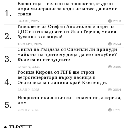
Елешница – селото на трошките, където
дори минералната вода не може да измие
1.
срама
04 АВГ, 2025
2718
Гласовете за Стефан Апостолов с пари на
ДПС са откраднати от Иван Герчев, медия
2.
бухалка го атакува!
18 МАРТ, 2025
2554
Синът на Гъндата от Симитли ли принуди
майката на трите му деца да се самоубие?
3.
Къде са институциите
23 ФЕВ, 2025
2386
Росица Кирова от ГЕРБ ще строи
ветрогенератори върху пасища в
4.
Осоговската планина край Кюстендил
28 АПР, 2025
2034
Неврокопски лапички – спасение, закрила,
5.
дом
29 ЯНУ, 2025
1771
ТЪРСЕНЕ