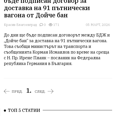
бъде подписан договор за
доставка на 91 пътнически
вагона от Дойче бан
Красив Благоевград
0
171
05 МАРТ, 2026
До дни ще бъде подписан договорът между БДЖ и 
„Дойче бан“ за доставка на 91 пътнически вагона. 
Това съобщи министърът на транспорта и 
съобщенията Корман Исмаилов по време на среща 
с Н. Пр. Ирене Планк – посланик на Федерална 
република Германия в България.
1.
ПРЕД.
СЛЕД.
ТОП 5 СТАТИИ