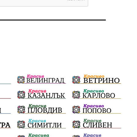
избори 2026
Земеделие
Арест
Ученици
Красив Благоевград
#Земеделие
Красива България
АМ Струма
Белица
РСПБЗН
пострадал
Красивите медии
Живот
досъдебно производство
Добро дело
Благотворителност
Апостол Апостолов
Репресии
домашно насилие
фолклор
Пътна безопасност
ГДБОП
Проверки
здравеопазване
Росен Желязков