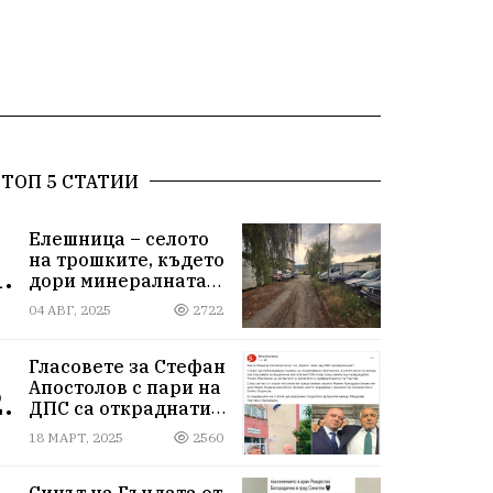
ТОП 5 СТАТИИ
Елешница – селото
на трошките, където
.
дори минералната
вода не може да
04 АВГ, 2025
2722
измие срама
Гласовете за Стефан
Апостолов с пари на
.
ДПС са откраднати
от Иван Герчев,
18 МАРТ, 2025
2560
медия бухалка го
атакува!
Синът на Гъндата от