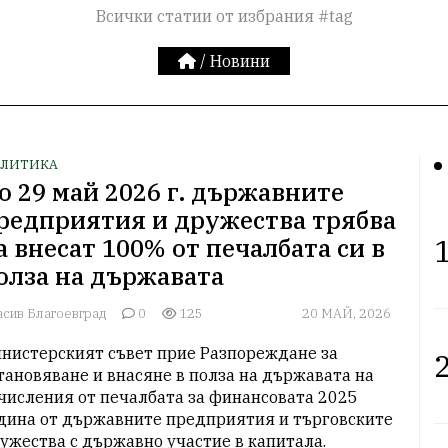
Всички статии от избрания #tag
/
Новини
ЛИТИКА
о 29 май 2026 г. държавните
редприятия и дружества трябва
1
а внесат 100% от печалбата си в
олза на държавата
асив Благоевград
0
125
20 МАЙ, 2026
нистерският съвет прие Разпореждане за 
2
тановяване и внасяне в полза на държавата на 
числения от печалбата за финансовата 2025 
дина от държавните предприятия и търговските 
ужества с държавно участие в капитала. 