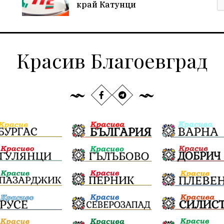
край Катунци
Красив Благоевград