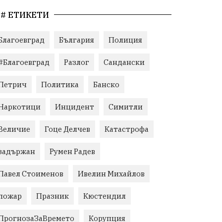
# ЕТИКЕТИ
Благоевград
България
Полиция
#Благоевград
Разлог
Сандански
Петрич
Политика
Банско
Наркотици
Инцидент
Симитли
Величие
Гоце Делчев
Катастрофа
задържан
Румен Радев
Павел Стоименов
Ивелин Михайлов
пожар
Празник
Кюстендил
ПрогнозаЗаВремето
Корупция