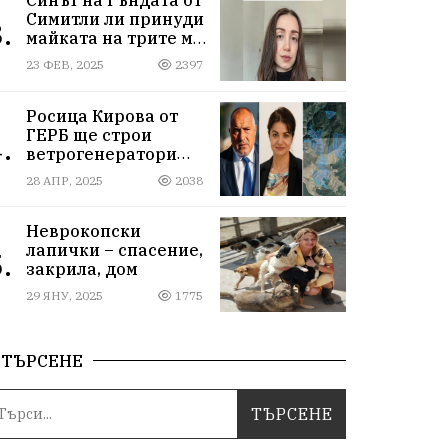
Симитли ли принуди
.
майката на трите му
деца да се самоубие?
23 ФЕВ, 2025
2397
Къде са
институциите
Росица Кирова от
ГЕРБ ще строи
.
ветрогенератори
върху пасища в
28 АПР, 2025
2038
Осоговската планина
край Кюстендил
Неврокопски
лапички – спасение,
.
закрила, дом
29 ЯНУ, 2025
1775
ТЪРСЕНЕ