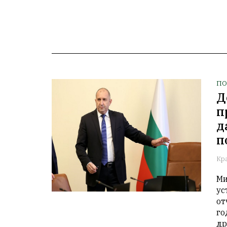
ПО
Д
п
д
п
Кр
Ми
ус
от
го
др