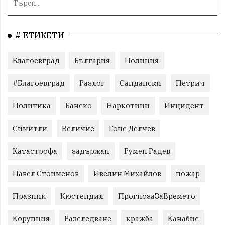
# ЕТИКЕТИ
Благоевград
България
Полиция
#Благоевград
Разлог
Сандански
Петрич
Политика
Банско
Наркотици
Инцидент
Симитли
Величие
Гоце Делчев
Катастрофа
задържан
Румен Радев
Павел Стоименов
Ивелин Михайлов
пожар
Празник
Кюстендил
ПрогнозаЗаВремето
Корупция
Разследване
кражба
Канабис