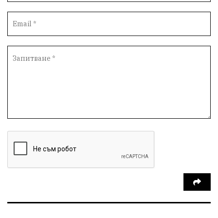
Протести
инциденти
Дупница
Оставка
пиян шофьор
Бюджет 2026
Нападение
Изложба
Скандал
Окръжен съд
Спорт
Туризъм
Община Симитли
Общество
Пиринско
евро
насилие
Превенция
КресненскоДефиле
Обществени Поръчки
марихуана
Илинденци
Пирин
Югозапад
Моторист
Театър
шофьор
24 май
Добринище
кражби
ДПС-Ново начало
Катастрофи
Гърция
правосъдие
Е-79