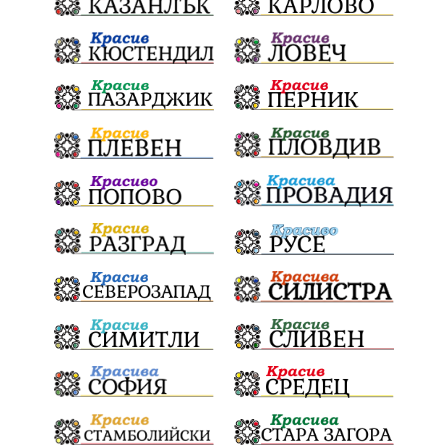
Конституционен съд
ВиК
Стефан Апостолов
Радослав Ревански
пострадали
МРРБ
ИвелинМихайлов
АнгелинаПопова
Социална политика
партия "Мафия"
Съд
Сигурност
Училища
Доброволци
културно наследство
Задържане под стража
Хаджидимово
РуменРадев
автомобил
Росен Желязков
грабеж
справедливост
#Земеделие
социални услуги
животновъдство
палеж
ЮЗУ
празници