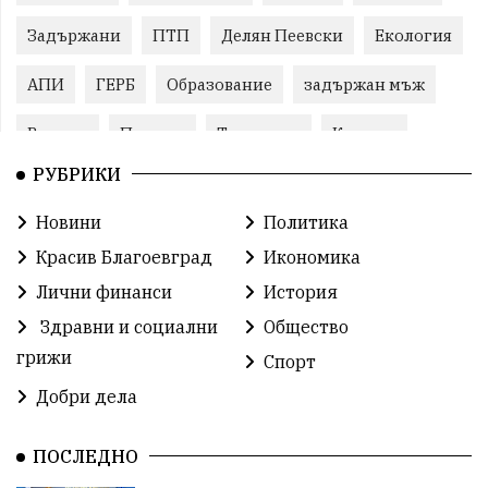
Задържани
ПТП
Делян Пеевски
Екология
АПИ
ГЕРБ
Образование
задържан мъж
Ремонт
Пожари
Традиции
Култура
РУБРИКИ
Илияна Йотова
Протест
МВР
Новини
Политика
Прокуратура
Бойко Борисов
Красив Благоевград
Икономика
Методи Байкушев
Кресна
Лични финанси
История
Здравни и социални
Общество
Министерски съвет
Избори
Икономика
грижи
Спорт
побой
алкохол
проверка
Новини
Добри дела
Общински съвет
избори 2026
Земеделие
ПОСЛЕДНО
Арест
Ученици
Красив Благоевград