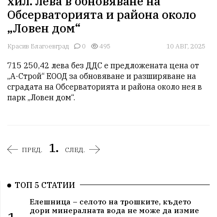
хил. лева в обновяване на
Обсерваторията и района около
„Ловен дом“
Красив Благоевград
0
495
10 АВГ, 2025
715 250,42 лева без ДДС е предложената цена от 
„А-Строй“ ЕООД за обновяване и разширяване на 
сградата на Обсерваторията и района около нея в 
парк „Ловен дом“.
1.
ПРЕД.
СЛЕД.
ТОП 5 СТАТИИ
Елешница – селото на трошките, където
дори минералната вода не може да измие