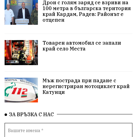
Дрон с голям заряд се взриви на
100 метра в българска територия
#Земеделие
Красива България
АМ Струма
край Кардам, Радев: Районът е
отцепен
Белица
РСПБЗН
пострадал
Красивите медии
Живот
Товарен автомобил се запали
край село Места
досъдебно производство
Добро дело
Благотворителност
Апостол Апостолов
Репресии
домашно насилие
фолклор
Мъж пострада при падане с
нерегистриран мотоциклет край
Катунци
Пътна безопасност
ГДБОП
Проверки
здравеопазване
Росен Желязков
БАБХ
ЗА ВРЪЗКА С НАС
Фестивал
Народно събрание
Концерт
Вандализъм
Андрей Гюров
Инфраструктура