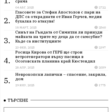
1.
срама
04 АВГ, 2025
2722
Гласовете за Стефан Апостолов с пари на
ДПС са откраднати от Иван Герчев, медия
2.
бухалка го атакува!
18 МАРТ, 2025
2560
Синът на Гъндата от Симитли ли принуди
майката на трите му деца да се самоубие?
3.
Къде са институциите
23 ФЕВ, 2025
2397
Росица Кирова от ГЕРБ ще строи
ветрогенератори върху пасища в
4.
Осоговската планина край Кюстендил
28 АПР, 2025
2039
Неврокопски лапички – спасение, закрила,
5.
дом
29 ЯНУ, 2025
1775
ТЪРСЕНЕ