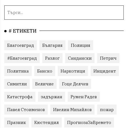
# ЕТИКЕТИ
Благоевград
България
Полиция
#Благоевград
Разлог
Сандански
Петрич
Политика
Банско
Наркотици
Инцидент
Симитли
Величие
Гоце Делчев
Катастрофа
задържан
Румен Радев
Павел Стоименов
Ивелин Михайлов
пожар
Празник
Кюстендил
ПрогнозаЗаВремето