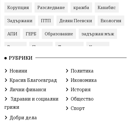
Корупция
Разследване
кражба
Канабис
Задържани
ПТП
Делян Пеевски
Екология
АПИ
ГЕРБ
Образование
задържан мъж
Ремонт
Пожари
Традиции
Култура
РУБРИКИ
Илияна Йотова
Протест
МВР
Новини
Политика
Прокуратура
Бойко Борисов
Красив Благоевград
Икономика
Методи Байкушев
Кресна
Лични финанси
История
Здравни и социални
Общество
Министерски съвет
Избори
Икономика
грижи
Спорт
побой
алкохол
проверка
Новини
Добри дела
Общински съвет
избори 2026
Земеделие