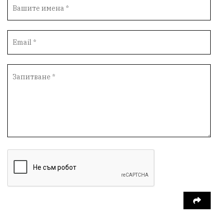
Вандализъм
Андрей Гюров
Инфраструктура
Протести
инциденти
Дупница
Оставка
пиян шофьор
Бюджет 2026
Нападение
Изложба
Скандал
Окръжен съд
Спорт
Туризъм
Община Симитли
Общество
Пиринско
евро
насилие
Превенция
КресненскоДефиле
Обществени Поръчки
марихуана
Илинденци
Пирин
Югозапад
Моторист
Театър
шофьор
24 май
Добринище
кражби
ДПС-Ново начало