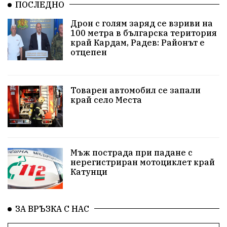
ПОСЛЕДНО
Арест
Ученици
Красив Благоевград
Дрон с голям заряд се взриви на
100 метра в българска територия
#Земеделие
Красива България
АМ Струма
край Кардам, Радев: Районът е
отцепен
Белица
РСПБЗН
пострадал
Красивите медии
Живот
Товарен автомобил се запали
край село Места
досъдебно производство
Добро дело
Благотворителност
Апостол Апостолов
Репресии
домашно насилие
фолклор
Мъж пострада при падане с
нерегистриран мотоциклет край
Катунци
Пътна безопасност
ГДБОП
Проверки
здравеопазване
Росен Желязков
БАБХ
ЗА ВРЪЗКА С НАС
Фестивал
Народно събрание
Концерт