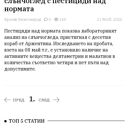
слънчоглед с пестициди над
нормата
Красив Благоевград
0
144
11 МАЙ, 2026
Пестициди над нормата показва лабораторният 
анализ на слънчогледа, пристигнал с десетия 
кораб от Аржентина. Изследването на пробата, 
взета на 08 май т.г., е установило наличие на 
активните вещества делтаметрин и малатион в 
количества съответно четири и пет пъти над 
допустимите.
1.
ПРЕД.
СЛЕД.
ТОП 5 СТАТИИ