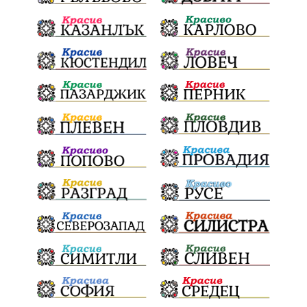
почит
Актуално
История
Конституционен съд
ВиК
Стефан Апостолов
Радослав Ревански
пострадали
МРРБ
ИвелинМихайлов
АнгелинаПопова
Социална политика
партия "Мафия"
Съд
Сигурност
Училища
Доброволци
културно наследство
Задържане под стража
Хаджидимово
РуменРадев
автомобил
Росен Желязков
грабеж
справедливост
#Земеделие
социални услуги