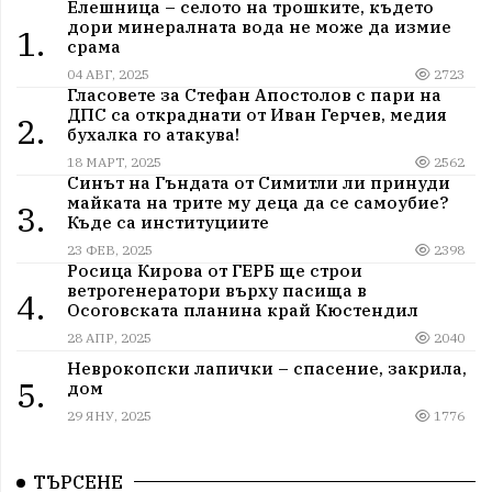
Елешница – селото на трошките, където
дори минералната вода не може да измие
1.
срама
04 АВГ, 2025
2723
Гласовете за Стефан Апостолов с пари на
ДПС са откраднати от Иван Герчев, медия
2.
бухалка го атакува!
18 МАРТ, 2025
2562
Синът на Гъндата от Симитли ли принуди
майката на трите му деца да се самоубие?
3.
Къде са институциите
23 ФЕВ, 2025
2398
Росица Кирова от ГЕРБ ще строи
ветрогенератори върху пасища в
4.
Осоговската планина край Кюстендил
28 АПР, 2025
2040
Неврокопски лапички – спасение, закрила,
5.
дом
29 ЯНУ, 2025
1776
ТЪРСЕНЕ