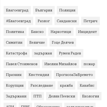
Благоевград
България
Полиция
#Благоевград
Разлог
Сандански
Петрич
Политика
Банско
Наркотици
Инцидент
Симитли
Величие
Гоце Делчев
Катастрофа
задържан
Румен Радев
Павел Стоименов
Ивелин Михайлов
пожар
Празник
Кюстендил
ПрогнозаЗаВремето
Корупция
Разследване
кражба
Канабис
Задържани
ПТП
Делян Пеевски
Екология
АПИ
ГЕРБ
Образование
задържан мъж