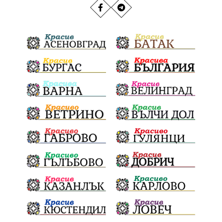
РИОСВ
Якоруда
Наводнения
задържана
Благоевградска област
Национален празник
Политическа криза
Струмяни
Гордост
трафик
НАП
Сияна
Акция
Пешеходец
убийство
археология
замърсяване
Издирване
заплахи
Хераклея Синтика
обществена поръчка
Украйна
Измама
Е79
Георги Динев
престъпление
Великден 2025
почит
Актуално
История
Конституционен съд
ВиК
Стефан Апостолов