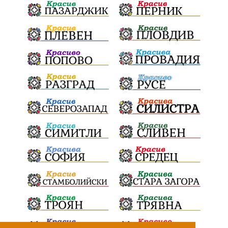
Радослав Ревански
пострадали
МРРБ
ИвелинМихайлов
АнгелинаПопова
Социална политика
партия "Мафия"
Съд
Сигурност
Училища
Доброволци
културно наследство
Задържане под стража
Хаджидимово
РуменРадев
автомобил
Росен Желязков
грабеж
справедливост
#Земеделие
социални услуги
животновъдство
палеж
ЮЗУ
празници
Дете
Безплатни прегледи
Вот на недоверие