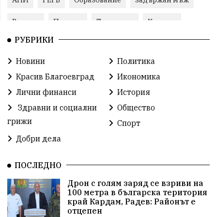
Ремонт
Пожари
Традиции
Култура
РУБРИКИ
Илияна Йотова
Протест
МВР
Новини
Политика
Прокуратура
Бойко Борисов
Красив Благоевград
Икономика
Методи Байкушев
Кресна
Лични финанси
История
Здравни и социални
Общество
Министерски съвет
Избори
Икономика
грижи
Спорт
побой
алкохол
проверка
Новини
Добри дела
Общински съвет
избори 2026
Земеделие
ПОСЛЕДНО
Арест
Ученици
Красив Благоевград
Дрон с голям заряд се взриви на
100 метра в българска територия
#Земеделие
Красива България
АМ Струма
край Кардам, Радев: Районът е
отцепен