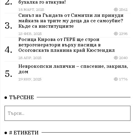
2.
бухалка го атакува!
18 МАРТ, 2025
2562
Синът на Гъндата от Симитли ли принуди
майката на трите му деца да се самоубие?
3.
Къде са институциите
23 ФЕВ, 2025
2398
Росица Кирова от ГЕРБ ще строи
ветрогенератори върху пасища в
4.
Осоговската планина край Кюстендил
28 АПР, 2025
2040
Неврокопски лапички – спасение, закрила,
5.
дом
29 ЯНУ, 2025
1776
ТЪРСЕНЕ
# ЕТИКЕТИ