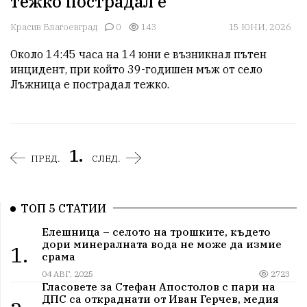
тежко пострадал е
Красив Благоевград
0
143
15 ЮНИ, 2026
Около 14:45 часа на 14 юни е възникнал пътен 
инцидент, при който 39-годишен мъж от село 
Лъжница е пострадал тежко.
1.
ПРЕД.
СЛЕД.
ТОП 5 СТАТИИ
Елешница – селото на трошките, където
дори минералната вода не може да измие
1.
срама
04 АВГ, 2025
2723
Гласовете за Стефан Апостолов с пари на
ДПС са откраднати от Иван Герчев, медия