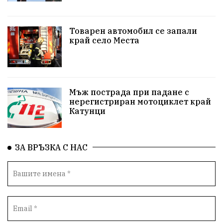
Белица
РСПБЗН
пострадал
Красивите медии
Живот
Товарен автомобил се запали
край село Места
досъдебно производство
Добро дело
Благотворителност
Апостол Апостолов
Репресии
домашно насилие
фолклор
Мъж пострада при падане с
нерегистриран мотоциклет край
Катунци
Пътна безопасност
ГДБОП
Проверки
здравеопазване
Росен Желязков
БАБХ
ЗА ВРЪЗКА С НАС
Фестивал
Народно събрание
Концерт
Вандализъм
Андрей Гюров
Инфраструктура
Протести
инциденти
Дупница
Оставка