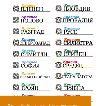
ИвелинМихайлов
АнгелинаПопова
Социална политика
партия "Мафия"
Съд
Сигурност
Училища
Доброволци
културно наследство
Задържане под стража
Хаджидимово
РуменРадев
автомобил
Росен Желязков
грабеж
справедливост
#Земеделие
социални услуги
животновъдство
палеж
ЮЗУ
празници
Вот на недоверие
Дете
Пияни шофьори
Безплатни прегледи
Този уебсайт използва бисквитки, за да