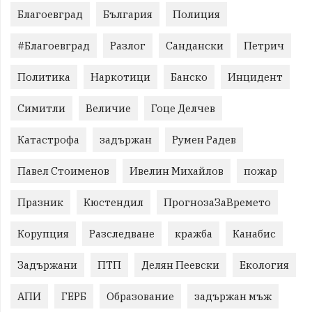
Благоевград
България
Полиция
#Благоевград
Разлог
Сандански
Петрич
Политика
Наркотици
Банско
Инцидент
Симитли
Величие
Гоце Делчев
Катастрофа
задържан
Румен Радев
Павел Стоименов
Ивелин Михайлов
пожар
Празник
Кюстендил
ПрогнозаЗаВремето
Корупция
Разследване
кражба
Канабис
Задържани
ПТП
Делян Пеевски
Екология
АПИ
ГЕРБ
Образование
задържан мъж