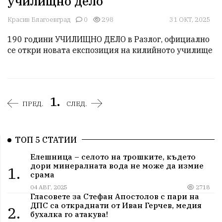
училищно дело
Красив Благоевград
0
298
31 ОКТ, 2025
190 години УЧИЛИЩНО ДЕЛО в Разлог, официално 
се откри новата експозиция на килийното училище 
1.
ПРЕД.
СЛЕД.
ТОП 5 СТАТИИ
Елешница – селото на трошките, където
дори минералната вода не може да измие
1.
срама
04 АВГ, 2025
2718
Гласовете за Стефан Апостолов с пари на
ДПС са откраднати от Иван Герчев, медия
2.
бухалка го атакува!