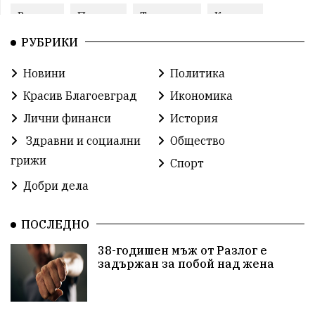
Ремонт
Пожари
Традиции
Култура
РУБРИКИ
Илияна Йотова
Протест
МВР
Новини
Политика
Бойко Борисов
Методи Байкушев
Красив Благоевград
Икономика
Прокуратура
Кресна
Министерски съвет
Лични финанси
История
Здравни и социални
Общество
Избори
Икономика
побой
алкохол
грижи
Спорт
проверка
Новини
Общински съвет
Добри дела
избори 2026
Земеделие
Ученици
Арест
ПОСЛЕДНО
Красив Благоевград
#Земеделие
38-годишен мъж от Разлог е
задържан за побой над жена
Красива България
АМ Струма
Белица
РСПБЗН
Красивите медии
Живот