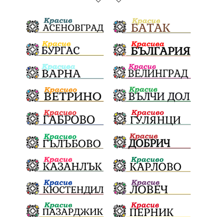
Благоевградска област
Национален празник
Политическа криза
Струмяни
Гордост
трафик
НАП
Сияна
Акция
Пешеходец
убийство
археология
замърсяване
Издирване
заплахи
Хераклея Синтика
обществена поръчка
Украйна
Измама
Е79
престъпление
Георги Динев
Великден 2025
почит
Актуално
История
Конституционен съд
ВиК
Стефан Апостолов
Радослав Ревански
пострадали
МРРБ