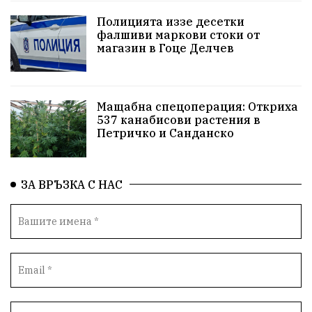
досъдебно производство
Добро дело
Полицията иззе десетки
фалшиви маркови стоки от
магазин в Гоце Делчев
Благотворителност
Апостол Апостолов
Репресии
фолклор
пострадал
Мащабна спецоперация: Откриха
домашно насилие
Пътна безопасност
ГДБОП
537 канабисови растения в
Петричко и Санданско
Проверки
здравеопазване
Росен Желязков
Народно събрание
Концерт
Вандализъм
ЗА ВРЪЗКА С НАС
БАБХ
Фестивал
Андрей Гюров
Инфраструктура
Протести
инциденти
Дупница
Оставка
пиян шофьор
Бюджет 2026
Нападение
Изложба