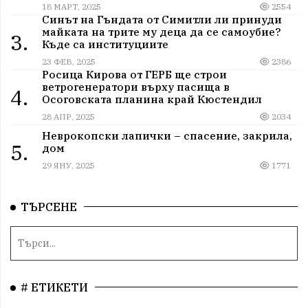
18 МАРТ, 2025
2554
Синът на Гъндата от Симитли ли принуди
майката на трите му деца да се самоубие?
3.
Къде са институциите
23 ФЕВ, 2025
2386
Росица Кирова от ГЕРБ ще строи
ветрогенератори върху пасища в
4.
Осоговската планина край Кюстендил
28 АПР, 2025
2034
Неврокопски лапички – спасение, закрила,
5.
дом
29 ЯНУ, 2025
1771
ТЪРСЕНЕ
# ЕТИКЕТИ