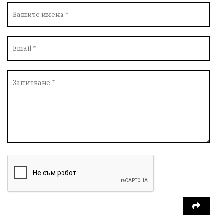
Фестивал
Народно събрание
Концерт
Вандализъм
Андрей Гюров
Инфраструктура
Протести
инциденти
Дупница
Оставка
пиян шофьор
Бюджет 2026
Нападение
Изложба
Скандал
Окръжен съд
Спорт
Туризъм
Община Симитли
Общество
Пиринско
евро
насилие
Превенция
КресненскоДефиле
Обществени Поръчки
марихуана
Илинденци
Пирин
Югозапад
Моторист
Театър
шофьор
24 май