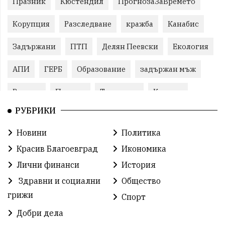
Празник
Кюстендил
ПрогнозаЗаВремето
Корупция
Разследване
кражба
Канабис
Задържани
ПТП
Делян Пеевски
Екология
АПИ
ГЕРБ
Образование
задържан мъж
Ремонт
Пожари
Традиции
Култура
РУБРИКИ
Илияна Йотова
Протест
МВР
Новини
Политика
Прокуратура
Бойко Борисов
Красив Благоевград
Икономика
Методи Байкушев
Кресна
Лични финанси
История
Здравни и социални
Общество
Министерски съвет
Избори
Икономика
грижи
Спорт
побой
алкохол
проверка
Новини
Добри дела