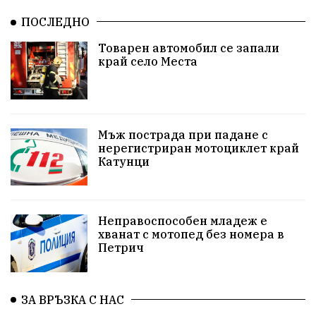
Общински съвет
избори 2026
Земеделие
ПОСЛЕДНО
Ученици
Арест
Красив Благоевград
Товарен автомобил се запали
край село Места
#Земеделие
Красива България
АМ Струма
Белица
РСПБЗН
пострадал
Красивите медии
Живот
Мъж пострада при падане с
нерегистриран мотоциклет край
Катунци
досъдебно производство
Добро дело
Благотворителност
Апостол Апостолов
Неправоспособен младеж е
Репресии
домашно насилие
фолклор
хванат с мотопед без номера в
Петрич
Пътна безопасност
ГДБОП
Проверки
здравеопазване
Росен Желязков
БАБХ
ЗА ВРЪЗКА С НАС