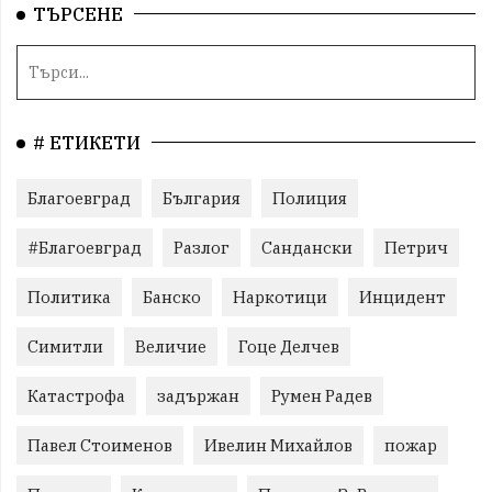
ТЪРСЕНЕ
# ЕТИКЕТИ
Благоевград
България
Полиция
#Благоевград
Разлог
Сандански
Петрич
Политика
Банско
Наркотици
Инцидент
Симитли
Величие
Гоце Делчев
Катастрофа
задържан
Румен Радев
Павел Стоименов
Ивелин Михайлов
пожар