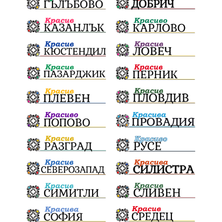
престъпление
Георги Динев
Великден 2025
почит
Актуално
История
Конституционен съд
ВиК
Стефан Апостолов
Радослав Ревански
пострадали
МРРБ
ИвелинМихайлов
АнгелинаПопова
Социална политика
партия "Мафия"
Съд
Сигурност
Училища
Доброволци
културно наследство
Задържане под стража
Хаджидимово
РуменРадев
автомобил
Росен Желязков
грабеж
справедливост