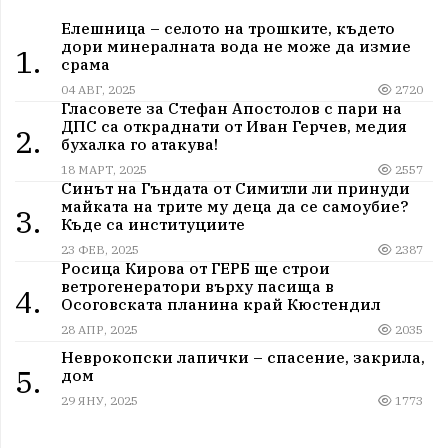
Елешница – селото на трошките, където
дори минералната вода не може да измие
1.
срама
04 АВГ, 2025
2720
Гласовете за Стефан Апостолов с пари на
ДПС са откраднати от Иван Герчев, медия
2.
бухалка го атакува!
18 МАРТ, 2025
2557
Синът на Гъндата от Симитли ли принуди
майката на трите му деца да се самоубие?
3.
Къде са институциите
23 ФЕВ, 2025
2387
Росица Кирова от ГЕРБ ще строи
ветрогенератори върху пасища в
4.
Осоговската планина край Кюстендил
28 АПР, 2025
2035
Неврокопски лапички – спасение, закрила,
5.
дом
29 ЯНУ, 2025
1773