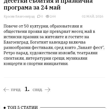
десетки събития и празнична
програма за 24 май
Красив Благоевград
0
244
02 МАЙ, 2026
Повече от 50 културни, образователни и 
обществени прояви ще превърнат месец май в 
истински празник за жителите и гостите на 
Благоевград. Богатият календар включва 
разнообразни фестивали, сред които „Занаят фест“, 
Ретро парад, художествени изложби, театрални 
спектакли, литературни срещи, музикални 
концерти и спортни инициативи.
1.
ПРЕД.
СЛЕД.
ТОП 5 СТАТИИ