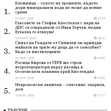
Елешница – селото на трошките, където
дори минералната вода не може да измие
1.
срама
04 АВГ, 2025
2724
Гласовете за Стефан Апостолов с пари на
ДПС са откраднати от Иван Герчев, медия
2.
бухалка го атакува!
18 МАРТ, 2025
2563
Синът на Гъндата от Симитли ли принуди
майката на трите му деца да се самоубие?
3.
Къде са институциите
23 ФЕВ, 2025
2400
Росица Кирова от ГЕРБ ще строи
ветрогенератори върху пасища в
4.
Осоговската планина край Кюстендил
28 АПР, 2025
2042
Неврокопски лапички – спасение, закрила,
5.
дом
29 ЯНУ, 2025
1777
ТЪРСЕНЕ