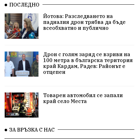
ПОСЛЕДНО
Арест
Ученици
Красив Благоевград
Йотова: Разследването на
падналия дрон трябва да бъде
#Земеделие
Красива България
АМ Струма
всеобхватно и публично
Белица
РСПБЗН
пострадал
Красивите медии
Живот
Дрон с голям заряд се взриви на
100 метра в българска територия
край Кардам, Радев: Районът е
досъдебно производство
Добро дело
отцепен
Благотворителност
Апостол Апостолов
Репресии
домашно насилие
фолклор
Товарен автомобил се запали
край село Места
Пътна безопасност
ГДБОП
Проверки
здравеопазване
Росен Желязков
БАБХ
ЗА ВРЪЗКА С НАС
Фестивал
Народно събрание
Концерт