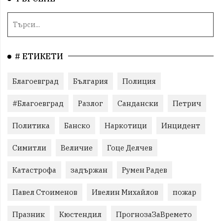
# ЕТИКЕТИ
Благоевград
България
Полиция
#Благоевград
Разлог
Сандански
Петрич
Политика
Банско
Наркотици
Инцидент
Симитли
Величие
Гоце Делчев
Катастрофа
задържан
Румен Радев
Павел Стоименов
Ивелин Михайлов
пожар
Празник
Кюстендил
ПрогнозаЗаВремето