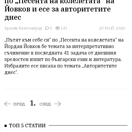
по „Песента на колелетата“ на
Йовков и есе за авторитетите
днес
Красив Благоевград
0
143
20 МАЙ, 2026
„Пътят към себе си“ по „Песента на колелетата“ на 
Йордан Йовков бе темата за интерпретативно 
съчинение в последната 41 задача от днешния 
зрелостен изпит по български език и литература. 
Избралите есе писаха по темата „Авторитетите 
днес“.
1.
ПРЕД.
СЛЕД.
ТОП 5 СТАТИИ