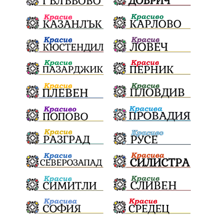
почит
Актуално
История
Конституционен съд
ВиК
Стефан Апостолов
Радослав Ревански
пострадали
МРРБ
ИвелинМихайлов
АнгелинаПопова
Социална политика
партия "Мафия"
Съд
Сигурност
Училища
Доброволци
културно наследство
Задържане под стража
Хаджидимово
РуменРадев
автомобил
Росен Желязков
грабеж
справедливост
#Земеделие
социални услуги