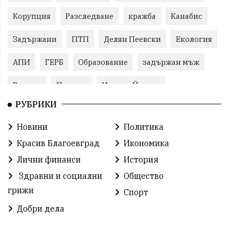
Корупция
Разследване
кражба
Канабис
Задържани
ПТП
Делян Пеевски
Екология
АПИ
ГЕРБ
Образование
задържан мъж
Ремонт
Пожари
Илияна Йотова
РУБРИКИ
Традиции
Култура
Протест
МВР
Новини
Политика
Прокуратура
Бойко Борисов
Красив Благоевград
Икономика
Методи Байкушев
Кресна
Лични финанси
История
Здравни и социални
Общество
Министерски съвет
Избори
Икономика
грижи
Спорт
побой
алкохол
проверка
Новини
Добри дела
Общински съвет
избори 2026
Земеделие