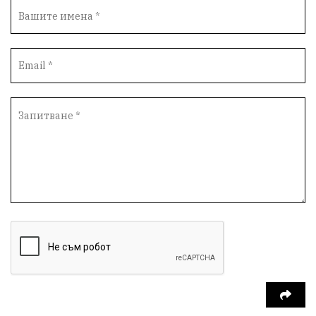
Вандализъм
Андрей Гюров
Инфраструктура
Протести
инциденти
Дупница
Оставка
пиян шофьор
Бюджет 2026
Нападение
Изложба
Скандал
Окръжен съд
Спорт
Туризъм
Община Симитли
Общество
Пиринско
евро
насилие
Превенция
КресненскоДефиле
Обществени Поръчки
марихуана
Илинденци
Пирин
Югозапад
Моторист
Театър
шофьор
24 май
Добринище
кражби
ДПС-Ново начало