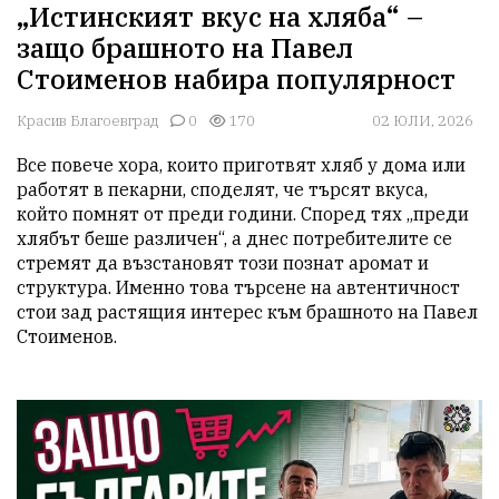
„Истинският вкус на хляба“ –
защо брашното на Павел
Стоименов набира популярност
Красив Благоевград
0
170
02 ЮЛИ, 2026
Все повече хора, които приготвят хляб у дома или 
работят в пекарни, споделят, че търсят вкуса, 
който помнят от преди години. Според тях „преди 
хлябът беше различен“, а днес потребителите се 
стремят да възстановят този познат аромат и 
структура. Именно това търсене на автентичност 
стои зад растящия интерес към брашното на Павел 
Стоименов.