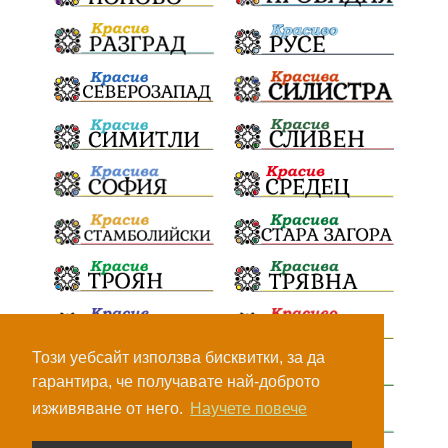
Сигурност
Училища
Доброволци
културно наследство
Задържане под стража
Хаджидимово
РуменРадев
автомобил
Росен Желязков
грабеж
справедливост
#Земеделие
социални услуги
животновъдство
палеж
ЮЗУ
празници
Вот на недоверие
Дете
Пияни шофьори
Безплатни прегледи
Този уебсайт използва бисквитки, за да
гарантира, че получавате най-доброто
Министерство на земеделието
Огняново
изживяване от него.
Научете повече
Елешница
РосенЖелязков
Престъпност