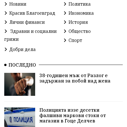
Новини
Политика
Бойко Борисов
Методи Байкушев
Красив Благоевград
Икономика
Прокуратура
Кресна
Министерски съвет
Лични финанси
История
Здравни и социални
Общество
Избори
Икономика
побой
алкохол
грижи
Спорт
проверка
Новини
Общински съвет
Добри дела
избори 2026
Земеделие
Ученици
Арест
ПОСЛЕДНО
Красив Благоевград
#Земеделие
38-годишен мъж от Разлог е
задържан за побой над жена
Красива България
АМ Струма
Белица
РСПБЗН
Красивите медии
Живот
досъдебно производство
Добро дело
Полицията иззе десетки
фалшиви маркови стоки от
магазин в Гоце Делчев
Благотворителност
Апостол Апостолов