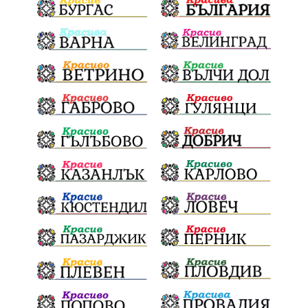
трафик
НАП
Сияна
Акция
Пешеходец
убийство
археология
замърсяване
Издирване
заплахи
Хераклея Синтика
обществена поръчка
Украйна
Измама
Е79
престъпление
Георги Динев
Великден 2025
почит
Актуално
История
Конституционен съд
ВиК
Стефан Апостолов
Радослав Ревански
пострадали
МРРБ
ИвелинМихайлов
АнгелинаПопова
Социална политика
партия "Мафия"
Съд