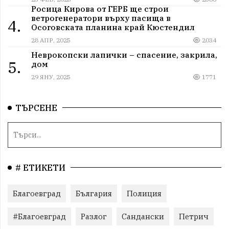
Росица Кирова от ГЕРБ ще строи
ветрогенератори върху пасища в
4.
Осоговската планина край Кюстендил
28 АПР, 2025
2034
Неврокопски лапички – спасение, закрила,
5.
дом
29 ЯНУ, 2025
1771
ТЪРСЕНЕ
# ЕТИКЕТИ
Благоевград
България
Полиция
#Благоевград
Разлог
Сандански
Петрич