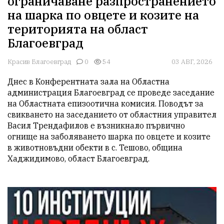
ограничаване разпространението
на шарка по овцете и козите на
територията на област
Благоевград
Красив Благоевград
0
54
03 АВГ, 2026
Днес в Конферентната зала на Областна 
администрация Благоевград се проведе заседание 
на Областната епизоотична комисия. Поводът за 
свикването на заседанието от областния управител 
Васил Трендафилов е възникнало първично 
огнище на заболяването шарка по овцете и козите 
в животновъдни обекти в с. Тешово, община 
Хаджидимово, област Благоевград.