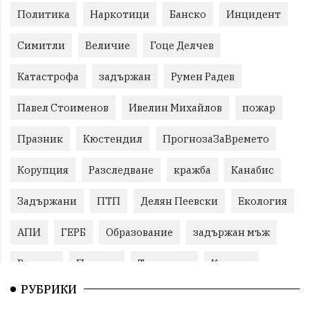
Политика
Наркотици
Банско
Инцидент
Симитли
Величие
Гоце Делчев
Катастрофа
задържан
Румен Радев
Павел Стоименов
Ивелин Михайлов
пожар
Празник
Кюстендил
ПрогнозаЗаВремето
Корупция
Разследване
кражба
Канабис
Задържани
ПТП
Делян Пеевски
Екология
АПИ
ГЕРБ
Образование
задържан мъж
Ремонт
Пожари
Традиции
Култура
РУБРИКИ
Илияна Йотова
Протест
МВР