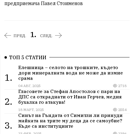
предприемача Павел Стоименов
1.
ПРЕД.
СЛЕД.
ТОП 5 СТАТИИ
Елешница – селото на трошките, където
дори минералната вода не може да измие
1.
срама
04 АВГ, 2025
2718
Гласовете за Стефан Апостолов с пари на
ДПС са откраднати от Иван Герчев, медия
2.
бухалка го атакува!
18 МАРТ, 2025
2554
Синът на Гъндата от Симитли ли принуди
майката на трите му деца да се самоубие?
3.
Къде са институциите
23 ФЕВ, 2025
2386