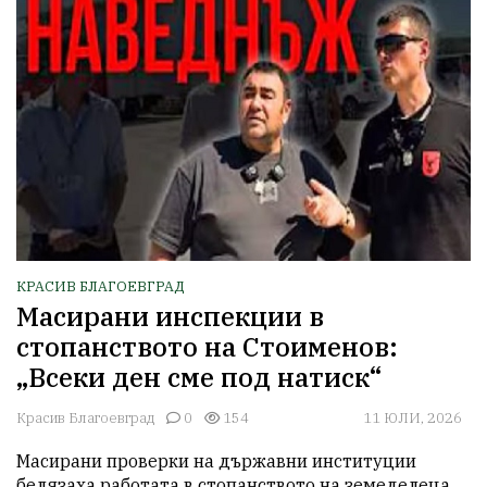
КРАСИВ БЛАГОЕВГРАД
Масирани инспекции в
стопанството на Стоименов:
„Всеки ден сме под натиск“
Красив Благоевград
0
154
11 ЮЛИ, 2026
Масирани проверки на държавни институции 
белязаха работата в стопанството на земеделеца 