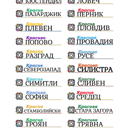
Радослав Ревански
пострадали
МРРБ
ИвелинМихайлов
АнгелинаПопова
Социална политика
партия "Мафия"
Съд
Сигурност
Училища
Доброволци
културно наследство
Задържане под стража
Хаджидимово
РуменРадев
автомобил
Росен Желязков
грабеж
справедливост
#Земеделие
социални услуги
животновъдство
палеж
ЮЗУ
празници
Дете
Безплатни прегледи
Вот на недоверие