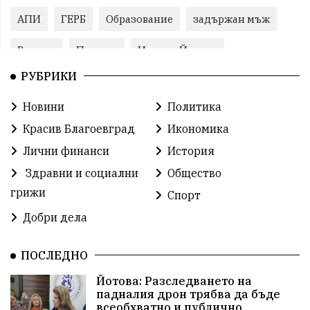
АПИ
ГЕРБ
Образование
задържан мъж
Ремонт
Пожари
Илияна Йотова
РУБРИКИ
Традиции
Култура
Протест
МВР
Новини
Политика
Прокуратура
Бойко Борисов
Красив Благоевград
Икономика
Методи Байкушев
Кресна
Лични финанси
История
Здравни и социални
Общество
Министерски съвет
Избори
Икономика
грижи
Спорт
побой
алкохол
проверка
Новини
Добри дела
Общински съвет
избори 2026
Земеделие
ПОСЛЕДНО
Арест
Ученици
Красив Благоевград
Йотова: Разследването на
падналия дрон трябва да бъде
#Земеделие
Красива България
АМ Струма
всеобхватно и публично