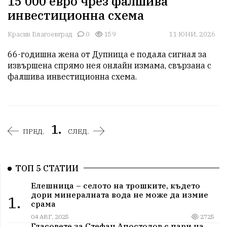
15 000 евро чрез фалшива
инвестиционна схема
Красив Благоевград
0
159
11 ЮНИ, 2026
66-годишна жена от Дупница е подала сигнал за 
извършена спрямо нея онлайн измама, свързана с 
фалшива инвестиционна схема.
1.
ПРЕД.
СЛЕД.
ТОП 5 СТАТИИ
Елешница – селото на трошките, където
дори минералната вода не може да измие
1.
срама
04 АВГ, 2025
2725
Гласовете за Стефан Апостолов с пари на