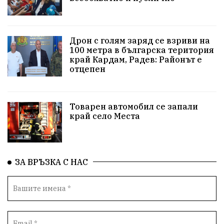
Белица
РСПБЗН
пострадал
Красивите медии
Живот
Дрон с голям заряд се взриви на
100 метра в българска територия
край Кардам, Радев: Районът е
досъдебно производство
Добро дело
отцепен
Благотворителност
Апостол Апостолов
Репресии
домашно насилие
фолклор
Товарен автомобил се запали
край село Места
Пътна безопасност
ГДБОП
Проверки
здравеопазване
Росен Желязков
БАБХ
ЗА ВРЪЗКА С НАС
Фестивал
Народно събрание
Концерт
Вандализъм
Андрей Гюров
Инфраструктура
Протести
инциденти
Дупница
Оставка