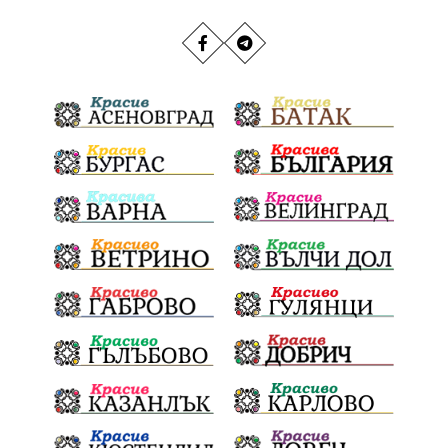
РИОСВ
Якоруда
Наводнения
задържана
Благоевградска област
Национален празник
Политическа криза
Струмяни
Гордост
трафик
НАП
Сияна
Акция
Пешеходец
убийство
археология
замърсяване
Издирване
заплахи
Хераклея Синтика
обществена поръчка
Украйна
Измама
Е79
Георги Динев
престъпление
Великден 2025
почит
Актуално
История
Конституционен съд
ВиК
Стефан Апостолов