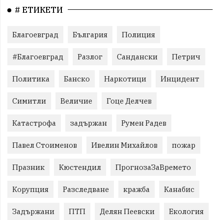
# ЕТИКЕТИ
Благоевград
България
Полиция
#Благоевград
Разлог
Сандански
Петрич
Политика
Банско
Наркотици
Инцидент
Симитли
Величие
Гоце Делчев
Катастрофа
задържан
Румен Радев
Павел Стоименов
Ивелин Михайлов
пожар
Празник
Кюстендил
ПрогнозаЗаВремето
Корупция
Разследване
кражба
Канабис
Задържани
ПТП
Делян Пеевски
Екология