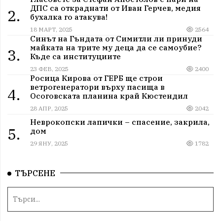
ДПС са откраднати от Иван Герчев, медия
2.
бухалка го атакува!
18 МАРТ, 2025
2564
Синът на Гъндата от Симитли ли принуди
майката на трите му деца да се самоубие?
3.
Къде са институциите
23 ФЕВ, 2025
2400
Росица Кирова от ГЕРБ ще строи
ветрогенератори върху пасища в
4.
Осоговската планина край Кюстендил
28 АПР, 2025
2042
Неврокопски лапички – спасение, закрила,
5.
дом
29 ЯНУ, 2025
1782
ТЪРСЕНЕ