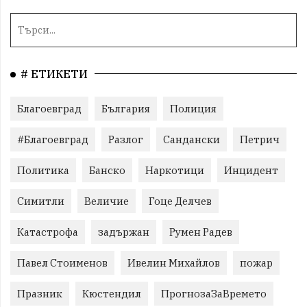
# ЕТИКЕТИ
Благоевград
България
Полиция
#Благоевград
Разлог
Сандански
Петрич
Политика
Банско
Наркотици
Инцидент
Симитли
Величие
Гоце Делчев
Катастрофа
задържан
Румен Радев
Павел Стоименов
Ивелин Михайлов
пожар
Празник
Кюстендил
ПрогнозаЗаВремето