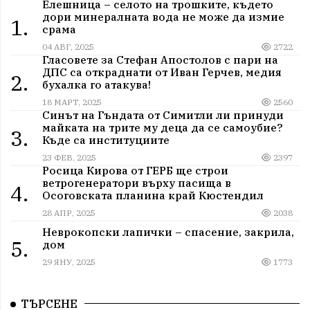
Елешница – селото на трошките, където
дори минералната вода не може да измие
1.
срама
04 АВГ, 2025
2722
Гласовете за Стефан Апостолов с пари на
ДПС са откраднати от Иван Герчев, медия
2.
бухалка го атакува!
18 МАРТ, 2025
2560
Синът на Гъндата от Симитли ли принуди
майката на трите му деца да се самоубие?
3.
Къде са институциите
23 ФЕВ, 2025
2397
Росица Кирова от ГЕРБ ще строи
ветрогенератори върху пасища в
4.
Осоговската планина край Кюстендил
28 АПР, 2025
2038
Неврокопски лапички – спасение, закрила,
5.
дом
29 ЯНУ, 2025
1773
ТЪРСЕНЕ