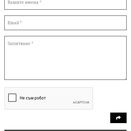
Вандализъм
Андрей Гюров
Инфраструктура
Протести
инциденти
Дупница
Оставка
пиян шофьор
Бюджет 2026
Нападение
Изложба
Скандал
Окръжен съд
Спорт
Туризъм
Община Симитли
Общество
Пиринско
евро
насилие
Превенция
КресненскоДефиле
Обществени Поръчки
марихуана
Илинденци
Пирин
Югозапад
Моторист
Театър
шофьор
24 май
Добринище
кражби
ДПС-Ново начало