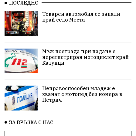
ПОСЛЕДНО
Ученици
Арест
Красив Благоевград
Товарен автомобил се запали
край село Места
#Земеделие
Красива България
АМ Струма
Белица
РСПБЗН
пострадал
Красивите медии
Живот
Мъж пострада при падане с
нерегистриран мотоциклет край
Катунци
досъдебно производство
Добро дело
Благотворителност
Апостол Апостолов
Неправоспособен младеж е
Репресии
домашно насилие
фолклор
хванат с мотопед без номера в
Петрич
Пътна безопасност
ГДБОП
Проверки
здравеопазване
Росен Желязков
БАБХ
ЗА ВРЪЗКА С НАС
Фестивал
Народно събрание
Концерт