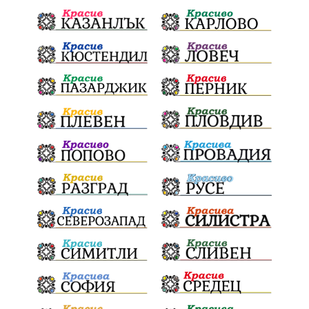
почит
Актуално
История
Конституционен съд
ВиК
Стефан Апостолов
Радослав Ревански
пострадали
МРРБ
ИвелинМихайлов
АнгелинаПопова
Социална политика
партия "Мафия"
Съд
Сигурност
Училища
Доброволци
културно наследство
Задържане под стража
Хаджидимово
РуменРадев
автомобил
Росен Желязков
грабеж
справедливост
#Земеделие
социални услуги