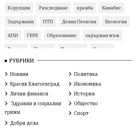
Корупция
Разследване
кражба
Канабис
Задържани
ПТП
Делян Пеевски
Екология
АПИ
ГЕРБ
Образование
задържан мъж
Ремонт
Пожари
Традиции
Култура
РУБРИКИ
Илияна Йотова
Протест
МВР
Новини
Политика
Прокуратура
Бойко Борисов
Красив Благоевград
Икономика
Методи Байкушев
Кресна
Лични финанси
История
Здравни и социални
Общество
Министерски съвет
Избори
Икономика
грижи
Спорт
побой
алкохол
проверка
Новини
Добри дела
Общински съвет
избори 2026
Земеделие