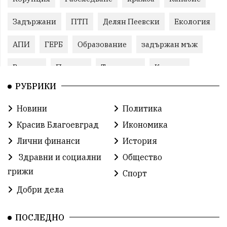
Задържани
ПТП
Делян Пеевски
Екология
АПИ
ГЕРБ
Образование
задържан мъж
Ремонт
Пожари
Традиции
Култура
РУБРИКИ
Илияна Йотова
Протест
МВР
Новини
Политика
Прокуратура
Бойко Борисов
Красив Благоевград
Икономика
Методи Байкушев
Кресна
Лични финанси
История
Здравни и социални
Общество
Министерски съвет
Избори
Икономика
грижи
Спорт
побой
алкохол
проверка
Новини
Добри дела
Общински съвет
избори 2026
Земеделие
ПОСЛЕДНО
Арест
Ученици
Красив Благоевград