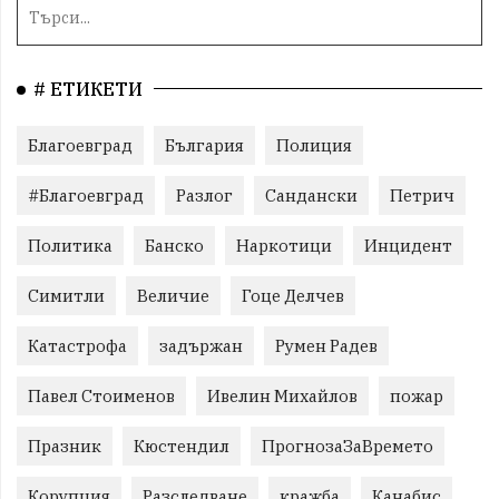
# ЕТИКЕТИ
Благоевград
България
Полиция
#Благоевград
Разлог
Сандански
Петрич
Политика
Банско
Наркотици
Инцидент
Симитли
Величие
Гоце Делчев
Катастрофа
задържан
Румен Радев
Павел Стоименов
Ивелин Михайлов
пожар
Празник
Кюстендил
ПрогнозаЗаВремето
Корупция
Разследване
кражба
Канабис