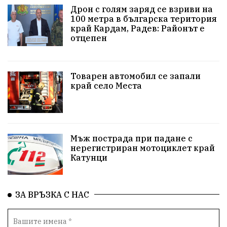
Дрон с голям заряд се взриви на
100 метра в българска територия
#Земеделие
Красива България
АМ Струма
край Кардам, Радев: Районът е
отцепен
Белица
РСПБЗН
пострадал
Красивите медии
Живот
Товарен автомобил се запали
край село Места
досъдебно производство
Добро дело
Благотворителност
Апостол Апостолов
Репресии
домашно насилие
фолклор
Мъж пострада при падане с
нерегистриран мотоциклет край
Катунци
Пътна безопасност
ГДБОП
Проверки
здравеопазване
Росен Желязков
БАБХ
ЗА ВРЪЗКА С НАС
Фестивал
Народно събрание
Концерт