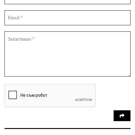
Вандализъм
Андрей Гюров
Инфраструктура
Протести
инциденти
Дупница
Оставка
пиян шофьор
Бюджет 2026
Нападение
Изложба
Скандал
Окръжен съд
Спорт
Туризъм
Община Симитли
Общество
Пиринско
евро
насилие
Превенция
КресненскоДефиле
Обществени Поръчки
марихуана
Илинденци
Пирин
Югозапад
Моторист
Театър
шофьор
24 май
Добринище
кражби
ДПС-Ново начало