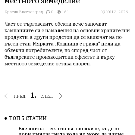
местното земеделие
Красив Благоевград
0
161
09 ЮНИ, 2026
Част от търговските обекти вече започват 
кампаниите си с намаления на основни хранителни 
продукти, а други предстои да се включат на по-
късен етап. Мярката „Кошница с грижа“ цели да 
облекчи потребителите, но според част от 
българските производители ефектът ѝ върху 
местното земеделие остава спорен.
1.
ПРЕД.
СЛЕД.
ТОП 5 СТАТИИ
Елешница – селото на трошките, където
дори минералната вода не може да измие