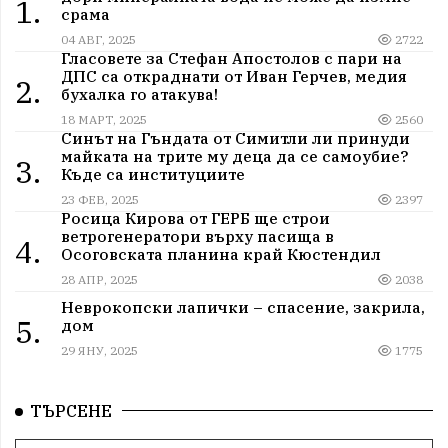
1.
срама
04 АВГ, 2025
2722
Гласовете за Стефан Апостолов с пари на
ДПС са откраднати от Иван Герчев, медия
2.
бухалка го атакува!
18 МАРТ, 2025
2560
Синът на Гъндата от Симитли ли принуди
майката на трите му деца да се самоубие?
3.
Къде са институциите
23 ФЕВ, 2025
2397
Росица Кирова от ГЕРБ ще строи
ветрогенератори върху пасища в
4.
Осоговската планина край Кюстендил
28 АПР, 2025
2038
Неврокопски лапички – спасение, закрила,
5.
дом
29 ЯНУ, 2025
1775
ТЪРСЕНЕ