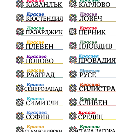
почит
Актуално
История
Конституционен съд
ВиК
Стефан Апостолов
Радослав Ревански
пострадали
МРРБ
ИвелинМихайлов
АнгелинаПопова
Социална политика
партия "Мафия"
Съд
Сигурност
Училища
Доброволци
културно наследство
Задържане под стража
Хаджидимово
РуменРадев
автомобил
Росен Желязков
грабеж
справедливост
#Земеделие
социални услуги