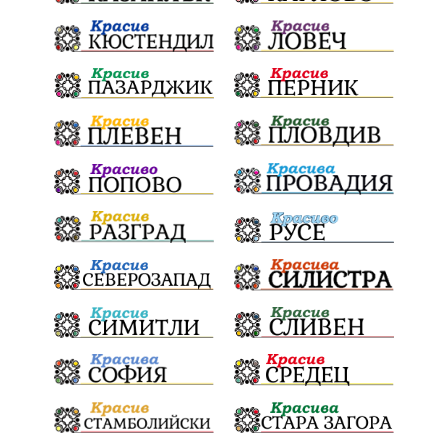
Конституционен съд
ВиК
Стефан Апостолов
Радослав Ревански
пострадали
МРРБ
ИвелинМихайлов
АнгелинаПопова
Социална политика
партия "Мафия"
Съд
Сигурност
Училища
Доброволци
културно наследство
Задържане под стража
Хаджидимово
РуменРадев
автомобил
Росен Желязков
грабеж
справедливост
#Земеделие
социални услуги
животновъдство
палеж
ЮЗУ
празници