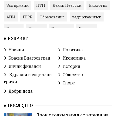
Задържани
ПТП
Делян Пеевски
Екология
АПИ
ГЕРБ
Образование
задържан мъж
Ремонт
Пожари
Традиции
Култура
РУБРИКИ
Илияна Йотова
Протест
МВР
Новини
Политика
Прокуратура
Бойко Борисов
Красив Благоевград
Икономика
Методи Байкушев
Кресна
Лични финанси
История
Здравни и социални
Общество
Министерски съвет
Избори
Икономика
грижи
Спорт
побой
алкохол
проверка
Новини
Добри дела
Общински съвет
избори 2026
Земеделие
ПОСЛЕДНО
Арест
Ученици
Красив Благоевград
Дрон с голям заряд се взриви на