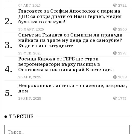
04 АВГ, 2025
2722
Гласовете за Стефан Апостолов с пари на
ДПС са откраднати от Иван Герчев, медия
2.
бухалка го атакува!
18 МАРТ, 2025
2560
Синът на Гъндата от Симитли ли принуди
майката на трите му деца да се самоубие?
3.
Къде са институциите
23 ФЕВ, 2025
2397
Росица Кирова от ГЕРБ ще строи
ветрогенератори върху пасища в
4.
Осоговската планина край Кюстендил
28 АПР, 2025
2039
Неврокопски лапички – спасение, закрила,
5.
дом
29 ЯНУ, 2025
1775
ТЪРСЕНЕ