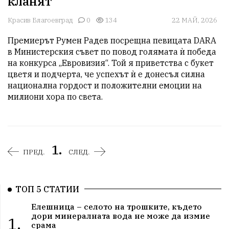
кланят
Красив Благоевград
0
134
22 МАЙ, 2026
Премиерът Румен Радев посрещна певицата DARA 
в Министерския съвет по повод голямата ѝ победа 
на конкурса „Евровизия“. Той я приветства с букет 
цветя и подчерта, че успехът ѝ е донесъл силна 
национална гордост и положителни емоции на 
милиони хора по света.
1.
ПРЕД.
СЛЕД.
ТОП 5 СТАТИИ
Елешница – селото на трошките, където
дори минералната вода не може да измие
1.
срама