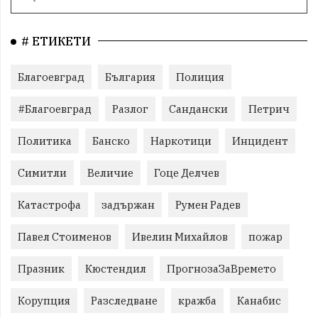
# ЕТИКЕТИ
Благоевград
България
Полиция
#Благоевград
Разлог
Сандански
Петрич
Политика
Банско
Наркотици
Инцидент
Симитли
Величие
Гоце Делчев
Катастрофа
задържан
Румен Радев
Павел Стоименов
Ивелин Михайлов
пожар
Празник
Кюстендил
ПрогнозаЗаВремето
Корупция
Разследване
кражба
Канабис