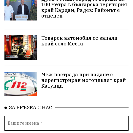
100 метра в българска територия
#Земеделие
Красива България
АМ Струма
край Кардам, Радев: Районът е
отцепен
Белица
РСПБЗН
пострадал
Красивите медии
Живот
Товарен автомобил се запали
край село Места
досъдебно производство
Добро дело
Благотворителност
Апостол Апостолов
Репресии
домашно насилие
фолклор
Мъж пострада при падане с
нерегистриран мотоциклет край
Катунци
Пътна безопасност
ГДБОП
Проверки
здравеопазване
Росен Желязков
БАБХ
ЗА ВРЪЗКА С НАС
Фестивал
Народно събрание
Концерт
Вандализъм
Андрей Гюров
Инфраструктура