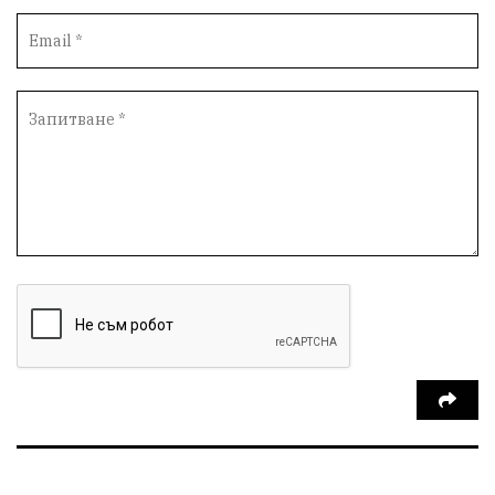
Протести
инциденти
Дупница
Оставка
пиян шофьор
Бюджет 2026
Нападение
Изложба
Скандал
Окръжен съд
Спорт
Туризъм
Община Симитли
Общество
Пиринско
евро
насилие
Превенция
КресненскоДефиле
Обществени Поръчки
марихуана
Илинденци
Пирин
Югозапад
Моторист
Театър
шофьор
24 май
Добринище
кражби
ДПС-Ново начало
Катастрофи
Гърция
правосъдие
Е-79